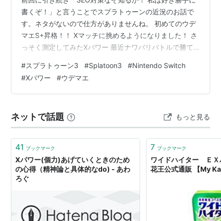
書くぞ！」と言うことでスプラトゥーンの近況のお話で
す。ネタがないので仕方がありませんね。 初めてのウデ
マエS+昇格！！ Xマッチに挑めるようになりました！ さ
っそく測定してみたXパワー 最近ナワバリバトルで勝て
なくなってきた ゲームは楽しく遊びたい 初めてのウデマ
#
スプラトゥーン3
#
Splatoon3
#
Nintendo Switch
エS+昇格！！ 先日、ついにウデマエを「S+」にするこ
#
Xパワー
#
ウデマエ
とができました！ 「S」までの勝率は良かったのでスム
ーズに上がれたのですか、「S」→「S+」までの勝率は
半々ぐらいになってしまったのでなかなかに苦戦しまし
ネットで話題
もっと見る
た。 ウデマエは「S+50」まで上げることができるみた
いですが、特にメリッ…
41
7
ブックマーク
ブックマーク
Xパワー(個力)あげていくときのため
ワイドハイター ＥＸパ
の心得（精神論と具体的なdo) - あわ
花王公式通販 【My Kao
ろぐ