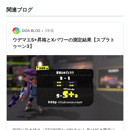
関連ブログ
•
SIGA BLOG
3年前
ウデマエS+昇格とXパワーの測定結果【スプラト
ゥーン3】
前回に引き続き「SEO対策なぞ知るか！ 私は好き勝手に