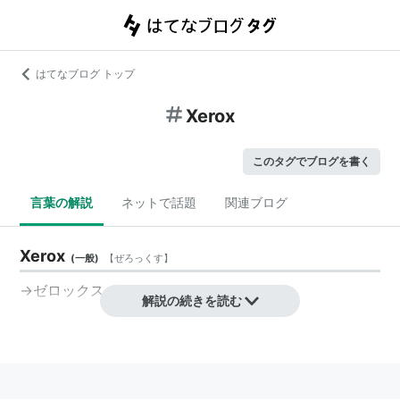
はてなブログ トップ
Xerox
このタグでブログを書く
言葉の解説
ネットで話題
関連ブログ
Xerox
(
一般
)
【
ぜろっくす
】
→ゼロックス
解説の続きを読む