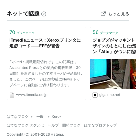
ネットで話題
もっと見る
70
56
ブックマーク
ブックマーク
ITmediaニュース：Xeroxプリンタに
ジョブズがマッキント
追跡コード――EFFが警告
ザインのもとにした伝説
ン「Alto」がついに
Expired：掲載期限切れです この記事は，
Associated Press との契約の掲載期限（30
日間）を過ぎましたので本サーバから削除し
ました。 このページは20秒後にNews トッ
プページに自動的に切り替わります。
www.itmedia.co.jp
gigazine.net
はてなブログ
>
一般
>
Xerox
はてなブログ タグとは
ヘルプ
開発ブログ
はてなブログトップ
Copyright (C) 2001-
2026
Hatena.