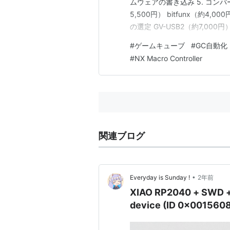
ムウェアの書き込み 5. コンバータ
5,500円） bitfunx（約4,0
の選定 GV-USB2（約7,000円）
18,500円） Elgato HD60S（
#
ゲームキューブ
#
GC自動化
#
NX Macro Controller
関連ブログ
•
Everyday is Sunday !
2年前
XIAO RP2040 + SWD
device (ID 0x001