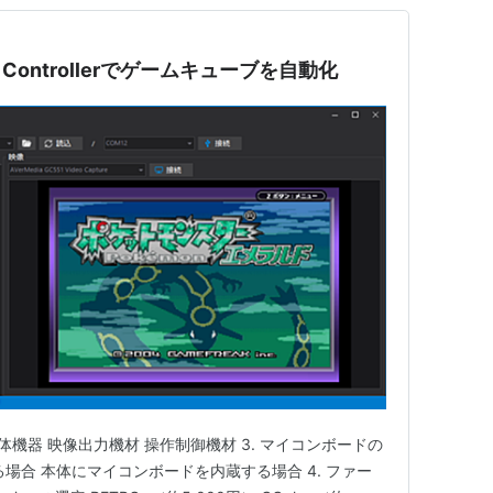
 Controllerでゲームキューブを自動化
 本体機器 映像出力機材 操作制御機材 3. マイコンボードの
場合 本体にマイコンボードを内蔵する場合 4. ファー