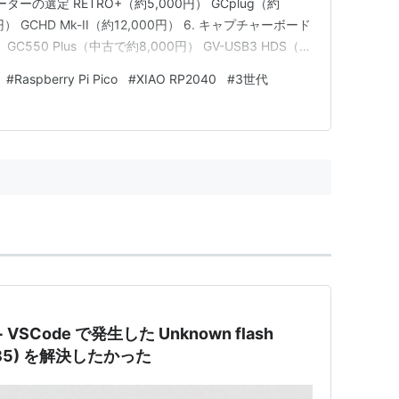
ーの選定 RETRO+（約5,000円） GCplug（約
00円） GCHD Mk-II（約12,000円） 6. キャプチャーボード
 GC550 Plus（中古で約8,000円） GV-USB3 HDS（約
中古で約7,000円） 7. NX Macro Co…
#
Raspberry Pi Pico
#
XIAO RP2040
#
3世代
 + VSCode で発生した Unknown flash
56085) を解決したかった