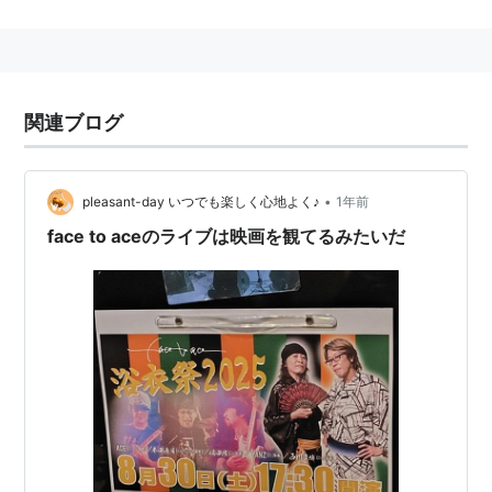
ライブやレコーディング参加の活動が多い。
Another Face
アーティスト:
Yanz,山田ひろ
関連ブログ
し,Mayuko
出版社/メーカー:
ソニー・ミュージッ
クレコーズ
発売日:
1995/10/01
•
pleasant-day いつでも楽しく心地よく♪
1年前
メディア:
CD
face to aceのライブは映画を観てるみたいだ
クリック
: 52回
この商品を含むブログを見る