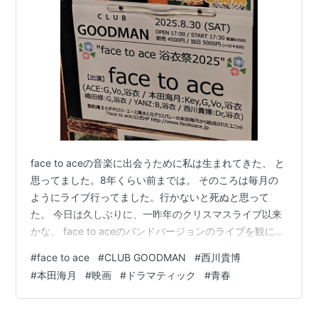
face to aceの音楽に出会うために私は生まれてきた、 と
思ってました。8年くらい前までは。 そのころは毎月の
ようにライブ行ってました。行かないと死ぬと思って
た。 今日は久しぶりに、一昨年のクリスマスライブ以来
かな、 face to aceのバンドバージョンのライブを観に行
ってきました！ 写真撮りたい方たくさんいらしたから邪
#
face to ace
#
CLUB GOODMAN
#
西川貴博
魔にならないようにしたら斜めになった レキシを好きに
#
本田海月
#
映画
#
ドラマティック
#
青春
なったらface to aceのライブにはあんまり行かなくなっ
たな… でも、この人たちの音楽にはやっぱり安心感があ
ります。 とくにリズム隊のお二人の息ピッタリな安心