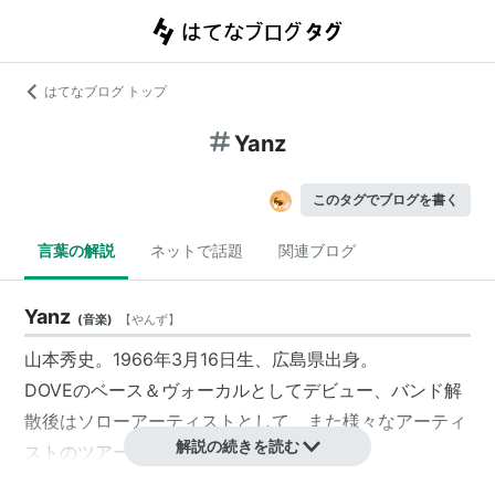
はてなブログ トップ
Yanz
このタグでブログを書く
言葉の解説
ネットで話題
関連ブログ
Yanz
(
音楽
)
【
やんず
】
山本秀史。1966年3月16日生、広島県出身。
DOVEのベース＆ヴォーカルとしてデビュー、バンド解
散後はソローアーティストとして、また様々なアーティ
解説の続きを読む
ストのツアーメンバーとしても活動。
近年はface to aceのサポーティングベーシストとして