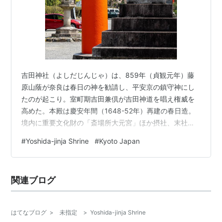
吉田神社（よしだじんじゃ）は、859年（貞観元年）藤
原山蔭が奈良は春日の神を勧請し、平安京の鎮守神にし
たのが起こり。室町期吉田兼倶が吉田神道を唱え権威を
高めた。本殿は慶安年間（1648-52年）再建の春日造。
境内に重要文化財の「斎場所大元宮」ほか摂社、末社が
多数。節分の当日を中心に前後三日間にわたり執行され
#
Yoshida-jinja Shrine
#
Kyoto Japan
る節分祭には全国より数十万人の参拝者でにぎわう。主
な祭儀は疫神祭、追儺式、火炉祭がある。
関連ブログ
はてなブログ
>
未指定
>
Yoshida-jinja Shrine