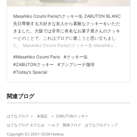
Masahiko Ozumi Parisのクッキー缶 ZABUTON BLANC
先日尊敬する大好きな友人から素敵なクッキーをいただ
きました。大阪では非常に有名なお菓子屋さんのクッキ
ーとのことで、これはブログに書こうと思い立ちまし
た。 Masahiko Ozumi Parisのクッキー缶 Masahiko
Ozumi Parisのモンブラン缶ZABUTON BLANC いただい
#
Masahiko Ozumi Paris
#
クッキー缶
たお菓子はMasahiko Ozumi Parisのモンブラン缶
#
ZABUTONクッキー
#
プシプシーナ珈琲
BLANCです。どうも「ZABUTON BLANC」と言う名称
#
Today’s Special
が正確なようです。パティシエの小住匡彦さんはパリで
修行され、大阪の天満橋本店も淀屋橋支店も阪…
関連ブログ
はてなブログ
>
未指定
>
ZABUTONクッキー
はてなブログ タグとは
ヘルプ
開発ブログ
はてなブログトップ
Copyright (C) 2001-
2026
Hatena.