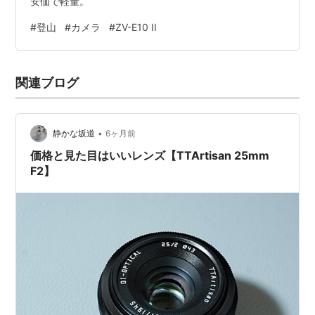
安価で軽量。
#
登山
#
カメラ
#
ZV-E10 II
関連ブログ
•
静かな坂道
6ヶ月前
価格と見た目はいいレンズ【TTArtisan 25mm
F2】