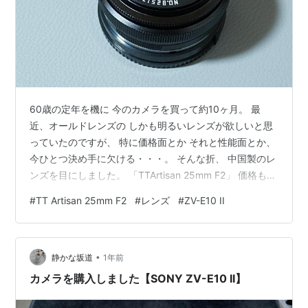
60歳の定年を機に 今のカメラを買って約10ヶ月。 最
近、オールドレンズの しかも明るいレンズが欲しいと思
っていたのですが、 特に価格面とか それと性能面とか、
今ひとつ決め手に欠ける・・・。 そんな折、 中国製のレ
ンズを目にしました。 「TTArtisan 25mm F2」 価格も見
た目も、魅力的。 SNSでは評判も上々。 で、買っちゃい
#
TT Artisan 25mm F2
#
レンズ
#
ZV-E10 II
ました。 見た目はこんな感じ。 ▼標準 ▼TT Artisan せ
っかくなので、撮ってみました。 こういう時って、 それ
ぞれのレンズを同じ条件にして撮って、 見比べてみるも
•
のですが、 標準レンズをウチに置いて来たので比較はで
静かな坂道
1年前
きませんでしたが、 ほんわかした画…
カメラを購入しました【SONY ZV-E10 II】