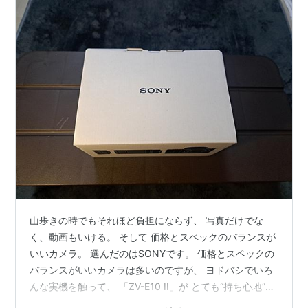
山歩きの時でもそれほど負担にならず、 写真だけでな
く、動画もいける。 そして 価格とスペックのバランスが
いいカメラ。 選んだのはSONYです。 価格とスペックの
バランスがいいカメラは多いのですが、 ヨドバシでいろ
んな実機を触って、 「ZV-E10 II」が とても“持ち心地”が
良かったのです。 早速、月曜日は大山へ！ だったのです