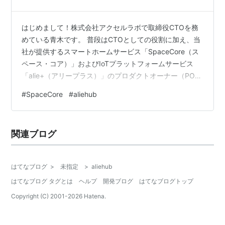
はじめまして！株式会社アクセルラボで取締役CTOを務
めている青木です。 普段はCTOとしての役割に加え、当
社が提供するスマートホームサービス「SpaceCore（ス
ペース・コア）」およびIoTプラットフォームサービス
「alie+（アリープラス）」のプロダクトオーナー（PO）
も兼任しています。 この度、アクセルラボはエンジニア
#
SpaceCore
#
aliehub
リングに関する情報発信の場として、新たにテックブロ
グを開設することになりました。記念すべき初回の記事
は、私、青木が担当させていただきます。 この記事で
関連ブログ
は、まず「なぜ私たちがテックブログを開設するの
か」、その背景にある想いや目的、そしてどのような読
者の方々に届けたいと考えてい…
はてなブログ
>
未指定
>
aliehub
はてなブログ タグとは
ヘルプ
開発ブログ
はてなブログトップ
Copyright (C) 2001-
2026
Hatena.