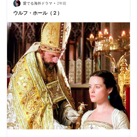
•
寄り添う形で一緒に過ごすことになる。サワと高齢者た
愛でる海外ドラマ
2年前
ちの触れ合いを通じて、人生の…
ウルフ・ホール（２）