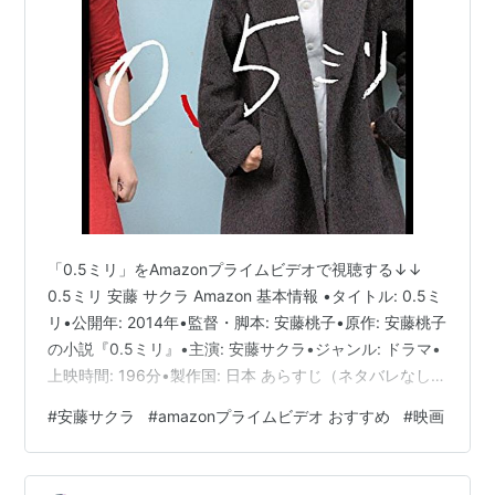
「0.5ミリ」をAmazonプライムビデオで視聴する↓↓
0.5ミリ 安藤 サクラ Amazon 基本情報 •タイトル: 0.5ミ
リ•公開年: 2014年•監督・脚本: 安藤桃子•原作: 安藤桃子
の小説『0.5ミリ』•主演: 安藤サクラ•ジャンル: ドラマ•
上映時間: 196分•製作国: 日本 あらすじ（ネタバレなし）
主人公の山岸サワは、ある事情でヘルパーの仕事を失っ
#
安藤サクラ
#
amazonプライムビデオ おすすめ
#
映画
た後も、世話が必要な高齢者たちとの奇妙で心温まる交
流を続けていく。彼女は特定の家や施設に所属せず、行
き場のない高齢者たちと出会い、時には強引に、時には