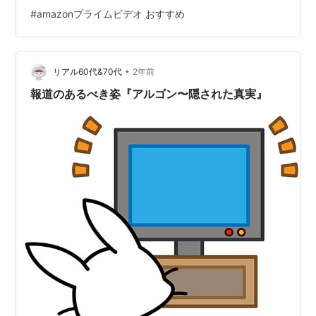
入していたジョシュアは、 戦闘で失った妻と新兵器を求
#
amazonプライムビデオ おすすめ
めて再度ニューアジアに潜入する。 AIを擁護するわけで
はありませんが、 人間と同じように喜怒哀楽を示すロボ
ットは、 日本人の感覚からすれば、 やはり親近感を抱き
•
ます。 「悪い物」を徹底的に殲滅しようとする西側の主
リアル60代&70代
2年前
張には、 どうしても違和感を感じてしまうのです。 本当
報道のあるべき姿『アルゴン〜隠された真実』
に「悪…