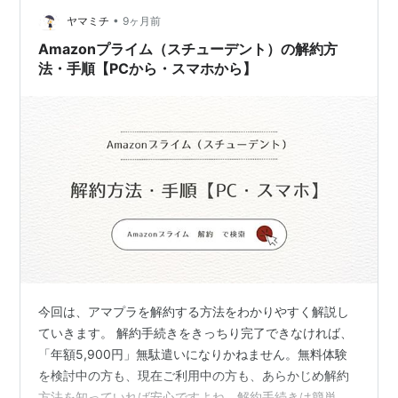
してしまうと、正直ゾッとします。ただ、この作品を観
•
ヤマミチ
9ヶ月前
ているうちに「これは現実の話ではなく、…
Amazonプライム（スチューデント）の解約方
法・手順【PCから・スマホから】
今回は、アマプラを解約する方法をわかりやすく解説し
ていきます。 解約手続きをきっちり完了できなければ、
「年額5,900円」無駄遣いになりかねません。無料体験
を検討中の方も、現在ご利用中の方も、あらかじめ解約
方法を知っていれば安心ですよね。解約手続きは簡単で