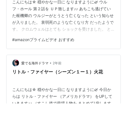
こんにちは☆ 穏やかな一日に なりますように🌿 ウル
フ・ホール 第２話を ＵＰ致します♪♪ あちこち逃げてい
た枢機卿の ウルジーがとうとう亡くなった という知らせ
が入りました。 衰弱死のような亡くなり方 だったようで
す。 クロムウェルはとても ショックを受けました。 と
はいえ、動揺しすぎる態度は 見せずに、息子や側近たち
#
amazonプライムビデオ おすすめ
と 前向きになるのでした。 ある時、ヘンリー8世が 不吉
な夢を見たとして クロムウェルが呼ばれました。 クロム
ウェルはヘンリーが 安心するような夢の解釈を述べて 彼
•
に大いに気に入られるのでした。 王に信頼されたクロム
愛でる海外ドラマ
2年前
ウェルは、 トマス・モアと共に枢密院の 顧問官になるの
リトル・ファイヤー（シーズン１ー１）火花
でした。…
こんにちは☆ 穏やかな一日に なりますように🌿 今日か
らは リトル・ファイヤー （アメリカドラマ） をUPして
いきます♪♪ （すこし後で登場人物を まとめてUPします
★） １９９０年代 アメリカのオハイオ州、 シェーカー
ハウス住宅街、 リチャード家は富裕層で 豪邸で暮らして
います。 子供は四人。一見理想的な 家族に見えますが、