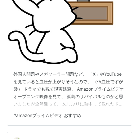
外国人問題やメガソーラー問題など、 「X」やYouTube
を見ていると血圧が上がりそうなので、 （低血圧ですが
😑） ドラマでも観て現実逃避。 Amazonプライムビデオ
オープニング映像を見て、 孤島のサバイバルものかと思
いましたが全然違って、 久しぶりに熱中して観れたドラ
マでした。 敏腕弁護士である妻（チョ・ヨジョン）と実
#
amazonプライムビデオ おすすめ
業家の夫。 絵に描いたような幸せな夫婦の、 夫の突然の
失踪（自殺とされる）。 最後に共にいた妻に寄せられる
疑惑の目から、 子供を守るために移住した済州島のセレ