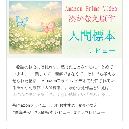
「物語の核心には触れず、感じたことを中心にまとめて
います」 ― 美しくて、理解できなくて、それでも考えさ
せられた物語 ―Amazonプライム ビデオで配信されてい
る湊かなえ原作『人間標本』。湊かなえ作品といえば、
人の心の奥にある「見たくない感情」や「歪み」を丁寧
に描く印象がありますが、この作品はタイトルからし
#
amazonプライムビデオ おすすめ
#
湊かなえ
て、正直かなり衝撃的でした。実は私は、原作は未読。
#
西島秀俊
#
人間標本 レビュー
#
ドラマレビュー
映像作品として初めてこの物語に触れました。 「人間標
本」という設定への戸惑い人間を標本にする――現実で
はありえないし、もし実際に「作っている場面」を想像