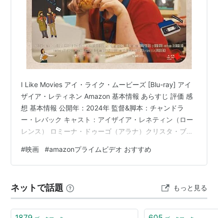
I Like Movies アイ・ライク・ムービーズ [Blu-ray] アイ
ザイア・レティネン Amazon 基本情報 あらすじ 評価 感
想 基本情報 公開年：2024年 監督&脚本：チャンドラ
ー・レバック キャスト：アイザイア・レネティン（ロー
レンス） ロミーナ・ドゥーゴ（アラナ）クリスタ・ブリ
ッジス（テリ／ローレンスの母親） パーシー・ハイン
#
映画
#
amazonプライムビデオ おすすめ
ズ・ホワイト（マット・マカーチャック／ローレンスの
友達） 上映時間：99分 あらすじ ＜以下、公式サイトよ
り引用＞ カナダの田舎町で暮らすローレンスは映画が生
ネットで話題
もっと見る
きがいの高校生。社交性がなく周囲の人々とうまく付き
合えない彼の願いは、ニューヨーク大学でトッ…
1879
605