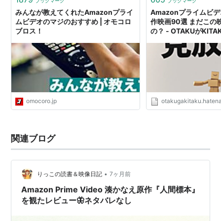
ブックマーク
ブックマーク
みんなが教えてくれたAmazonプライ
Amazonプライムビ
ムビデオのマジのおすすめ | オモコロ
作映画90選 まだこの
ブロス！
の？ - OTAKUがKITA
omocoro.jp
otakugakitaku.haten
関連ブログ
•
りっこの読書＆映像日記
7ヶ月前
Amazon Prime Video 湊かなえ原作『人間標本』
を観たレビュー🦋ネタバレなし