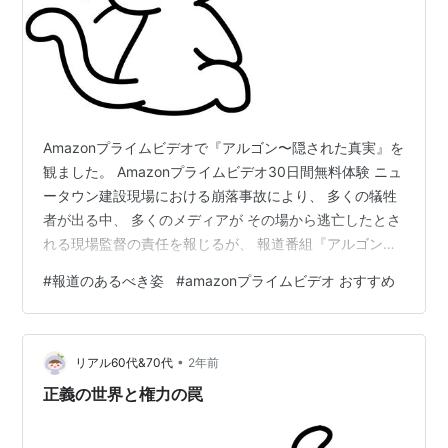
Amazonプライムビデオで『アルゴン〜隠された真実』を
観ました。 Amazonプライムビデオ30日間無料体験 ニュ
ータウン建設現場における崩落事故により、 多くの犠牲
者が出る中、 多くのメディアが その場から逃亡したとさ
れる現場監督の責任を報じるが、 報道番組『アルゴン』
のキャスターでもあるチーム長は、 不審な点に気づく。
#
報道のあるべき姿
#
amazonプライムビデオ おすすめ
熾烈な番組競争と様々な圧力に晒されながらも、 真実を
追求しようとするメンバー達。 （この言葉を日本のテレ
ビ・新聞にも聞かせてやりたいです。） ニュータウン建
•
設を巡る大がかりな汚職を突き止めたメンバーですが、
リアル60代&70代
2年前
その調査の過程で、 ３年前のアルゴンの報道の間違いに
正義の世界と権力の罠
気付きます。…