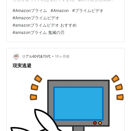
す。サクッと3分以内に終わるのでチェックしてみてくだ
#
Amazonプライム
#
Amazon
#
プライムビデオ
さい。 ちなみにAmazonプライムの学割版「Prime
#
Amazonプライムビデオ
Student」の解約も同じ手順なので、学生さんの悩みもこ
#
amazonプライムビデオ おすすめ
の記事で解決できます。 本記事では、PC（ブラウザ）か
#
amazonプライム 鬼滅の刃
らの手順、スマホアプリから手順、両方を写真付きで解
説するので、解約方法を知りたい方は是非最後までお読
みくださいね。 ▶ A…
•
リアル60代&70代
10ヶ月前
現実逃避