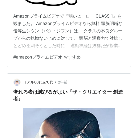
Amazonプライムビデオで『弱いヒーロー CLASS 1』を
観ました。 Amazonプライムビデオなら無料 頭脳明晰な
優等生シウン（パク・ジフン）は、 クラスの不良グルー
プからの執拗ないじめに対して、 頭脳と洞察力で対抗し
とどめを刺そうとした時に、 運動神経は抜群だが授業中
寝てばかりいるスホ（チェ・ヒョヌク） に止められる。
#
amazonプライムビデオ おすすめ
一方、 転校生のボムソクは、 校外で不良グループに囲ま
れたシウンを助けようと、 スホに知らせる。 3人の奇妙
な友情が芽生えるのだが。。 校内のイジメグループが裏
•
社会とつながっていることや、 普通の高校生をゲームア
リアル60代&70代
2年前
プリを通して借金漬けにし、 コントロールする裏社会が
奢れる者は滅びるがよい『ザ・クリエイター 創造
恐ろし…
者』