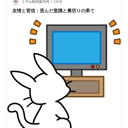
•
ブ学校。 ハイクラスな学校に通わせるセレブな親達の、
リアル60代&70代
2年前
お決まりの人間模様も面白いのですが、 夫失踪の謎を解
友情と背信：歪んだ意識と裏切りの果て
明しようと…