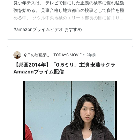
良少年テスは、 テレビで目にした正義の検事に憧れ猛勉
強を始める。 見事合格し地方都市の検事として多忙を極
める中、 ソウル中央地検のエリート部長の目に留まり、
権力の甘い罠に嵌まっていく。 他人の評価を一切気にし
#
amazonプライムビデオ おすすめ
ないヤンチャ少年が、 唯一憧れた「正義」の世界。 その
「正義」の世界にも厳然として存在した「権力」の罠。
終盤の復活劇がスカッとしますが、 政治と権力の繋がり
•
はリアルですね。 これまでは、 韓国社会特有の権力構造
今日の映画探し TODAYS MOVIE
2年前
をエンタメにしたものだと思って観ていましたが、 最近
【邦画2014年】「0.5ミリ」主演 安藤サクラ
の政財界の怪…
Amazonプライム配信