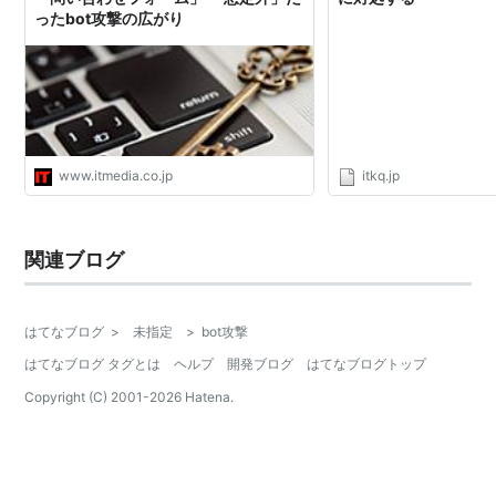
ったbot攻撃の広がり
www.itmedia.co.jp
itkq.jp
関連ブログ
はてなブログ
>
未指定
>
bot攻撃
はてなブログ タグとは
ヘルプ
開発ブログ
はてなブログトップ
Copyright (C) 2001-
2026
Hatena.