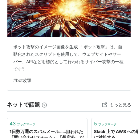
ボット攻撃のイメージ画像を生成 「ボット攻撃」は、自
動化されたスクリプトを使用して、ウェブサイトやサー
バー、APIなどを標的として行われるサイバー攻撃の一種
です³.
#
bot攻撃
ネットで話題
もっと見る
43
5
ブックマーク
ブックマーク
1日数万通のスパムメール……狙われた
Slack 上で AWS への
「問い合わせフォーム」 「想定外」だ
に対処する