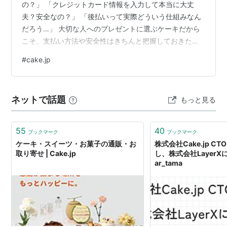
の？」 「クレジットカード情報を入力して本当に大丈
夫？安全なの？」 「後払いって実際どういう仕組みなん
だろう…」 大切な人へのプレゼントに選ぶケーキだから
こそ、支払い方法や安全性はきちんと把握しておきたい
ですよね。 Cake.jpは、会員数200万人・加盟店舗数
#
cake.jp
1,700店以上・8,000種類以上のラインナップを誇る、日
本最大級のケーキ・スイーツ専門通販サイトです。誕生
日・記念日・クリスマスなど特別なシーンに欠かせない
ネットで話題
もっと見る
ケーキを、全国のパティスリーからお届けしてくれる信
頼性の高いサービスです。 この記事では、Cake.jpで利
用できる支払…
55
40
ブックマーク
ブックマーク
ケーキ・スイーツ・お菓子の通販・お
株式会社Cake.jp C
取り寄せ | Cake.jp
し、株式会社Layer
ar_tama