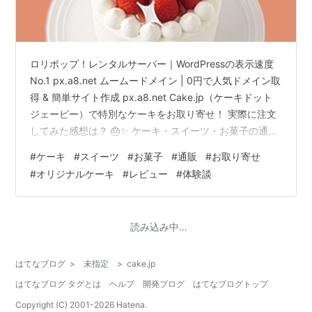
ロリポップ！レンタルサーバー｜WordPressの表示速度
No.1 px.a8.net ムームードメイン | 0円で人気ドメイン取
得 & 簡単サイト作成 px.a8.net Cake.jp（ケーキドット
ジェーピー）で特別なケーキをお取り寄せ！ 実際に注文
してみた感想は？ 🎂✨ ケーキ・スイーツ・お菓子の通
販・お取り寄せ | Cake.jp px.a8.net 誕生日や記念日に
#
ケーキ
#
スイーツ
#
お菓子
#
通販
#
お取り寄せ
「特別なケーキを用意したい！」とちょっと思ったので
#
オリジナルケーキ
#
レビュー
#
体験談
すがありませんか？便利なのがケーキ専門通販サイト
【Cake.jp】です！ 実際にCake.jpでケーキを注文してみ
た！ 先日、友人の誕生日サプライズのために「写真プリ
読み込み中…
ントケ…
はてなブログ
>
未指定
>
cake.jp
はてなブログ タグとは
ヘルプ
開発ブログ
はてなブログトップ
Copyright (C) 2001-
2026
Hatena.