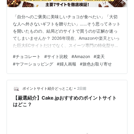
「自分へのご褒美に美味しいチョコが食べたい」「大切
な人へ外さないギフトを贈りたい」……そう思ってネット
を開いたものの、結局どのサイトで買うのが正解か迷っ
てしまいませんか？ 2026年現在、Amazonや楽天といっ
た巨大ECサイトだけでなく、スイーツ専門の特化型サイ
トも進化を遂げています。実は、「とりあえずAmazon」
#
チョコレート
#
サイト比較
#
Amazon
#
楽天
で買うのは、時と場合によっては損をしている可能性が
#
ヤフーショッピング
#
婦人画報
#
旅色お取り寄せ
あるのです。 この記事では、最新の調査データをもとに
以下のポイントを徹底比較しました。 Amazon・楽天な
ど主要7サイトの最新ランキング傾向 「日常使い」「ギ
フト」「健康志向」など利用シーン別の最適な使い分け
•
ポイントサイト紹介どっとこむ
2日前
方 2026年に絶対…
【巌選紹介】Cake.jpおすすめのポイントサイト
はどこ？