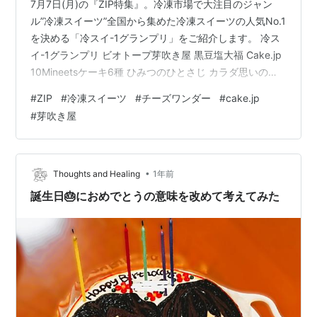
7月7日(月)の『ZIP特集』。冷凍市場で大注目のジャン
ル”冷凍スイーツ”全国から集めた冷凍スイーツの人気No.1
を決める「冷スイ-1グランプリ」をご紹介します。 冷ス
イ-1グランプリ ビオトープ芽吹き屋 黒豆塩大福 Cake.jp
10Mineetsケーキ6種 ひみつのひとさじ カラダ思いの冷
凍プリン CHEESE WONDER(チーズワンダー) 冷スイ-1グ
#
ZIP
#
冷凍スイーツ
#
チーズワンダー
#
cake.jp
ランプリ ビオトープ芽吹き屋 黒豆塩大福 もともとは和
#
芽吹き屋
菓子屋ではなく餅粉や米粉をつくっている製粉屋さん
で、その製粉技術を生かして冷凍してもおいしく食べら
れる和菓子を開発しています。年間114万個も売れるヒッ
ト商品の「黒豆塩大福」は、岩手…
•
Thoughts and Healing
1年前
誕生日🎂におめでとうの意味を改めて考えてみた