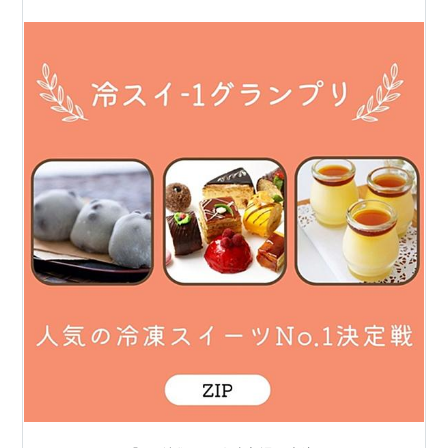
豆塩大福～