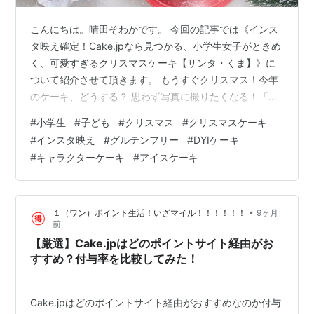
こんにちは。晴田そわかです。 今回の記事では《インス
タ映え確定！Cake.jpなら見つかる、小学生女子がときめ
く、可愛すぎるクリスマスケーキ【サンタ・くま】》に
ついて紹介させて頂きます。 もうすぐクリスマス！今年
のケーキ、どうする？ 思わず写真に撮りたくなる！「可
愛すぎる」動物たち お尻だけ見えてる！？ユーモア満載
#
小学生
#
子ども
#
クリスマス
#
クリスマスケーキ
「あわてんぼうのサンタ」 食べるのがもったいない！
#
インスタ映え
#
グルテンフリー
#
DYIケーキ
「くまちゃんサンタのムース」 「体験」こそ最高のプレ
#
キャラクターケーキ
#
アイスケーキ
ゼント！子どもの創造力を刺激するケーキ 最後の仕上げ
は自分たちで！「ツリー型DIYケーキ」 断面の科学！？
「まるごとメロンケーキ」 「冷凍ケーキ」って実際どう
•
１（ワン）ポイント生活！いざマイル！！！！！！
9ヶ月
なの？忙しい親へのメリッ…
前
【厳選】Cake.jpはどのポイントサイト経由がお
すすめ？付与率を比較してみた！
Cake.jpはどのポイントサイト経由がおすすめなのか付与