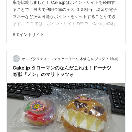
率を比較しました！ Cake.jpはポイントサイトを経由す
ることで、最大で利用金額の＋３.０％相当、現金や電子
マネーなど換金可能なポイントをゲットすることができ
ます。 ここでは、ポイントサイトの中で、Cake.jpの利
用は、どのポイントサイトを経由するとお得に利用でき
#
ポイントサイト
るのか比較・検討してみました。 Cake.jpのポイントサ
イト別のポイント付与率を比較してみた ポイントサイト
名 ポイント還元率 当ブログ特典 楽天リーベイツ
•
（Rebates） +3.0% 600円相当のポイント ハピタス
ホスピタリティ・エデュケーター 住木俊之 のブログ
1年前
（hapitas） +1.8% 2,000円相当のポ…
Cake.jp タローマンのなんだこれは！ドーナツ
奇獣『ノン』のマリトッツォ