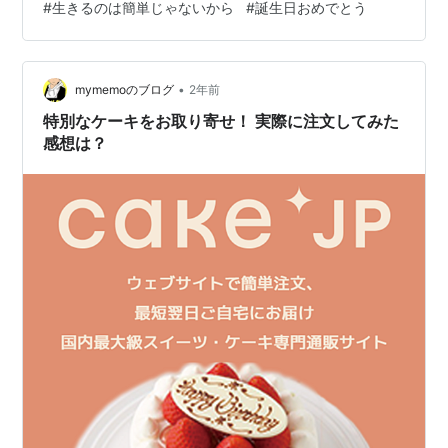
#
生きるのは簡単じゃないから
#
誕生日おめでとう
しているところもある。 この世界に生まれてきておめで
とうという意味なのかな？でもそれはなんていうか、簡
単にそう言うのをためらってしまうような過酷な環境に
いる人だっている。命は尊いとかそういうのはもち…
•
mymemoのブログ
2年前
特別なケーキをお取り寄せ！ 実際に注文してみた
感想は？