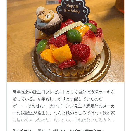
毎年長女の誕生日プレゼントとして自分は冷凍ケーキを
贈っている。今年もしっかりと手配していたのだ
が・・・おいおい、大ハプニング発生！想定外のメーカ
ーの誤配送が発生し、なんと娘のところではなく我が家
に届いちゃったのだ。おいおい、それはないだろう？
怒！ 慌ててクレームの電話・・・もちろん平謝りだが、
#
スイーツ
#
誕生プレゼント
#
バースデーケーキ