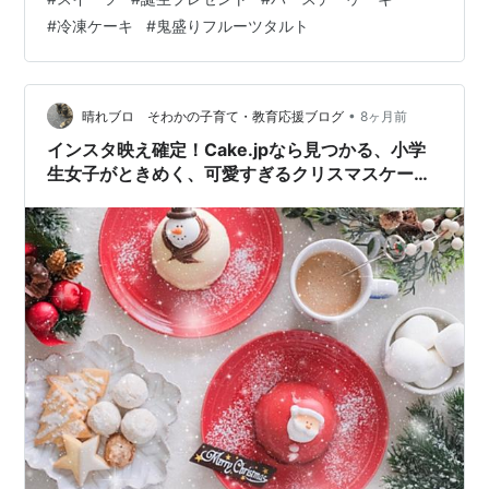
誤って済むことでもないだろう？お祝いごとだからね。
#
冷凍ケーキ
#
鬼盛りフルーツタルト
台無しだよ〜。言っちゃなんだがムカつく。我が家に届
いたものは誤配送だもん。当然そちらで食べて頂くか捨
てて下さいとのこと。ならばっ台無しにされたものとし
て食すのは当たり前？権利だろう。躊躇せずに食ってや
•
晴れブロ そわかの子育て・教育応援ブログ
8ヶ月前
るぞぉ〜！ っと1日冷蔵解凍！しかし、最近の冷凍技術っ
インスタ映え確定！Cake.jpなら見つかる、小学
て…
生女子がときめく、可愛すぎるクリスマスケーキ
【サンタ・くま】