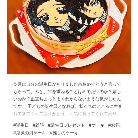
５月に自分の誕生日がありました🎂おめでとうと言って
もらって、ふと、年を重ねることはめでたいのか？嬉し
いのか？正直ちょっとよくわからないような気がしたん
です。 子どもの誕生日となれば、私たちのところに生ま
れてきてくれてありがとう、元気に育ってくれてありが
とうの気持ちで祝ってるけれども、それはおめでとうっ
#
誕生日
#
雑談
#
誕生日プレゼント
#
ケーキ
#
お花
ていうよりも感謝のありがとうな感じがする。そして子
#
鬼滅の刃ケーキ
#
推しのケーキ
どもの喜ぶ顔が見たくてケーキやプレゼントでお祝いを