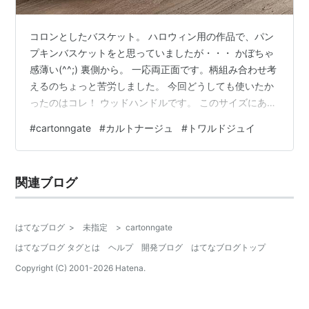
コロンとしたバスケット。 ハロウィン用の作品で、パン
プキンバスケットをと思っていましたが・・・ かぼちゃ
感薄い(^^;) 裏側から。 一応両正面です。柄組み合わせ考
えるのちょっと苦労しました。 今回どうしても使いたか
ったのはコレ！ ウッドハンドルです。 このサイズにあわ
せて形を試行錯誤。 後ろに写りこんでいるのが、成形ま
#
cartonngate
#
カルトナージュ
#
トワルドジュイ
でで今回はボツになった形。 右端のはかなりカボチャら
しさがあるので、10月までに続きを作れたらいいな。 覗
き込んで。 いっぱい入りそう。でも、ハンドルの取り付
関連ブログ
けは自作で紙製。 デザイン的には気に入っているのです
が強度はさほどないので・・・ 入れすぎは注意です！ 最
近あまり撮影中…
はてなブログ
>
未指定
>
cartonngate
はてなブログ タグとは
ヘルプ
開発ブログ
はてなブログトップ
Copyright (C) 2001-
2026
Hatena.