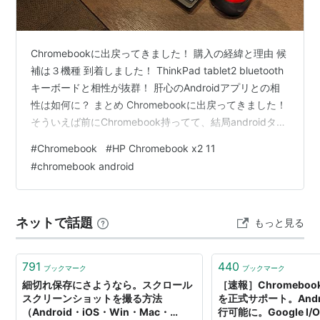
Chromebookに出戻ってきました！ 購入の経緯と理由 候
補は３機種 到着しました！ ThinkPad tablet2 bluetooth
キーボードと相性が抜群！ 肝心のAndroidアプリとの相
性は如何に？ まとめ Chromebookに出戻ってきました！
そういえば前にChromebook持ってて、結局androidタブ
レットでいいやという結論に至って手放していたんです
#
Chromebook
#
HP Chromebook x2 11
が、なんだかまたいじってみたくなって買ってしまいま
#
chromebook android
した！ www.corobo.info www.corobo.info 最後に所有し
ていたのは同じくデタッチャブルタイプのHPの製品だっ
たのですがサイズは12.3インチ…
ネットで話題
もっと見る
791
440
ブックマーク
ブックマーク
細切れ保存にさようなら。スクロール
［速報］Chromeboo
スクリーンショットを撮る方法
を正式サポート。Androi
（Android・iOS・Win・Mac・
行可能に。Google I/O