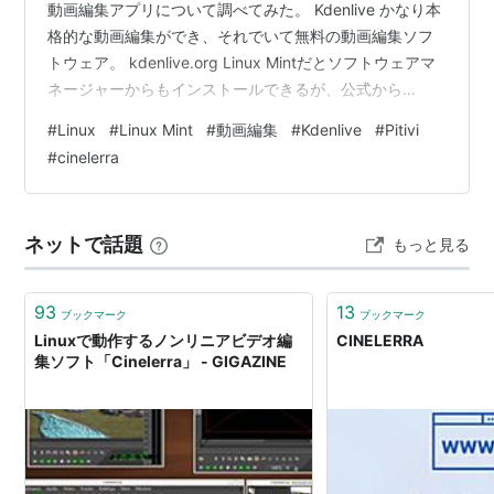
動画編集アプリについて調べてみた。 Kdenlive かなり本
格的な動画編集ができ、それでいて無料の動画編集ソフ
トウェア。 kdenlive.org Linux Mintだとソフトウェアマ
ネージャーからもインストールできるが、公式から
AppImageをダウンロードして、実行権限を付加して使
#
Linux
#
Linux Mint
#
動画編集
#
Kdenlive
#
Pitivi
うのが良いと思う。 使い方は以下のサイト。少し古い記
#
cinelerra
事だが。 midorikaze-9375.hatenablog.com こちらは比
較的新しい記事だが、初心者向けではない。 note.com
Shotcut こちらは比較的、初心者に優しい動画編集ソフ
ネットで話題
もっと見る
ト…
93
13
ブックマーク
ブックマーク
Linuxで動作するノンリニアビデオ編
CINELERRA
集ソフト「Cinelerra」 - GIGAZINE