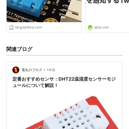
blog.bnikka.com
qiita.com
関連ブログ
•
電丸のブログ
1年前
定番おすすめセンサ：DHT22温湿度センサーモジ
ュールについて解説！