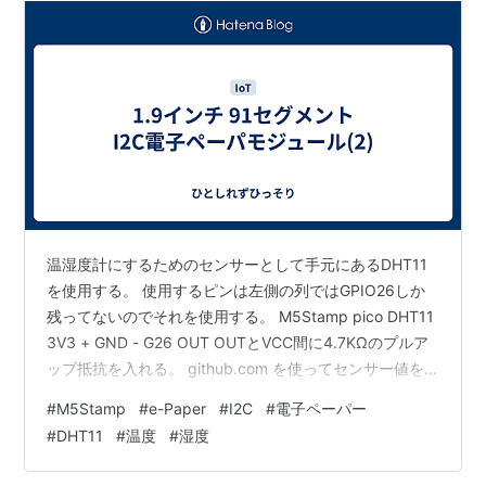
温湿度計にするためのセンサーとして手元にあるDHT11
を使用する。 使用するピンは左側の列ではGPIO26しか
残ってないのでそれを使用する。 M5Stamp pico DHT11
3V3 + GND - G26 OUT OUTとVCC間に4.7KΩのプルア
ップ抵抗を入れる。 github.com を使ってセンサー値を
読み取る。 例のまま使用。
#
M5Stamp
#
e-Paper
#
I2C
#
電子ペーパー
https://github.com/adafruit/DHT-sensor-
#
DHT11
#
温度
#
湿度
library/blob/master/examples/DHT_Unified_Sensor/DHT
_Unified_Sensor.ino ピン番号とセンサータイプのところ