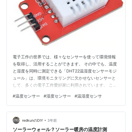
電子工作の世界では、様々なセンサーを使って環境情報
を取得し、活用することができます。 その中でも、温度
と湿度を同時に測定できる「DHT22温湿度センサーモジ
ュール」は、環境モニタリングに欠かせないセンサーと
して、多くの電子工作愛好家に利用されています。 この
記事では、DHT22温湿度センサーモジュールの基本か
#
温度センサー
#
湿度センサー
#
温湿度センサ
ら、使い方、応用例まで、詳しく解説します。 DHT22温
湿度センサーモジュールとは？ DHT22温湿度センサーモ
ジュールは、温度と湿度を測定し、デジタル信号として
•
出力するセンサーモジュールです。静電容量式湿度セン
redkunのDIY
3年前
サーとサーミスタ温度センサーを内蔵しており、高精度
ソーラーウォール？ソーラー暖房の温度計測