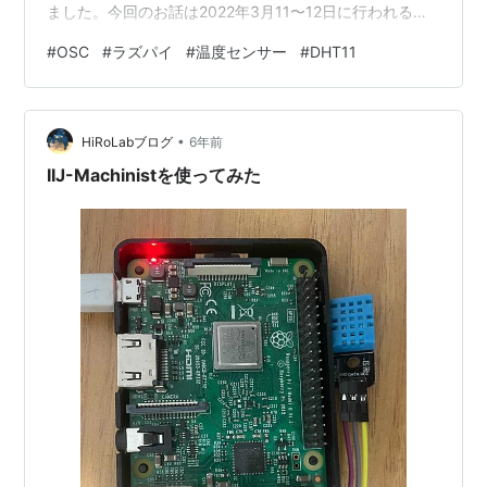
ました。今回のお話は2022年3月11〜12日に行われる
OSC（オープンソースカンファレンス）で発表する内容
#
OSC
#
ラズパイ
#
温度センサー
#
DHT11
を含みます。 ブログ公開後にオンラインのカンファレン
スで発表する流れの発表ですので、 ぜひぜひ、3月12日
の発表はオンラインで聞いていただけると嬉しいです。
•
私の発表は12日の13:00〜です。PyConJP2022のお話も
HiRoLabブログ
6年前
したりなど、、、 タイムテーブル詳細は…
IIJ-Machinistを使ってみた