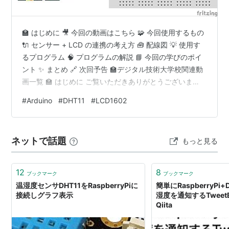
🏫 はじめに 🎥 今回の動画はこちら 🧩 今回使用するもの
🔌 センサー + LCD の連携の考え方 🧰 配線図 💡 使用す
るプログラム 🧠 プログラムの解説 📘 今回の学びのポイ
ント ✨ まとめ 🔗 次回予告 🏫デジタル技術大学校関連動
画一覧 🏫 はじめに ご覧いただきありがとうございま
す！ このシリーズは「デジタル技術大学校」の ゆかり先
#
Arduino
#
DHT11
#
LCD1602
生 による、初心者向けマイコン講座です。 第7回となる
今回は、DHT11（温湿度センサー） と LCD1602（キャ
ラクター液晶） を組み合わせて、 🌡 温度・湿度を測定し
ネットで話題
もっと見る
て LCD にリアルタイム表示する仕組み を作ります！ こ
れはまさに IoT機器の基…
12
8
ブックマーク
ブックマーク
温湿度センサDHT11をRaspberryPiに
簡単にRaspberryPi
接続しグラフ表示
湿度を通知するTweetB
Qiita