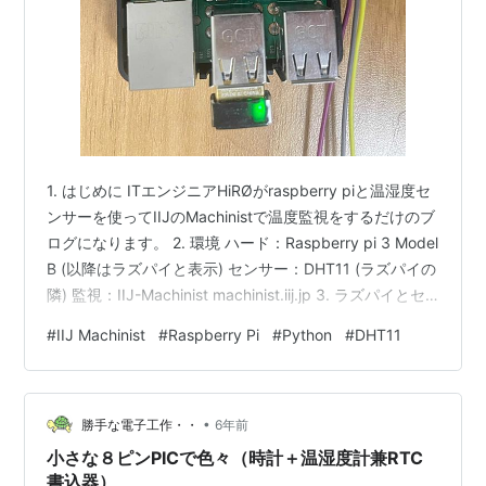
1. はじめに ITエンジニアHiRØがraspberry piと温湿度セ
ンサーを使ってIIJのMachinistで温度監視をするだけのブ
ログになります。 2. 環境 ハード：Raspberry pi 3 Model
B (以降はラズパイと表示) センサー：DHT11 (ラズパイの
隣) 監視：IIJ-Machinist machinist.iij.jp 3. ラズパイとセ
ンサーの接続 2.構成で説明した図の左から順に下記とな
#
IIJ Machinist
#
Raspberry Pi
#
Python
#
DHT11
ります。 ・GND ・DATA ・VCC ピン配置図を参考に下
記のように接続を行います。 ・ピン(1)：VCC ・ピン
(6)：GND ・ピン(8)：DATA 3. IIJ-…
•
勝手な電子工作・・
6年前
小さな８ピンPICで色々（時計＋温湿度計兼RTC
書込器）