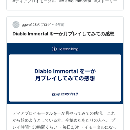
#
ディアブロイモータル
#
diablo immortal
#
ストーリー
ェストマーチ アッシュウォルド墓地でスケルトンキング
とレセスを倒しワールドストーンの欠片をげっと。 そこ
からケインにもらったポータルでウェストマーチへ飛び
•
ます。 この大きな街がこのゲームの拠点ですね。 「避難
ggwp123のブログ
4年前
民には見えないな。何…
Diablo Immortal を一か月プレイしてみての感想
ディアブロイモータルを一か月やってみての感想。 これ
から始めようとしている方、今始めたあたりの人へ。 プ
レイ時間:130時間くらい ・毎日2,3h ・イモータルになっ