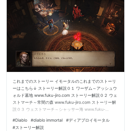
これまでのストーリー イモータルのこれまでのストーリ
ーはこちら↓ ストーリー解説０１ ワーザム～アッシュウ
ォルド墓地 www.fuku-jiro.com ストーリー解説０２ ウェ
ストマーチ～常闇の森 www.fuku-jiro.com ストーリー解
説０３ ウェストマーチ～シャッサー海 www.fuku-
jiro.com ストーリー解説０４ ゾルタン・クーレの書庫
#
Diablo
#
diablo immortal
#
ディアブロイモータル
www.fuku-jiro.com ストーリー解説０５ バイルフェン
#
ストーリー解説
www.fuku-jiro.com ディアブロをもっと知りたい方はこ