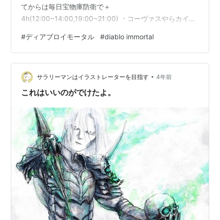
てからは毎日宝物庫防衛で＋
4h(12:00~14:00,19:00~21:00) ・コーヴァスやらカイオ
ンやらで30m モンク,F2P,PL76,CR2080,共鳴330 レジェ
#
ディアブロイモータル
#
diablo immortal
装備コンプ、ほぼ全身3OP PCのキーマウでプレイ ①制
限が多すぎる 自身のパラゴンレベルがサーバーのパラゴ
ンを上回ると取得経験値に制限がかかります。 レジェン
•
ダリー装備を6コ獲得すると以降ドロップ率は0,ないしは
サラリーマンはイラストレーターを目指す
4年前
すさまじく低下します。 セット装備も同様。…
これはいいのがでけたよ。