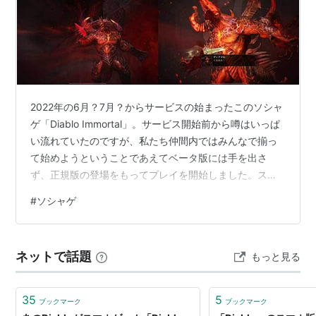
2022年の6月？7月？からサービスの始まったこのソシャ
ゲ「Diablo Immortal」。サービス開始前から噂はいっぱ
い流れていたのですが、私たち仲間内ではみんなで揃っ
て始めようということであえてベータ版には手を出さ
ず、正規版の登場をもってプレイを開始しました。スト
ーリーとしてはディアブロⅡとⅢの間くらいになるのか
#
ソシャゲ
な？もとはといえば、まだインターネット環境がアナロ
グ回線、ようやくISDNなんて回線が現れたばかりの頃に
はまった初代ディアブロからの仲間たちです。すぐには
ネットで話題
もっと見る
まって、連日連夜遊びまくったなあ。ただ、半年もする
と次々とみんな脱落していっちゃいます。ソーシャルゲ
ームにつきものの課金が1番…
35
5
ブックマーク
ブックマーク