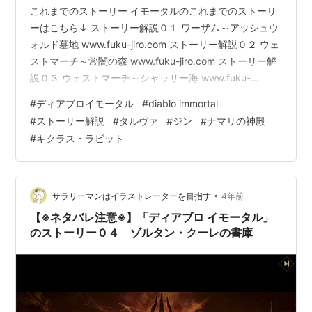
これまでのストーリー イモータルのこれまでのストーリ
ーはこちら↓ ストーリー解説０１ ワーザム～アッシュウ
ォルド墓地 www.fuku-jiro.com ストーリー解説０２ ウェ
ストマーチ～常闇の森 www.fuku-jiro.com ストーリー解
説０３ ウェストマーチ～シャッサー海 www.fuku-
jiro.com ストーリー解説０４ ゾルタン・クーレの書庫
#
ディアブロイモータル
#
diablo immortal
www.fuku-jiro.com ディアブロをもっと知りたい方はこ
#
ストーリー解説
#
タルヴァ
#
ジン
#
ナマリの神殿
ちら↓ ディアブロの世界背景↓ www.fuku-jiro.com ディ
#
キクラス・ラビット
アブロ１～３のストーリー↓ www.fuku-jiro.com ※以下
ゲームのストーリーのネタ…
•
サラリーマンはイラストレーターを目指す
4年前
【※ネタバレ注意※】「ディアブロ イモータル」
のストーリー０４ ゾルタン・クーレの書庫