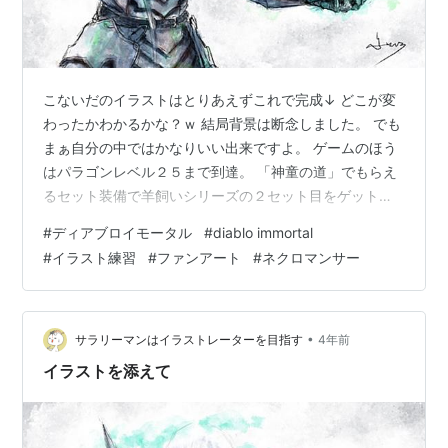
こないだのイラストはとりあえずこれで完成↓ どこが変
わったかわかるかな？ｗ 結局背景は断念しました。 でも
まぁ自分の中ではかなりいい出来ですよ。 ゲームのほう
はパラゴンレベル２５まで到達。 「神童の道」でもらえ
るセット装備で羊飼いシリーズの２セット目をゲット。
そして同じタイミングでずっとほしかった「デソレイト
#
ディアブロイモータル
#
diablo immortal
リア」がドロップ♪ しかも能力値３つ持ちの魔力２つ持
#
イラスト練習
#
ファンアート
#
ネクロマンサー
ち。 これで大幅に強化されたし将軍ビルドもだいぶとと
のってきました。 さてパラゴンレベルが２５まで達した
わけですが実は一切パラゴンに割り振っていません。 な
ぜかというとパラゴンレベル５０に達すると「財宝探
•
サラリーマンはイラストレーターを目指す
4年前
し」のパラゴンがアンロックされる…
イラストを添えて