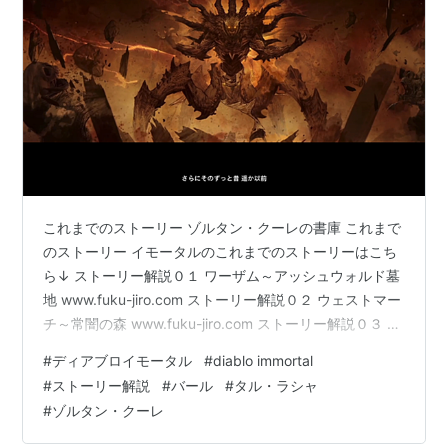
これまでのストーリー ゾルタン・クーレの書庫 これまで
のストーリー イモータルのこれまでのストーリーはこち
ら↓ ストーリー解説０１ ワーザム～アッシュウォルド墓
地 www.fuku-jiro.com ストーリー解説０２ ウェストマー
チ～常闇の森 www.fuku-jiro.com ストーリー解説０３ ウ
ェストマーチ～シャッサー海 www.fuku-jiro.com ディア
#
ディアブロイモータル
#
diablo immortal
ブロをもっと知りたい方はこちら↓ ディアブロの世界背
#
ストーリー解説
#
バール
#
タル・ラシャ
景↓ www.fuku-jiro.com ディアブロ１～３のストーリー
#
ゾルタン・クーレ
↓ www.fuku-jiro.com ※以下ゲームのストーリーのネタ
バレになります。 ご注意ください。…