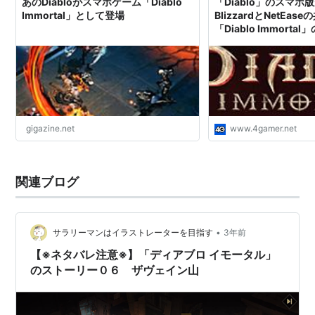
あのDiabloがスマホゲーム「Diablo
「Diablo」のスマ
Immortal」として登場
BlizzardとNetEa
「Diablo Immort
がスタート - 4Gamer.
gigazine.net
www.4gamer.net
関連ブログ
•
サラリーマンはイラストレーターを目指す
3年前
【※ネタバレ注意※】「ディアブロ イモータル」
のストーリー０６ ザヴェイン山