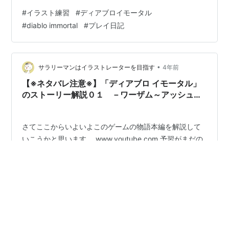
でもう少しあがいてみようかと思ってます。 ディアブロ
#
イラスト練習
#
ディアブロイモータル
イモータルの話 一通りストーリークリアしてレベルキャ
#
diablo immortal
#
プレイ日記
ップにも到達。 ディアブロシリーズはこっからが本番で
す。 途中、怪物にまつわる書物でまたまたレジェンドが
落ちました。 ３つも。 さすがにケツが浮きましたねｗ
このときも確かユニークだったんですよ。 やっぱりユニ
•
サラリーマンはイラストレーターを目指す
4年前
ークの場合はレジェンド…
【※ネタバレ注意※】「ディアブロ イモータル」
のストーリー解説０１ －ワーザム～アッシュウ
ォルド墓地－