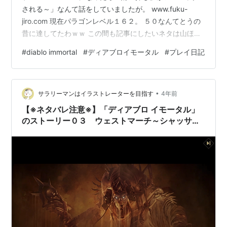
される～」なんて話をしていましたが。 www.fuku-
jiro.com 現在パラゴンレベル１６２。 ５０なんてとうの
昔に達してたわｗｗ この間も記事にしたいネタは山ほど
あったんだけどなんせ書く暇がない。 まぁ記事にしたと
#
diablo immortal
#
ディアブロイモータル
#
プレイ日記
ころで誰も興味ないとは思いますがｗ 「財宝探し」はと
いうと、 ほぼ完遂状態です。 これで最高効率でアイテム
が掘れるはず。 そういえば「なんでみんな「財宝探し」
•
を待たずにパラゴン割り振っちゃうんだろう」なんて話
サラリーマンはイラストレーターを目指す
4年前
をしてましたが。 リセットできるのねｗｗｗ なっとくｗ
【※ネタバレ注意※】「ディアブロ イモータル」
さて、 突然…
のストーリー０３ ウェストマーチ～シャッサー
海