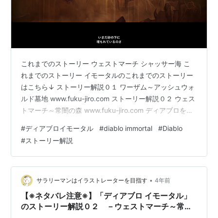
これまでのストーリー ウェストマーチ シャッサー海 こ
れまでのストーリー イモータルのこれまでのストーリー
はこちら↓ ストーリー解説０１ ワーザム～アッシュウォ
ルド墓地 www.fuku-jiro.com ストーリー解説０２ ウェス
トマーチ～常闇の森 www.fuku-jiro.com ディアブロをも
っと知りたい方はこちら↓ ディアブロの世界背景↓
#
ディアブロイモータル
#
diablo immortal
#
Diablo
www.fuku-jiro.com ディアブロ１～３のストーリー↓
#
ストーリー解説
www.fuku-jiro.com ※以下ゲームのストーリーのネタバレ
になります。 ご注意ください。 ウェストマーチ 伯爵夫
人を倒して手に入れたワールドストーンの欠片をケイン
に持っ…
•
サラリーマンはイラストレーターを目指す
4年前
【※ネタバレ注意※】「ディアブロ イモータル」
のストーリー解説０２ －ウェストマーチ～常闇
の森－