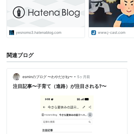
yesnomo3.hatenablog.com
www.j-cast.com
関連ブログ
•
esminのブログ 〜わやだがね〜
5ヶ月前
注目記事〜子育て（進路）が注目される?〜