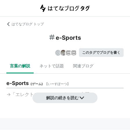
はてなブログ トップ
e-Sports
このタグでブログを書く
言葉の解説
ネットで話題
関連ブログ
e-Sports
(
ゲーム
)
【
いーすぽーつ
】
→「
エレクトロニック・スポーツ
」参照
解説の続きを読む