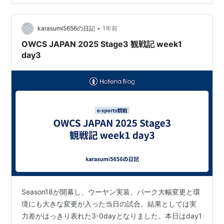
ます。まあ個人的にかなり好きなタンクなので贔屓目が
入ってる部分もあるでしょうが、特に第1でジャンカーの
•
シャウトにウィンスのバリア、とにかくスキルが大事な
karasumi5656の日記
1年前
場面で刺さりまくっていた印象で…
OWCS JAPAN 2025 Stage3 観戦記 week1
day3
Season18が開幕し、ウーヤン実装、パーク大幅変更と環
境にも大きな変更が入った当日の試合。結果としては実
力差がはっきり表れた3-0dayとなりました。本日はday1