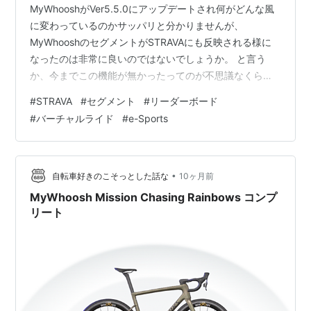
MyWhooshがVer5.5.0にアップデートされ何がどんな風
に変わっているのかサッパリと分かりませんが、
MyWhooshのセグメントがSTRAVAにも反映される様に
なったのは非常に良いのではないでしょうか。 と言う
か、今までこの機能が無かったってのが不思議なくら
い... そんな中、先日フロントのインナーチェーンリング
#
STRAVA
#
セグメント
#
リーダーボード
を38Tに入れ換えたピナレロが実に調子が良く脚に合い
#
バーチャルライド
#
e-Sports
そうな坂を見つけては確認ライドを繰り返しているので
すが、まさかバーチャルライドのヒルクライムセグメン
トでSTRAVAのリーダーボードに載るなんて思ってもみま
せんでした。 最近になり実装された機能なのでリザルト
•
自転車好きのこそっとした話な
10ヶ月前
を公開している人も…
MyWhoosh Mission Chasing Rainbows コンプ
リート