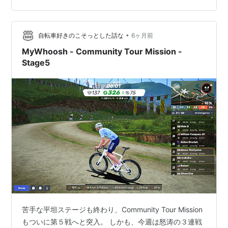
金額の話も書きたいところだけど、他にもまだいろんな
行事ごとがあったのですが、なんとなく気になった注目
•
記事の話。 スマホでブログを見てると、下の方に注目記
自転車好きのこそっとした話な
6ヶ月前
事っていうのが載ってるんですよ。 以前にもアクセス解
MyWhoosh - Community Tour Mission -
析と注目記事の話を書いたことがあるの…
Stage5
苦手な平坦ステージも終わり、Community Tour Mission
もついに第５戦へと突入。 しかも、今週は怒涛の３連戦