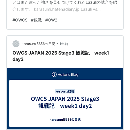
とはまた違った強さを見せつけてくれたLazuliの試合を紹
介します。 karasumi.hatenadiary.jp Lazuli vs
NyamGaming 先日の開幕戦ではゆみららんさんやNewJ
#
OWCS
#
観戦
#
OW2
さんを中心に個人技で試合を決定付けていた印象の強い
Lazuliでしたが、3-0で勝利した今日の試合ではチームと
しての自信がありありと表れていたと感じました。とい
•
うことで今回の観戦記はLazuliの取った戦略について僕の
karasumi5656の日記
1年前
考えを述べてい…
OWCS JAPAN 2025 Stage3 観戦記 week1
day2