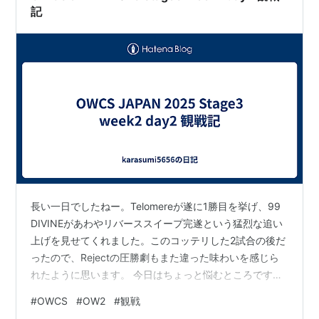
記
長い一日でしたねー。Telomereが遂に1勝目を挙げ、99
DIVINEがあわやリバーススイープ完遂という猛烈な追い
上げを見せてくれました。このコッテリした2試合の後だ
ったので、Rejectの圧勝劇もまた違った味わいを感じら
れたように思います。 今日はちょっと悩むところです
が、99 DIVINE vs VEC Seongnamの試合を見ていきまし
#
OWCS
#
OW2
#
観戦
ょう。 Samoa Leonopteryx選手が強かった試合だと思い