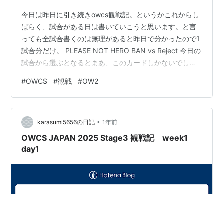
今日は昨日に引き続きowcs観戦記。というかこれからし
ばらく、試合がある日は書いていこうと思います。と言
っても全試合書くのは無理があると昨日で分かったので1
試合分だけ。 PLEASE NOT HERO BAN vs Reject 今日の
試合から選ぶとなるとまあ、このカードしかないでしょ
う。戦力予想が不可能に近いOTPチームPNHBに対し、
#
OWCS
#
観戦
#
OW2
rrmyさんと朔メさんが抜けUnderseaさんとGaisenさんが
入ったグループB1位抜け候補筆頭のRC。前評判的にはグ
ループB優勝決定戦とも黙される試合ですが、果たして。
•
Lijiang Tower 当たり前のようにRCがボールBAN。対し
karasumi5656の日記
1年前
てPNHBがルシ…
OWCS JAPAN 2025 Stage3 観戦記 week1
day1