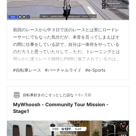
前回のレースから中３日で次のレースとは実にロードレ
ーサーにでもなった気分だが、本音を言ってしまえばそ
の間に仕事をしている訳で、自分は一体何をやっている
のだろうと思っていたりして... ただ、トレーニングとは
明らかに違うレース独特なPWRに魅了されているのは確
かだ。 草レースとは言え火事場の馬鹿力みたいなのが体
#
自転車レース
#
バーチャルライド
#
e-Sports
現できるのは実に面白い。 てな訳で今回もミッションレ
ポート。 ミッション：MyWhoosh Community Tour
Mission Stage2 参 加 日 時：5 February 2026 AM11:30
•
(Japan) コースプロファイル： mywhooshinfo.com 今…
自転車好きのこそっとした話な
6ヶ月前
MyWhoosh - Community Tour Mission -
Stage1