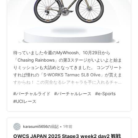
待っていました今週のMyWhoosh、10月29日から
「Chasing Rainbows」の第3ステージがいよいよと始ま
りミッションも大詰めとなってきました。 コンプリート
すれば憧れの「S-WORKS Tarmac SL8 Olive」が貰えま
すからね！ この完全なるレアキャラを手に入れるチャン
スはもうすぐそこ。 と、その前に「Race to Glory
#
バーチャルライド
#
バーチャルレース
#
e-Sports
Recon」なるミッションがしれっと追加されていたのは
#
UCIレース
ご存知でしょうか？ 何やら青いコルナゴが貰えるとの事
でサクッと走りゲットしておきました。 ステージの設定
はリニューアルしたばかりのUCI 2025となっており以前
のUCIコースとは全くの別…
•
karasumi5656の日記
1年前
OWCS JAPAN 2025 Stage3 week2 day2 観戦