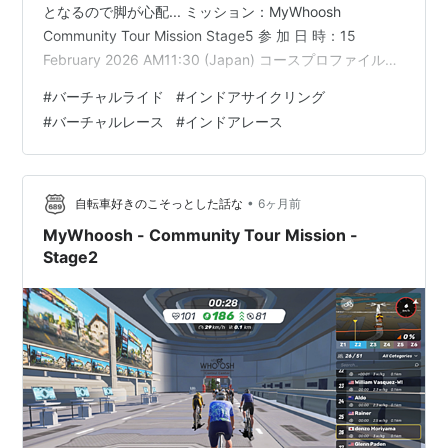
となるので脚が心配... ミッション：MyWhoosh
Community Tour Mission Stage5 参 加 日 時：15
February 2026 AM11:30 (Japan) コースプロファイル：
mywhooshinfo.com Bhutanの山岳コースは斜度が激しく
#
バーチャルライド
#
インドアサイクリング
変化するので高強度インターバルに耐えるくらいの気持
#
バーチャルレース
#
インドアレース
ちでペダルを踏み続けなければあっと言う間に脱落して
しまう危険性が潜んでいるとても厳しいコースに感じま
す。 念の為、前日に試走して34分…
•
自転車好きのこそっとした話な
6ヶ月前
MyWhoosh - Community Tour Mission -
Stage2