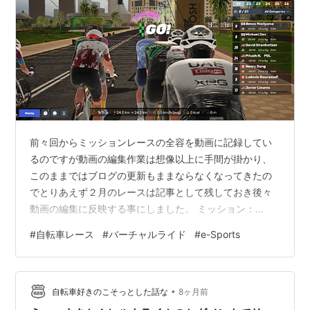
前々回からミッションレースの全容を動画に記録してい
るのですが動画の編集作業は想像以上に手間が掛かり、
このままではブログの更新もままならなくなってきたの
でとりあえず２月のレースは記事として残しておき後々
動画の編集に反映する事にしました。 ミッション：
MyWhoosh Community Tour Mission Stage1 参 加 日
#
自転車レース
#
バーチャルライド
#
e-Sports
時：1 February 2026 AM11:30 (Japan) コースプロファ
イル： mywhooshinfo.com スタート時間がAM11:30と日
本時間に優しい設定だったのもありミッション一発目に
•
してはスタート人数が52人とかなり小規模なレースに、
自転車好きのこそっとした話な
8ヶ月前
アジ…