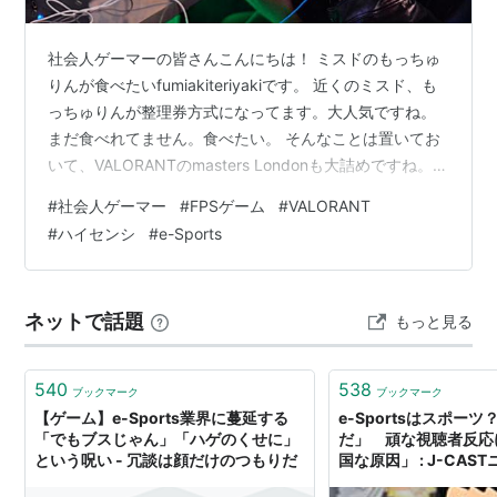
社会人ゲーマーの皆さんこんにちは！ ミスドのもっちゅ
りんが食べたいfumiakiteriyakiです。 近くのミスド、も
っちゅりんが整理券方式になってます。大人気ですね。
まだ食べれてません。食べたい。 そんなことは置いてお
いて、VALORANTのmasters Londonも大詰めですね。
PRXファンの私としてはグランドファイナル進出決まっ
#
社会人ゲーマー
#
FPSゲーム
#
VALORANT
てうれしい限りです。 今回上記にも関連しますが、出場
#
ハイセンシ
#
e-Sports
選手についてハイセンシプレイヤーがどれくらいいるか
まとめてみました。 良ければ参考にしてみてください。
各選手の感度設定の情報は下記のブログの情報を参考に
ネットで話題
もっと見る
させていただきました。 E_Sports_GG様、…
540
538
ブックマーク
ブックマーク
【ゲーム】e-Sports業界に蔓延する
e-Sportsはスポー
「でもブスじゃん」「ハゲのくせに」
だ」 頑な視聴者反応
という呪い - 冗談は顔だけのつもりだ
国な原因」 : J-CAS