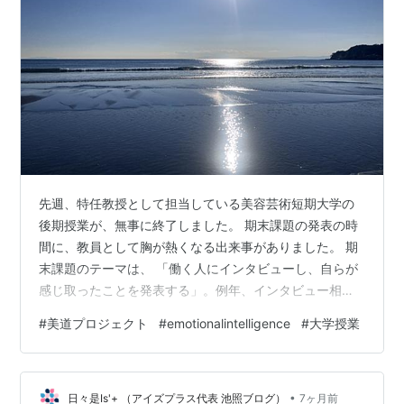
先週、特任教授として担当している美容芸術短期大学の
後期授業が、無事に終了しました。 期末課題の発表の時
間に、教員として胸が熱くなる出来事がありました。 期
末課題のテーマは、 「働く人にインタビューし、自らが
感じ取ったことを発表する」。例年、インタビュー相手
は家族やアルバイト先の上司・先輩、友人が中心です。
#
美道プロジェクト
#
emotionalintelligence
#
大学授業
この授業を担当して5年。今年、数名の学生が選んだ相手
は――この授業の卒業生で、すでに社会で働いている“先
輩”たちでした。 先輩たちは、学生からの問いに丁寧に答
•
えたあと、こんな言葉を残してくれました。 「働いてみ
日々是Is'+ （アイズプラス代表 池照ブログ）
7ヶ月前