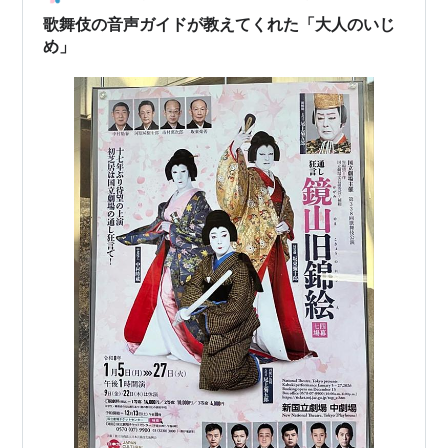
て、あらためてこの授業で学んだことの大切さを痛感し
歌舞伎の音声ガイドが教えてくれた「大人のいじ
ました。 先生によろしく伝えてくだ…
め」