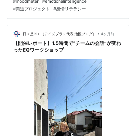
#
moodmeter
#
emotionalintelligence
う感じるか想像できない」――そんな感情の不全が、取
#
美道プロジェクト
#
感情リテラシー
り返しのつかない残虐な結末を招いてしまうという警告
です。 この指摘は、私にとって決して他人事ではありま
せん。 なぜなら私は、現在短期大学の教員として、「美
道プロジェクト」という授業の中で、EQ（感情知性）を
•
日々是Is'+ （アイズプラス代表 池照ブログ）
4ヶ月前
必修科目として教えているからです。おそら…
【開催レポート】1.5時間で“チームの会話”が変わ
ったEQワークショップ