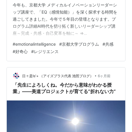
今年も、京都大学 メディカルイノベーションリーダーシ
ップ講座で、「EQ（感情知能）」を深く探求する時間を
過ごしてきました。今年で５年目の登壇となります。プ
ログラム詳細AI時代を切り拓く新しいリーダーシップ講
座～完成・共感・自己変革を軸に～ ⇒
https://www.kumbl.med.kyoto-u.ac.jp/mirai-
#
emotionalintelligence
#
京都大学プログラム
#
共感
jinzai2025/ 今回のEQ講座タイトルは、「未来を切り開く
#
好奇心
#
レジリエンス
EQ講座」。 変化が激しく、正解のないAI時代。参加者の
皆さんには、EQは単なる「人間力」という抽象的な言葉
ではなく、「未来を切り拓くための最強のOS」であると
いうメッセージを込め、ワーク中心の講義を行いま…
•
日々是Is'+ （アイズプラス代表 池照ブログ）
6ヶ月前
「先生によろしくね。今だから意味がわかる授
業」――美道プロジェクトが育てる“折れない力”