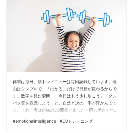
体重は毎日、筋トレメニューは毎回記録しています。理
由はシンプルで、「はかる」だけで行動が変わるからで
す。数字を見た瞬間、「今日はもう少し歩こう」「タン
パク質を意識しよう」と、自然と次の一手が浮かんでく
る。これ、実は組織のEQ開発とまったく同じ構造です。
アイズプラスでは、個人の自己開発を「はかる → わかる
#
emotionalintelligence
#
EQトレーニング
→ うごく → かわる」という4つのステップで進めていま
す。この起点にあるのが「はかる」。計測なくして、変