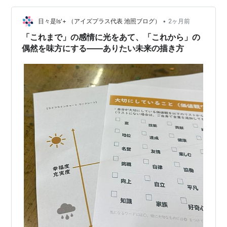
化は生まれません。■数字が語る「EQ投資」の効果 米国
•
Human Capital Institute（HCI）とMulti-Health
日々是Is'+ （アイズプラス代表 池照ブログ）
2ヶ月前
Systems（MHS）が2013年に行った調…
「これまで」の感情に光をあて、「これから」の
偶然を味方にする——ありたい未来の描き方