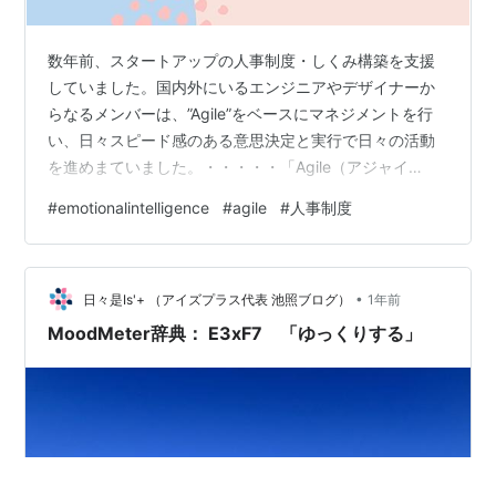
数年前、スタートアップの人事制度・しくみ構築を支援
していました。国内外にいるエンジニアやデザイナーか
らなるメンバーは、”Agile”をベースにマネジメントを行
い、日々スピード感のある意思決定と実行で日々の活動
を進めまていました。・・・・・「Agile（アジャイ
ル）」とは、もともとソフトウェア開発の世界から生ま
#
emotionalintelligence
#
agile
#
人事制度
れた考え方で、「変化に素早く対応しながら、顧客やチ
ームにとって価値ある成果を小刻みに生み出す」ことを
重視するアプローチです。2001年に発表された「アジャ
•
イル宣言（Agile Manifesto）」では、「プロセスやツー
日々是Is'+ （アイズプラス代表 池照ブログ）
1年前
ルよりも“個人と対話”を」「計画よりも“変化への対
MoodMeter辞典： E3xF7 「ゆっくりする」
応”を」大切にするこ…