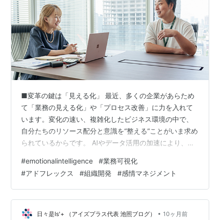
■変革の鍵は「見える化」 最近、多くの企業があらため
て「業務の見える化」や「プロセス改善」に力を入れて
います。変化の速い、複雑化したビジネス環境の中で、
自分たちのリソース配分と意識を“整える”ことがいま求め
られているからです。 AIやデータ活用の加速により、
「誰が」「何を」「どのくらい」実施しているかを把握
#
emotionalintelligence
#
業務可視化
できる仕組みが急速に整ってきました。しかし、それだ
#
アドフレックス
#
組織開発
#
感情マネジメント
けでは“変革”は起きません。 数字やプロセスの背後にあ
る――人の感情と関係性に目を向けること。ここにこ
そ、EQ（感情知性）の力が必要です。私たちアイズプラ
スは、この視点を軸にクライアントと共に日々、探求を
•
日々是Is'+ （アイズプラス代表 池照ブログ）
10ヶ月前