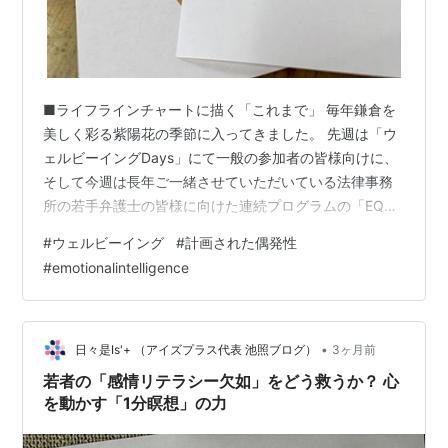
■ライフラインチャートに描く「これまで」 毎年鎌倉を
美しく彩る紫陽花の季節に入ってきました。 先週は「ウ
ェルビーイングDays」にて一般の参加者の皆様向けに、
そして今週は長年ご一緒させていただいている法律事務
所の若手弁護士の皆様に向けた連続プログラムの「EQ×
キャリア」ワークショップの登壇でした 。 対象となる
#
ウェルビーイング
#
計画された偶発性
方々の環境はそれぞれ異なりますが、両方のプログラム
#
emotionalintelligence
で共通して取り入れた大切なワークがあります。これま
での人生を「感情」とともに振り返る「ライフラインチ
ャート」です 。 多くの人は、自分のキャリアを「転職し
た」「昇進した」「ライフイベントがあった」というよ
•
日々是Is'+ （アイズプラス代表 池照ブログ）
3ヶ月前
うに、目に見える“出来事の連続”と…
若者の「感情リテラシー欠如」をどう救うか？ 心
を動かす「1分瞑想」の力