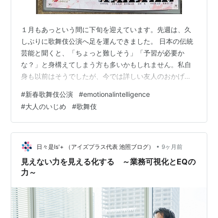
１月もあっという間に下旬を迎えています。先週は、久
しぶりに歌舞伎公演へ足を運んできました。 日本の伝統
芸能と聞くと、「ちょっと難しそう」「予習が必要か
な？」と身構えてしまう方も多いかもしれません。私自
身も以前はそうでしたが、今では詳しい友人のおかげも
あり、年に数回楽しむようになっています。 今回あらた
#
新春歌舞伎公演
#
emotionalintelligence
めて感じたのは、「時代が変わっても、人間の悩みは驚
#
大人のいじめ
#
歌舞伎
くほど変わっていない」ということでした。 今日は、歌
舞伎と現代社会における「大人のいじめ」。一見つなが
らなさそうな、この二つの意外な共通点について書いて
みたいと思います。 ■歌舞伎の音声ガイドから流れてき
•
日々是Is'+ （アイズプラス代表 池照ブログ）
9ヶ月前
た「意外な言葉」 今回、私は音声ガイドを借り…
見えない力を見える化する ～業務可視化とEQの
力～