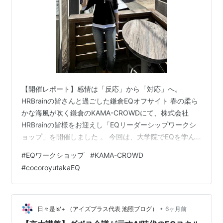
【開催レポート】感情は「反応」から「対応」へ。
HRBrainの皆さんと過ごした鎌倉EQオフサイト 春の柔ら
かな海風が吹く鎌倉のKAMA-CROWDにて、株式会社
HRBrainの皆様をお迎えし「EQリーダーシップワークシ
ョップ」を開催しました 。 今回は、大学院でEQを学ん
だ経験のある方から「EQって何？」という初めてEQに触
#
EQワークショップ
#
KAMA-CROWD
れる方まで、非常に多様なバックグラウンドを持つ現場
#
cocoroyutakaEQ
プロフェッショナルなメンバーが集まりました 。そんな
皆様と、ビジネスにおけるWhat（定義）、Why（必要
性）、そして現場で即実践できるHow（活用法）をギュ
ッと凝縮して駆け抜けた時間。あまりに笑顔にあふれた
•
日々是Is'+ （アイズプラス代表 池照ブログ）
6ヶ月前
熱量を少しだけお…