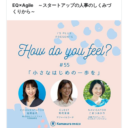
続けています。 今年取り組んだ事例の一…
EQ×Agile ～スタートアップの人事のしくみづ
くりから～