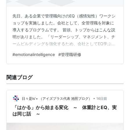
先日、ある企業で管理職向けのEQ（感情知性）ワークシ
ョップを実施しました。会社として、全管理職を対象に
導入するプログラムです。 冒頭、トップからはこんな説
明がありました。 「リーダーシップ、マネジメント、チ
ームビルディングを強化するため、会社としてEQ学ぶこ
とを決めました。まずは管理職の皆さんからです。」と
#
emotionalintelligence
#
管理職研修
ころが開始直後、一人の女性管理職の方がこんな言葉を
発しました。「意味が分からない。感情なんて仕事には
必要ありません。」テーブルのメンバーが会社としての
関連ブログ
理由を説明しても、まったく受け入れようとしません。
■「学ばない」を選ぶこともできる 私が近づくと、彼女
は目をそらして同じことを繰り返しています…
•
日々是Is'+ （アイズプラス代表 池照ブログ）
16日前
「はかる」から始まる変化 ～ 体重計とEQ、実
は同じ話 ～