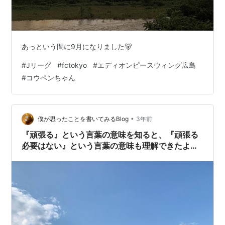
あっという間に9月になりました🐻
#
Jリーグ
#
fctokyo
#
エディオンピースウィング広島
#
コウペンちゃん
•
僕が思ったことを書いてみるBlog
3年前
『頑張る』という言葉の意味を知ると、『頑張る
必要はない』という言葉の意味も理解できたよう
な気がした。