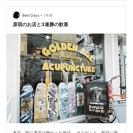
•
Best Days
1年前
原宿のお店と3連勝の歓喜
本日、特に予定は無かった祝日。 そうだ！と、前日に思