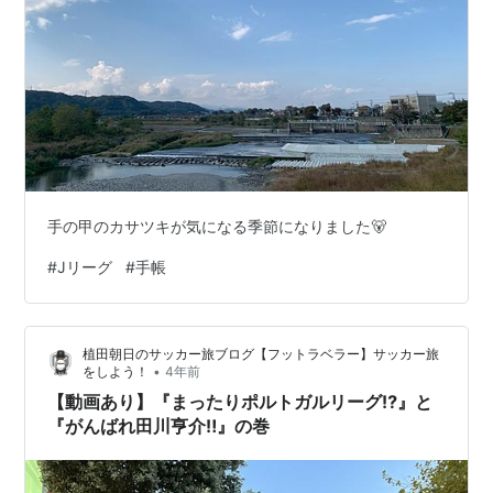
手の甲のカサツキが気になる季節になりました🐻
#
Jリーグ
#
手帳
植田朝日のサッカー旅ブログ【フットラベラー】サッカー旅
•
をしよう！
4年前
【動画あり】『まったりポルトガルリーグ⁉️』と
『がんばれ田川亨介‼️』の巻