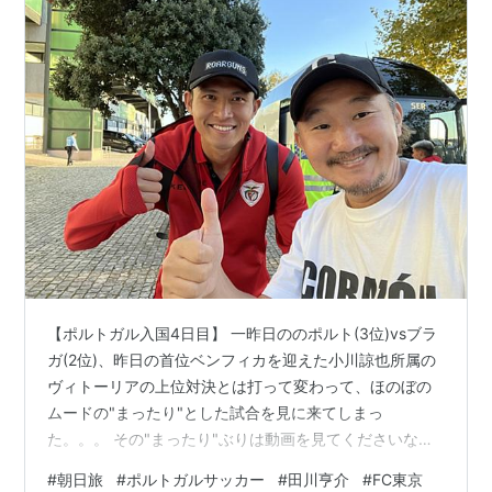
【ポルトガル入国4日目】 一昨日ののポルト(3位)vsブラ
ガ(2位)、昨日の首位ベンフィカを迎えた小川諒也所属の
ヴィトーリアの上位対決とは打って変わって、ほのぼの
ムードの"まったり"とした試合を見に来てしまっ
た。。。 その"まったり"ぶりは動画を見てくださいな！
w ヨーロッパの強豪国の一部の試合とは思えない感じな
#
朝日旅
#
ポルトガルサッカー
#
田川亨介
#
FC東京
んで・・・。苦笑 とは言え、この試合に来たのはオレの