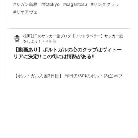
#
サガン鳥栖
#
fctokyo
#
sagantosu
#
サンタクララ
お気に入り田川を応援する為‼️ そして、途中出場の田川
#
リオアヴェ
は一点ビハインドの状況で出場。 FWとしてはアピールチ
ャンスだよね！ しかし・・・・、アンラッキー過ぎ
る。。。😭 今度はギラついた田川を見に行くぞ！w
植田朝日のサッカー旅ブログ【フットラベラー】サッカー旅
◆【動画】田川亨介を応援しに…
•
をしよう！
4年前
【動画あり】ポルトガルの心のクラブはヴィトー
リアに決定‼️ この街には情熱がある‼️