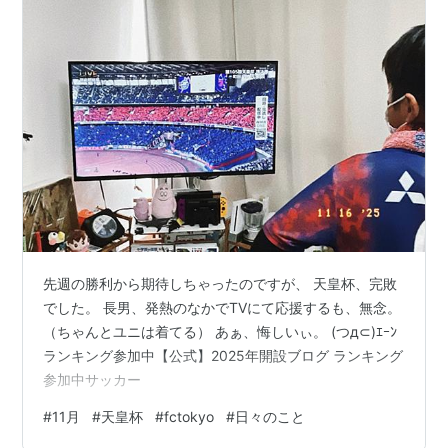
先週の勝利から期待しちゃったのですが、 天皇杯、完敗
でした。 長男、発熱のなかでTVにて応援するも、無念。
（ちゃんとユニは着てる） あぁ、悔しいぃ。 (つд⊂)ｴｰﾝ
ランキング参加中【公式】2025年開設ブログ ランキング
参加中サッカー
#
11月
#
天皇杯
#
fctokyo
#
日々のこと