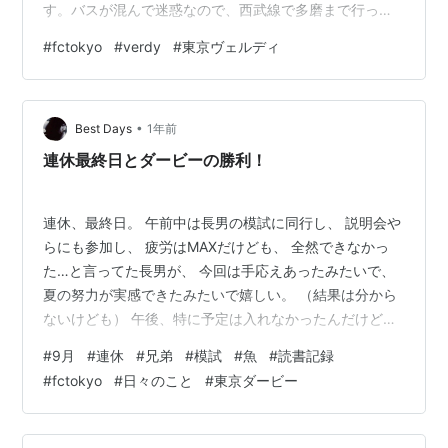
す。バスが混んで迷惑なので、西武線で多磨まで行って
歩けばいいのに なんで図書館いくだけで不快な行為を見
#
fctokyo
#
verdy
#
東京ヴェルディ
ないといけないのか。 たんに緑の数が少ないだけかもし
れませんが、街にあの色の旗が出てるけどホームではな
いから。。。ホームタウンかもしれんけど家ではないの
•
ですよ。 と愚痴は置いておいて長倉 FC東京の長倉のプ
Best Days
1年前
レー。まぁさすがにこれはヤバイな😅賢いのか非紳士的
連休最終日とダービーの勝利！
なのか…#FC東京 #東京ヴェルデ…
連休、最終日。 午前中は長男の模試に同行し、 説明会や
らにも参加し、 疲労はMAXだけども、 全然できなかっ
た…と言ってた長男が、 今回は手応えあったみたいで、
夏の努力が実感できたみたいで嬉しい。 （結果は分から
ないけども） 午後、特に予定は入れなかったんだけど、
次男の「魚捕まえたい！」熱が収まらず、 ずっと近所の
#
9月
#
連休
#
兄弟
#
模試
#
魚
#
読書記録
小川がある緑道を、 行ったり来たりしていた。 小さい魚
#
fctokyo
#
日々のこと
#
東京ダービー
とか、ザリガニの赤ちゃんとか。 捕まえて、観察して、
逃がして、 を、数時間ずっと熱中してた。 曇り空で、そ
んなに暑くなかったので、 私は移動しながらも、ベンチ