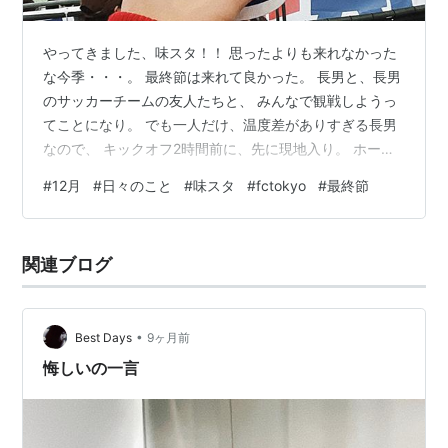
やってきました、味スタ！！ 思ったよりも来れなかった
な今季・・・。 最終節は来れて良かった。 長男と、長男
のサッカーチームの友人たちと、 みんなで観戦しようっ
てことになり。 でも一人だけ、温度差がありすぎる長男
なので、 キックオフ2時間前に、先に現地入り。 ホーム1
階自由席は、ほぼ満席。 それでも長男は執念で1席見つ
#
12月
#
日々のこと
#
味スタ
#
fctokyo
#
最終節
け、そこで観ると言うので、 私は2階席に陣取って、あ
とから合流のみんなを待つ。 頼むよ、チバ！！！ 味スタ
で、チバの歌声を聴くと、まだ泣ける。 ゲーム自体
関連ブログ
は・・・アレだったんですけども。 うーん！！！！って
感じでしたけども！！ 友人たちと（私はママ友と）一緒
に観戦して、 帰りにワイ…
•
Best Days
9ヶ月前
悔しいの一言