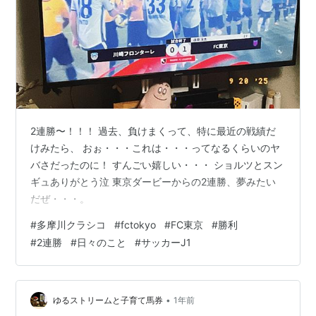
2連勝〜！！！ 過去、負けまくって、特に最近の戦績だ
けみたら、 おぉ・・・これは・・・ってなるくらいのヤ
バさだったのに！ すんごい嬉しい・・・ ショルツとスン
ギュありがとう泣 東京ダービーからの2連勝、夢みたい
だぜ・・・。
#
多摩川クラシコ
#
fctokyo
#
FC東京
#
勝利
#
2連勝
#
日々のこと
#
サッカーJ1
•
ゆるストリームと子育て馬券
1年前