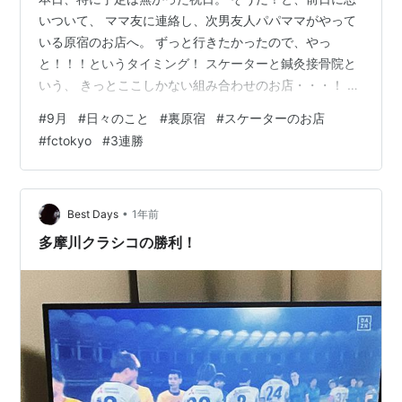
いついて、 ママ友に連絡し、次男友人パパママがやって
いる原宿のお店へ。 ずっと行きたかったので、やっ
と！！！というタイミング！ スケーターと鍼灸接骨院と
いう、 きっとここしかない組み合わせのお店・・・！ パ
パママとお話しつつ、子どもたちはお店で自由に過ごさ
#
9月
#
日々のこと
#
裏原宿
#
スケーターのお店
せてもらい、 なんて居心地の良いお店なんだ・・・（そ
#
fctokyo
#
3連勝
してカッコイイ） 途中で、近くの公園に行って（前も来
たことある都会のオアシス） どじょうを見つけたけど、
捕まえられず悔しい次男。 そしてまたお店に戻って、本
日の施術のお客さんが、 舞台もやってた振付師の方で、
•
Best Days
1年前
きっと共通点あるはず！と、 紹介…
多摩川クラシコの勝利！