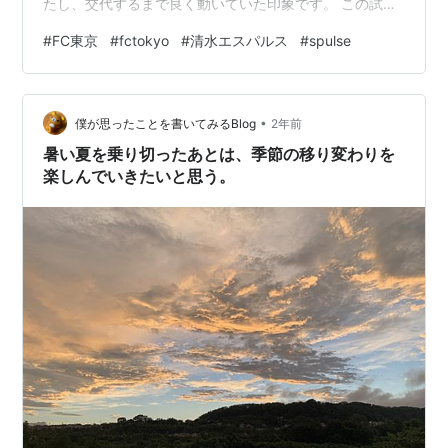
たし、交代するまで良く動いていた印象です。 この試合
に限って言えば、攻守のバランスが良かったように感じ
#
FC東京
#
fctokyo
#
清水エスパルス
#
spulse
ました。 FC東京さんは途中までは良いんだけど・・・っ
て感じでした。 途中交代で木村選手が出てきたので注目
しながら見てましたが、代わった直後に失点しちゃって
•
残念、攻撃陣も最後までゴールネットを揺らせませんで
僕が思ったことを書いてみるBlog
2年前
した。 後、15歳の北原選手が気になりました。選手紹介
暑い夏を乗り切ったあとは、季節の移り変わりを
時に写真が出なかった…
楽しんでいきたいと思う。