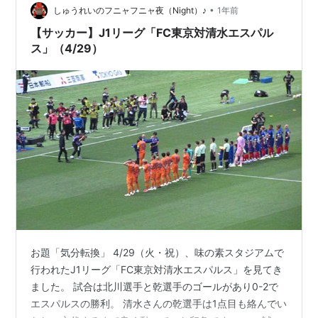
で読書。 一冊読み切ってしまった。 最後の章は、ずっと
•
しゅうれいのフニャフニャ夜（Night）♪
1年前
ダラダラ泣きな…
【サッカー】J1リーグ「FC東京対清水エスパル
ス」（4/29）
お題「気分転換」 4/29（火・祝）、味の素スタジアムで
行われたJ1リーグ「FC東京対清水エスパルス」を見てき
ました。 試合は北川選手と乾選手のゴールがあり0-2で
エスパルスの勝利。 清水さんの乾選手は1点目も絡んでい