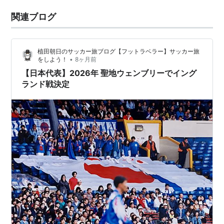
関連ブログ
植田朝日のサッカー旅ブログ【フットラベラー】サッカー旅
•
をしよう！
8ヶ月前
【日本代表】2026年 聖地ウェンブリーでイング
ランド戦決定