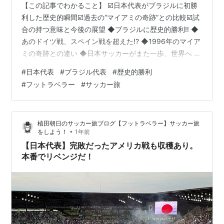
【この記事でわかること】 ☑️日本代表がブラジルに初勝
利した歴史的瞬間☑️過去の“マイアミの奇跡”との比較☑️試
合の持つ意味と今後の展望 ◆ブラジルに歴史的勝利‼️ ◆
あのドイツ戦、スペイン戦を超えた!? ◆1996年のマイア
ミの奇跡との違い ◆日本サッカーがまた一歩、世界へ ◆
日本代表関連 ◆ブラジルに歴史的勝利‼️ いや〜、素直に
#
日本代表
#
ブラジル代表
#
歴史的勝利
嬉しかった‼️🔥 テストマッチだろうが、親善試合だろう
#
フットラベラー
#
サッカー旅
が、 「ブラジルからの初勝利」っていうこの事実が何よ
りも嬉しい🇧🇷💥 ◆あのドイツ戦、スペイン戦を超え
た!? 感覚的には、あのW杯でドイツ・スペインを撃破し
植田朝日のサッカー旅ブログ【フットラベラー】サッカー旅
た時のような高揚感。 いや、それ以上に“重み”を感じ
•
をしよう！
1年前
た…
【日本代表】完敗だったアメリカ戦も収穫あり。
本番でリベンジだ！