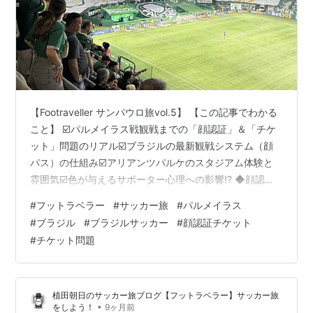
【Footraveller サンパウロ旅vol.5】 【この記事でわかる
こと】 ☑️パルメイラス戦観戦までの「顔認証」＆「チケ
ット」問題のリアル☑️ブラジルの最新観戦システム（顔
パス）の仕組み☑️アリアンツパルケのスタジアム体験と
雰囲気☑️色が与えるサポーター心理への影響⁉️ ◆顔認証
システムをクリアせよ！(パルメイラス編) ◆顔だけが入
#
フットラベラー
#
サッカー旅
#
パルメイラス
場券！？ ◆最先端からのアナログ ◆アリアンツパルケ
#
ブラジル
#
ブラジルサッカー
#
顔認証チケット
◆“好き”と“ノれない”の間で ◆次回予告 ◆ブラジル関連
#
チケット問題
◆顔認証システムをクリアせよ！(パルメイラス編) パル
メイラス vs フルミネンセを観戦するため、またもや顔認
証登録のためにクラブオフィスへ突撃！…
植田朝日のサッカー旅ブログ【フットラベラー】サッカー旅
•
をしよう！
9ヶ月前