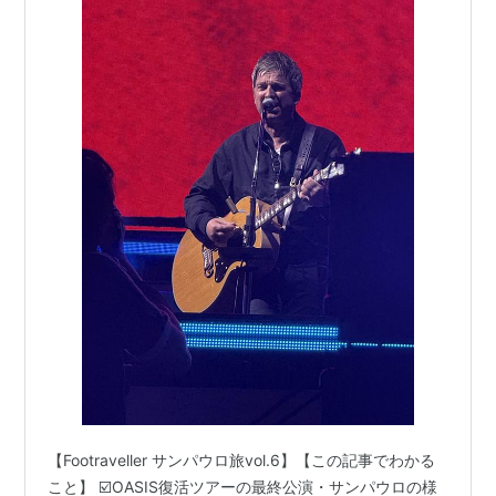
【Footraveller サンパウロ旅vol.6】【この記事でわかる
こと】 ☑️OASIS復活ツアーの最終公演・サンパウロの様