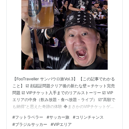
【FooTraveller サンパウロ旅Vol.3】 【この記事でわかる
こと】 ☑️ 顔認証問題クリア後の新たな壁＝チケット完売
問題 ☑️ VIPチケット入手までのリアルストーリー ☑️ VIP
エリアの中身（飲み放題・食べ放題・ライブ） ☑️“高額で
も納得”と思えた奇跡の体験 ◆まさかのVIPチケットゲッ
ト！ ◆VIPエリアの中身がヤバすぎた件 ◆ブラジル関連
#
フットラベラー
#
サッカー旅
#
コリンチャンス
記事 ◆まさかのVIPチケットゲット！ 顔認証問題を突破
#
ブラジルサッカー
#
VIPエリア
してホッとしたのも束の間。 次に待っていたのは…まさ