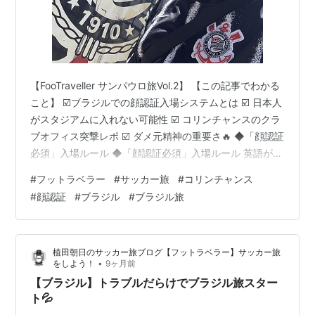
【FooTraveller サンパウロ旅Vol.2】 【この記事でわかる
こと】 ☑️ブラジルでの顔認証入場システムとは ☑️ 日本人
がスタジアムに入れない可能性 ☑️ コリンチャンスのクラ
ブオフィス突撃レポ ☑️ ダメ元精神の重要さ🔥 ◆「顔認証
必須」入場ルール ◆「顔認証必須」入場ルール 英語がは
ほぼ通じない状況なので、Google翻訳先生が大活躍🧑‍🏫
#
フットラベラー
#
サッカー旅
#
コリンチャンス
◆さらなる敵 チケット完売 ◆ブラジル関連記事 ◆「顔
#
顔認証
#
ブラジル
#
ブラジル旅
認証必須」入場ルール 7月から施行されたブラジルの
「顔認証必須」入場ルール。 その影響で、日本から観戦
するには事前登録が必要だったが… 日本の電話番号や住
植田朝日のサッカー旅ブログ【フットラベラー】サッカー旅
所では登録不可という大問題が発生…
•
をしよう！
9ヶ月前
【ブラジル】トラブルだらけでブラジル旅スター
ト💦