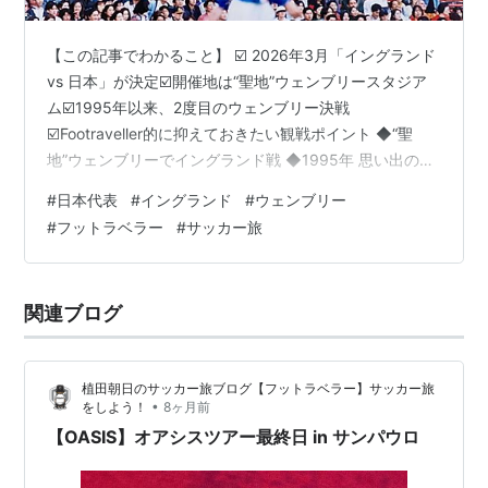
【この記事でわかること】 ☑️ 2026年3月「イングランド
vs 日本」が決定☑️開催地は“聖地”ウェンブリースタジア
ム☑️1995年以来、2度目のウェンブリー決戦
☑️Footraveller的に抑えておきたい観戦ポイント ◆“聖
地”ウェンブリーでイングランド戦 ◆1995年 思い出のア
ンブロカップ ◆2026年 勝ちに行きます‼️ ◆まとめ この
#
日本代表
#
イングランド
#
ウェンブリー
試合は「現地で観る価値がある」 ◆次回予告 ◆“聖地”ウ
#
フットラベラー
#
サッカー旅
ェンブリーでイングランド戦 2026年3月、ウワサ通り、
イングランド代表 vs 日本代表が決定🔥 その舞台は… 言
わずと知れた、フットボールの“聖地”ウェンブリーだ。
関連ブログ
◆1995年 思い出のア…
植田朝日のサッカー旅ブログ【フットラベラー】サッカー旅
•
をしよう！
8ヶ月前
【OASIS】オアシスツアー最終日 in サンパウロ