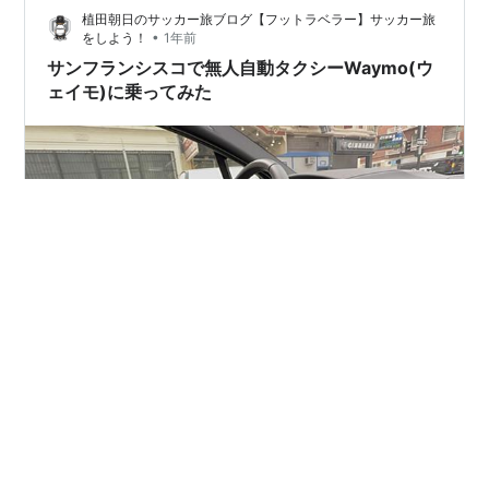
植田朝日のサッカー旅ブログ【フットラベラー】サッカー旅
スでアメリカ代表と対戦。…
•
をしよう！
1年前
サンフランシスコで無人自動タクシーWaymo(ウ
ェイモ)に乗ってみた
【FooTraveller アメリカ旅2025 番外編】 【この記事で
わかること】 ◼️サンフランシスコで体感した自動運転タ
クシー『Waymo 』搭乗記◼️乗車手順やアプリの操作感◼️
乗ってみてわかった怖さや気づき ◆ サンフランシスコで