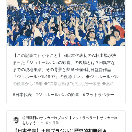
【この記事でわかること】 ☑️日本代表初のW杯出場が決
まった「ジョホールバルの歓喜」の現場とは？☑️異常な
までの現地集結、その背景と熱量☑️植田朝日監督作品
『ジョホールバル1997』の視聴リンク ◆ジョホールバル
の歓喜から28年 ◆“異常な動き”が生んだ一体感 ◆あの日
があったから、いまがある ◆ジョホールバル1997(植田
#
日本代表
#
ジョホールバルの歓喜
#
フットラベラー
朝日監督作品) ◆日本代表関連 ◆ジョホールバルの歓喜
から28年 1997年11月16日。 日本サッカーにとって“忘れ
られない日”が、また今年もやってきた。 W杯初出場を勝
植田朝日のサッカー旅ブログ【フットラベラー】サッカー旅
ち取ったあの試合── そう、「ジョホールバルの歓喜」
•
をしよう！
10ヶ月前
だ。 舞台はマレーシア・ジョホールバル。 キャパ約…
【日本代表】王国ブラジルに歴史的初勝利🔥