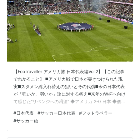
【FooTraveller アメリカ旅 日本代表編Vol.2】【この記事
でわかること】 ◼️アメリカ戦で日本が突きつけられた現
実◼️スタメン総入れ替えの狙いとその代償◼️今の日本代表
が「強いか、弱いか」論に対する答え◼️来年のW杯へ向け
て感じた“リベンジへの渇望” ◆アメリカ 2-0 日本 ◆個々
は通用もチームとしては未完成 ◆森保監督の狙いと“うま
#
日本代表
#
サッカー日本代表
#
フットラベラー
くいかない価値” ◆そして、ノーゴール3連戦 ◆勝てない
#
サッカー旅
けど負けるわけでもない ◆ベスト8の壁 ◆“リベンジの
旅”は始まっている ◆日本代表関連記事 ◆アメリカ 2-0
日本 9月9日、日本代表はアメリカ・オハイオ州コロンバ