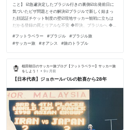
こと】 ☑️急遽決定したブラジル行きの裏側☑️出発前日に
気づいたビザ問題とその解決☑️ブラジルで新しく始まっ
た顔認証チケット制度の壁☑️現地サッカー観戦に立ちは
だかる登録の罠とリアルな不安 ◆即決、ブラジルへ ◆出
発前日の“気づき” ◆「顔認証なしではチケットが買えな
#
フットラベラー
#
ブラジル
#
ブラジル旅
い」 ◆CPF（ブラジルID番号）問題で大ハマり ◆今、や
#
サッカー旅
#
オアシス
#
旅のトラブル
るべきこと ◆ブラジル関連記事 ◆即決、ブラジルへ 日
曜、FC東京が天皇杯セミファイナルで敗れ、決勝進出が
なくなった。。。 一応、FC東京がファイナルに進む可能
植田朝日のサッカー旅ブログ【フットラベラー】サッカー旅
性を信じて開けていたスケジュールが空いてし…
•
をしよう！
9ヶ月前
【日本代表】ジョホールバルの歓喜から28年