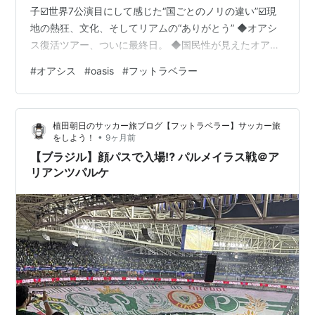
子☑️世界7公演目にして感じた“国ごとのノリの違い”☑️現
地の熱狂、文化、そしてリアムの“ありがとう” ◆オアシ
ス復活ツアー、ついに最終日。 ◆国民性が見えたオアシ
ス復活ツアー ◆リアムが「ありがとう」連発 ◆オアシス
#
オアシス
#
oasis
#
フットラベラー
旅はやめられない！ ◆次回予告 ◆オアシス関連 ◆オア
シス復活ツアー、ついに最終日。 サンパウロ公演を見て
きたぜ！ 朝10時、開門6時間前から並んで…ノエルの真
植田朝日のサッカー旅ブログ【フットラベラー】サッカー旅
正面の3列目ゲット。🎯 老体に鞭打った甲斐があった
•
をしよう！
9ヶ月前
ね。 地球の裏側まで来たんだから妥協する方が…
【ブラジル】顔パスで入場⁉︎ パルメイラス戦＠ア
リアンツパルケ