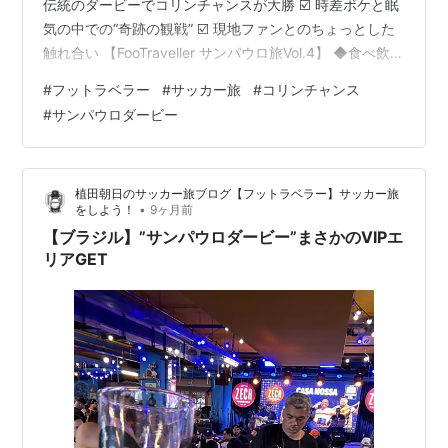
伝統のダービーでコリンチャンスが大勝 ☑️ 時差ボケと眠
気の中での“奇跡の観戦” ☑️ 現地ファンとのちょっとした
触れ合い 【FooTraveller サンパウロ旅Vol.4】 ◆食べ飲み
放題エリアでの“至福のダービー”観戦 ◆コリンチャンス
#
フットラベラー
#
サッカー旅
#
コリンチャンス
ファンしかいないダービー ◆“時差ボケ”という名の刺客
#
サンパウロダービー
◆今日の経験は一生モノ⁉️ ◆ブラジル関連記事
============================ 🗓️2025年11月20
日（木）⚽️ ブラジレイロ🏟 コリン…
植田朝日のサッカー旅ブログ【フットラベラー】サッカー旅
•
をしよう！
9ヶ月前
【ブラジル】”サンパウロダービー”まさかのVIPエ
リアGET