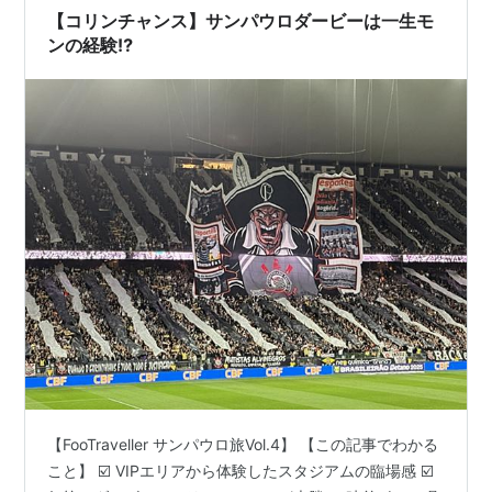
【コリンチャンス】サンパウロダービーは一生モ
ンの経験⁉️
【FooTraveller サンパウロ旅Vol.4】 【この記事でわかる
こと】 ☑️ VIPエリアから体験したスタジアムの臨場感 ☑️