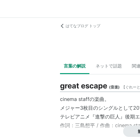
はてなブログ トップ
言葉の解説
ネットで話題
関
great escape
(
音楽
)
【
ぐれー
cinema staff
の楽曲。
メジャー3枚目のシングルとして20
テレビアニメ『進撃の巨人』後期エ
作詞：
三島想平
/ 作曲：cinema st