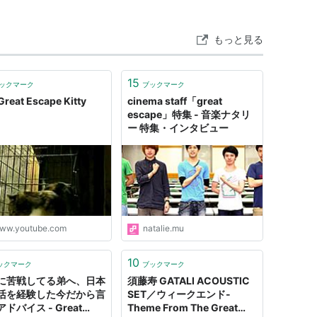
もっと見る
 Final @2013.07.11 渋谷CLUB QUATTRO
15
ックマーク
ブックマーク
Great Escape Kitty
cinema staff「great
escape」特集 - 音楽ナタリ
ー 特集・インタビュー
scape
ww.youtube.com
natalie.mu
ト:
cinema staff
ーカー:
ポニーキャニオン
13/08/21
10
ックマーク
ブックマーク
CD
に苦戦してる弟へ、日本
須藤寿 GATALI ACOUSTIC
含むブログ (11件) を見る
活を経験した今だから言
SET／ウィークエンド-
ドバイス - Great
Theme From The Great