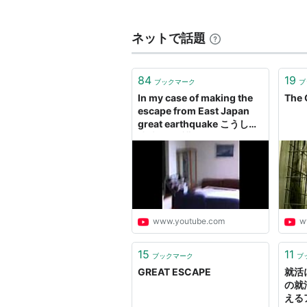
収録曲
great escape
ネットで話題
cinema staff【僕たちの秘法】tour
望郷
84
19
ブックマーク
ブ
世紀の発見
In my case of making the
The 
into the green
escape from East Japan
great earthquake こうして
革命の翌日
津波から避難
西南西の虹
溶けない氷
great e
www.youtube.com
w
アーティス
出版社/メ
発売日:
20
15
11
ブックマーク
ブ
メディア:
GREAT ESCAPE
就活
この商品を
の就
えるア