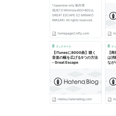
Esca
*Japanese only 動作環
境/IE7.0:WinVista:600*800△
リスト::曲タイトル
GREAT ESCAPE (C) MINAKO
IWASAKI. All rights reserved.
homepage2.nifty.com
r
8
8
ブックマーク
ブ
【iTunesに8000曲】聴く
【商
音楽の幅を広げる5つの方法
は消
- Great Escape
なが
すぎる 
ridatsu.hatenablog.com
r