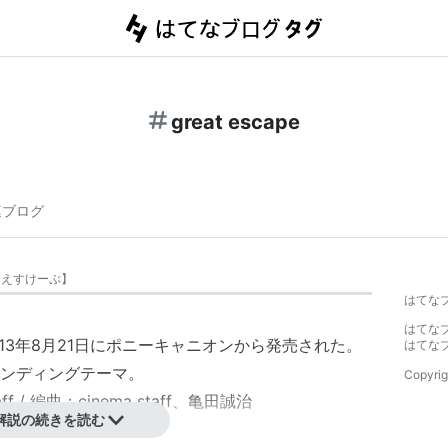
great escape
連ブログ
とえすけーぷ
】
はてな
はてな
13年8月21日にポニーキャニオンから発売された。
はてな
ンディングテーマ。
Copyrig
aff / 編曲：cinema staff、亀田誠治
解説の続きを読む