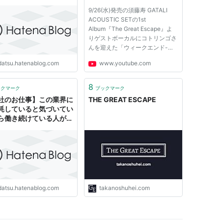
pe
Escape
9/26(水)発売の須藤寿 GATALI
ACOUSTIC SETの1st
Album『The Great Escape』よ
りゲストボーカルにコトリンゴさ
んを迎えた「ウィークエンド-
Theme From The Great
idatsu.hatenablog.com
www.youtube.com
Escape-」のミュージックビデオ
です！！！ ＜須藤寿 GATALI
ACOUSTIC SET＞ 須藤寿 長岡亮
8
ックマーク
ブックマーク
介(Gt) gomes(Key) 髭のボーカル
社のお仕事】この業界に
THE GREAT ESCAPE
須藤寿によるソロプロジェクト。
耗していると気づいてい
2...
ら働き続けている人が多
- Great Escape
idatsu.hatenablog.com
takanoshuhei.com