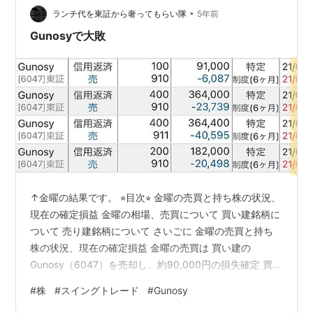
•
ランチ代を東証から奢ってもらい隊
5年前
Gunosyで大敗
↑金曜の結果です。 ⭐︎目次⭐︎ 金曜の売買と持ち株の状況、
現在の確定損益 金曜の相場、売買について 買い建銘柄に
ついて 売り建銘柄について さいごに 金曜の売買と持ち
株の状況、現在の確定損益 金曜の売買は 買い建の
Gunosy（6047）を売却し、約90,000円の損失確定 買い
建の銘柄Iを買い増し 買い建の協和キリン（4151）を買
#
株
#
スイングトレード
#
Gunosy
い増しです。 持ち株の状況以下の通りです。 ＜買い建＞