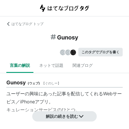
はてなブログ トップ
Gunosy
このタグでブログを書く
言葉の解説
ネットで話題
関連ブログ
Gunosy
(
ウェブ
)
【
ぐのしー
】
ユーザーの興味にあった記事を配信してくれるWebサー
ビス／iPhoneアプリ。
キュレーション
サービスのひとつ。
解説の続きを読む
概要