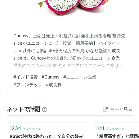
Gunosy、上期は売上・利益共に計画を上回る着地 投資先
sliceがユニコーンに 【「投資」箇所要約】 ハイライト
slice以外にも累計40億円程度の出資 かなり堅調な成長
sliceは、Gunosy社の投資先で初めてのユニコーン企業
関連記事
世界のユニコーン企業状況 全世界にユニコーン企業は約
830社（19年491社、17年269社） フィンテック領域が
http://saiut.com/webservice/gunosy/
#
インド投資
#
Gunosy
#
ユニコーン企業
一番多くて全体の19パーセントほど（162社） 2位はIT領
情報の新しい流れをつくりたい–東大のエンジニア集
#
フィンテック
#
成長株
域（139社）で、3位は商取引領域（88社） フィンテッ
団が立ち上げた次世代マガジンサービスGunosy
ク領域ユニコーン企業は、上場時の時価総額でさらに巨
あなたの興味に合った最新情報を毎日届けてくれる
大になる傾向 Nubankは約5.7兆円（ニューヨーク証券取
ネットで話題
サービス｢Gunosy｣ | ライフハッカー［日本版］
もっと見る
引所）、Affirm…
「精度高すぎ」と話題のニュースキュレーション
『Gunosy』は、どんな設計思想で作られているの
1234
1141
ブックマーク
ブックマーク
か？ - エンジニアtype | 転職type
RSSの時代は終わった！？自分の好み
「精度高すぎ」と話題