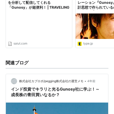
を分析して配信してくれる
レーション『Gunos
「Gunosy」が超便利！ | TRAVELING
計思想で作られているの
ニアtype | 転職type
saiut.com
type.jp
関連ブログ
•
株式会社カブロボ/pegging株式会社の運営メモ
4年前
インド投資でキラリと光るGunosy社に学ぶ！～
成長株の青田買いなるか？