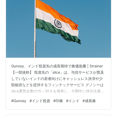
Gunosy、インド投資先の成長期待で株価急騰 | Strainer
【一部抜粋】 投資先の「slice」は、与信サービスが普及
していないインドの若者向けにキャッシュレス決済や少
額融資などを提供するフィンテックサービス グノシーは
slice運営企業の15～20％を保有し、今期中に持分法適用
が始まる見通し。 引用：2022年5月期第3四半期決算説
#
Gunosy
#
インド投資
#
印株
#
インド
#
成長株
明資料 アーリー faircent Faircent: Peer to Peer Lending
India | P2P Loan | P2P Lending India WIZKLUB
WizKlub - An Innovation Platform …