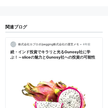
TwitterやFacebookで言及していることや、はてなブッ
クマークにブックマークしている記事等からユーザーの
興味を解析し、決められた時間にユーザーの興味に合っ
た記事が配信される。
関連ブログ
2014年3月14日、KDDIがGunosyへ資本参加し、業務
提携を行った事が発表された。
•
株式会社カブロボ/pegging株式会社の運営メモ
4年前
特徴
続・インド投資でキラリと光るGunosy社に学
ぶ！～sliceの魅力とGunosy社への投資の可能性
Twitter、Facebook、はてなアカウントで簡単に登
録ができる
配信時間やメール配信の有無は指定可能
公式サイト