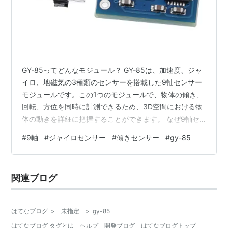
GY-85ってどんなモジュール？ GY-85は、加速度、ジャ
イロ、地磁気の3種類のセンサーを搭載した9軸センサー
モジュールです。この1つのモジュールで、物体の傾き、
回転、方位を同時に計測できるため、3D空間における物
体の動きを詳細に把握することができます。 なぜ9軸セ
ンサーが必要なの？ 3D空間での動きの把握: 加速度セン
#
9軸
#
ジャイロセンサー
#
傾きセンサー
#
gy-85
サーだけでは傾きしか分からず、ジャイロセンサーだけ
では回転速度しか分かりません。地磁気センサーを加え
ることで、方位も分かり、3D空間における物体の姿勢を
関連ブログ
正確に把握できます。 精度の向上: 複数のセンサーのデ
ータを組み合わせることで、それぞれのセンサーの弱点
を補い、より正確な計…
はてなブログ
>
未指定
>
gy-85
はてなブログ タグとは
ヘルプ
開発ブログ
はてなブログトップ