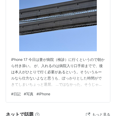
iPhone 5s
iPhone 5c
iPhone 6
iPhone 6 Plus
iPhone SE
iPhone 7
iPhone 7 Plus
iPhone 8
iPhone 17 今日は妻が病院（検診）に行くというので朝か
iPhone 8 Plus
ら付き添い。 が、入れるのは病院入り口手前までで、後
iPhone X
は本人がひとりで行く必要があるという。そういうルー
ルなら仕方ないよなと思うも、ぽっかりとした時間がで
iPhone XR
きてしまいちょっと退屈。 …ではなかった。そうじゃな
iPhone Xs
かった。空いた時間を使って梅田のヨドバシまで行かな
iPhone Xs Max
#
日記
#
写真
#
iPhone
ければならないんだった。妻がスマホを新調したのだが
ケースが無く、それを夕べのうちにヨドバシに注文して
歴史
いたんだった。朝から受取窓口が開いているのが助か
ネットで話題
もっと見る
る。郵送とか荷物配達でお願いしたらいつ来るか分から