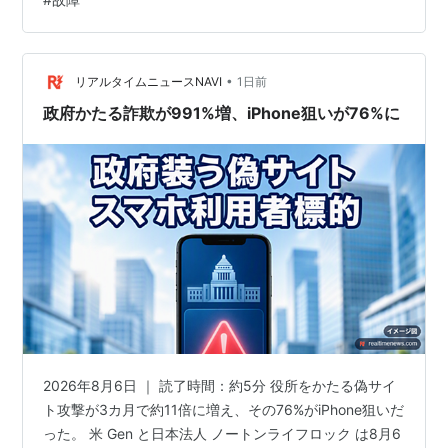
一度押し：再生と停止／二度押し：次の曲／
クを押し当てていた頃のこと まとめ：分かれ目は冷たさ
三度押し：曲の先頭（もしくは前の曲）
ではなく速さ どうも、となりです。 この夏、iPhoneの画
面が急に暗くなって、赤い温度計のマークが出た人もい
サイドの音量キー
ると思います…
•
リアルタイムニュースNAVI
1日前
通話や着信音、iPod機能の音量にも使えます
政府かたる詐欺が991%増、iPhone狙いが76%に
スクリーンショット
ホームボタン＋スリープボタン
通話中にもiPhoneの機能は使用できる
通話中にホームボタンを押せば普通に他の機
能も使える
Webの画像やメールの添付画像を保存
画像を長押し
大文字や数字を簡単に入力
大文字は[↑]キーを押したまま、入力する文
字までずらす
数字は[123]キーで
2026年8月6日 ｜ 読了時間：約5分 役所をかたる偽サイ
ト攻撃が3カ月で約11倍に増え、その76%がiPhone狙いだ
caps lock(大文字固定)
った。 米 Gen と日本法人 ノートンライフロック は8月6
[↑]キーを２度押し。(環境設定でONにして