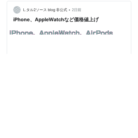
ィスプレ
ーン マルチタッチディスプレイ、解像度:163ppi
イ
•
L.タル2ソース blog 非公式
2日前
カメラ機
有効画素数：200万
iPhone、AppleWatchなど価格値上げ
能
センサー
加速度センサー、近接センサー、環境光センサー
内蔵メモ
4GB、8GB、16GB
リー
通信機能
Wi-Fi（802.11b/g）、EDGE、Bluetooth 2.0+EDR
対応変調
GSM 4バンド(850、900、1800、1900MHz)
方式
対応フォーマット
今年7/18から、iPhoneシリーズ(廉価も含む)、
音楽
AppleWatchなど価格が10%ほど値上げされました。6月
AAC(16〜320Kbps)、保護されたAAC(
iTunes Store
か
下旬、MacやiPadなど先行して値上され、さらに、
ら、M4A、M4B、M4P)、MP3(32〜320Kbps)、
iPhoneシリーズ、AppleWatchなども価格が値上げが実施
MP3 VBR、Audible(フォーマット2、3，4)、AIFF、
されました。 iPhone17e 99,800円→107,800円