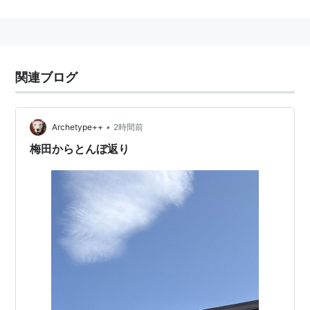
スの
iOS 12
。
概略
シリーズを通した主な機能は、全面タッチパネルのフル
関連ブログ
カラー液晶を備え、さらに「
iPod
」としての音楽・動画
再生、インターネット環境、様々なアプリケーションを
•
Archetype++
2時間前
備えた統合スマートフォン。現在の日本での対応キャリ
梅田からとんぼ返り
アは、
ソフトバンクモバイル
、
au
、
NTT docomo
。
各モデルの詳細な説明は各キーワード内を参照。
iPhone
iPhone 3G
iPhone 3GS
iPhone 4
iPhone 4S
iPhone 5