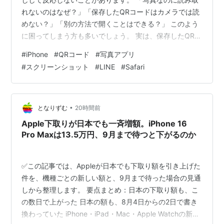
9月10日、
iPhone 5s
、
iPhone 5c
を発表。
れないのはなぜ？」「保存したQRコードはカメラでは読
9月20日、
iPhone 5s
、
iPhone 5c
を発売。
めない？」「別の方法で開くことはできる？」 このよう
に困ってしまう方も多いでしょう。 実は、保存したQRコ
2014年
ードが反応しない原因は、iPhoneの故障ではなく画像の
#
iPhone
#
QRコード
#
写真アプリ
状態や設定にあるケースがほとんどです。 この記事で
9月10日、
iPhone 6
、
iPhone 6 Plus
を発表。
#
スクリーンショット
#
LINE
#
Safari
は、写真に保存したQRコードが読み取れない理由を整理
9月19日、
iPhone 6
、
iPhone 6 Plus
を発売。
しながら、長押しできない場合の対処法や別の読み取り
方法までわかりやすく解説します。 この記事でわかるこ
2016年
と 保存したQRコードが反応しない理由 写真アプリでQR
•
となりずむ
20時間前
コードを開くポイ…
9月16日
、
iPhone 7
、
iPhone 7 Plus
を発売。
Apple下取りが日本でも一斉増額。iPhone 16
Pro Maxは13.5万円、9月まで待つと下がるのか
2017年
9月12日
、
iPhone 8
、
iPhone 8 Plus
、
iPhone X
を発
✅この記事では、Appleが日本でも下取り額を引き上げた
表
件を、機種ごとの新しい額と、9月まで待った場合の見通
しから整理します。 要点まとめ：日本の下取り額も、こ
9月22日
、
iPhone 8
、
iPhone 8 Plus
を発売
の数日で上がった 日本の額も、8月4日からの2日で書き
11月3日
、
iPhone X
を発売
換わっていた iPhone・iPad・Mac・Apple Watchの新し