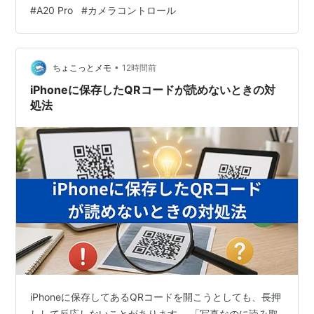
6月26日、日本でiPhone 3GSを発売。
#
A20 Pro
#
カメラコントロール
と：数えるまで、ぼくも気づいていなかった まとめ：機
2010年
能表はもう変わらない、変わるのは値段 どうも、となり
です。 「iPhone 18 Proの新機能12個…
6月8日、WWDC 2010でiPhone 3GSの後継機種、
•
ちょこっとメモ
12時間前
iPhone 4を発表。
iPhoneに保存したQRコードが読めないときの対
6月24日、
iPhone 4
発売。
処法
2011年
10月4日、
iPhone 4S
を発表。
10月14日、
iPhone 4S
発売。
2012年
9月12日、
iPhone 5
を発表。
9月21日、
iPhone 5
を発売。
2013年
iPhoneに保存してあるQRコードを開こうとしても、長押
しして反応しないことがあります。 「写真なのに読み取