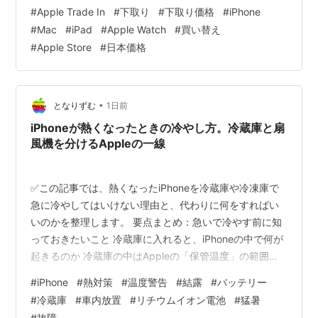
い下取り額 この額はいつまで続くのか 日本で下取りに出
2018年
#
Apple Trade In
#
下取り
#
下取り価格
#
iPhone
すときに、先に知っておきたいこと 海外の反応：上がっ
#
Mac
#
iPad
#
Apple Watch
#
買い替え
9月13日
、
iPhone Xs
、
iPhone Xs Max
、
iPhone XR
たこと自体が珍しい ひとこと：中古が高いということは
#
Apple Store
#
日本価格
を発表
まとめ：9月まで1か月、今の額を控えておく どうも、と
なりです。 Appleが下取り額を上げた、という話が今
9月21日
、
iPhone Xs
と
iPhone Xs Max
を発売
日、海外から入ってきました。ドル建ての表が更…
10月26日
、
iPhone XR
を発売
•
となりずむ
1日前
Tips
iPhoneが熱くなったときの冷やし方。冷蔵庫と扇
風機を分けるAppleの一線
覚えておきたいショートカット & 機能
✅この記事では、熱くなったiPhoneを冷蔵庫や冷凍庫で
急に冷やしてはいけない理由と、代わりに何をすればい
ホームボタン２度押し
いのかを整理します。 要点まとめ：急いで冷やす前に知
iPod操作パネル起動（環境設定で動作変更
っておきたいこと 冷蔵庫に入れると、iPhoneの中で何が
可）
起きるのか 冷蔵庫の中はAppleの「保管温度」の範囲
ホーム画面でホームボタンを押す
内。それでも避ける理由 日本の車内は、何度まで上がる
#
iPhone
#
熱対策
#
温度警告
#
結露
#
バッテリー
1ページ目へジャンプ
のか 温度の警告が出たら、実際にどうするか 海外の反
#
冷蔵庫
#
車内放置
#
リチウムイオン電池
#
猛暑
付属イヤホンのマイクボタンでiPod操作
応：冷やし方をめぐって割れる意見 ひとこと：保冷パッ
#
故障