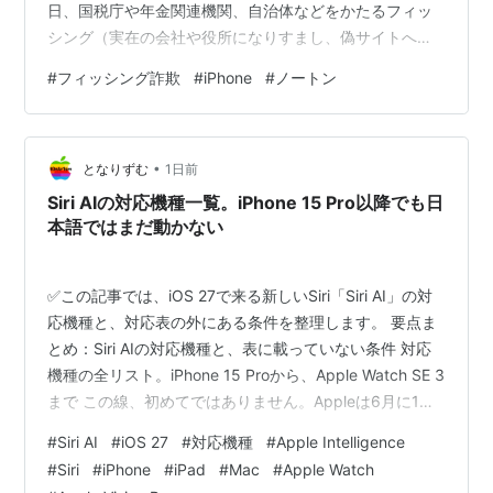
日、国税庁や年金関連機関、自治体などをかたるフィッ
から)
シング（実在の会社や役所になりすまし、偽サイトへ誘
Safariでページの一番上までジャンプ
導して情報を盗む詐欺）を 1,418 件確認し、前四半期比
画面上のタスクバー（時計が表示されている
#
フィッシング詐欺
#
iPhone
#
ノートン
991 %増だと発表した。 かたられた相手は、これまで詐
バー）をタップ
欺の主役だった通販やカード会社ではなく、 「政府機
アイコン並び替え
関」 だ。 ウイルスに強いはずのiPhoneで、なぜ役所をか
アイコン長押しでプルプルしたら動かせる。
•
たる詐欺だけがこれほど伸びたのか。 この記事でわかる
となりずむ
1日前
終了はホームボタン
こと 政府かたる詐欺が991%増、76…
Siri AIの対応機種一覧。iPhone 15 Pro以降でも日
「マップ」操作
本語ではまだ動かない
ダブルタップで拡大／二本指タップで縮小
メール画面もピンチで拡大縮小
✅この記事では、iOS 27で来る新しいSiri「Siri AI」の対
電話の着信音を消す
応機種と、対応表の外にある条件を整理します。 要点ま
着信中にスリープボタンを１回押す
とめ：Siri AIの対応機種と、表に載っていない条件 対応
電話に出られない時、留守電に転送する
機種の全リスト。iPhone 15 Proから、Apple Watch SE 3
着信中にスリープボタンを２回押す
まで この線、初めてではありません。Appleは6月に1文
で書いていた 対応していても、全員が同じSiriを使えるわ
右のスピーカーから音が出ません(´・ω・｀)
#
Siri AI
#
iOS 27
#
対応機種
#
Apple Intelligence
けではない 日本語で話しかけられるのは、いつからか 9
それはマイクです。（右マ）
#
Siri
#
iPhone
#
iPad
#
Mac
#
Apple Watch
月の新型を待つか、今の端末のまま待つか 海外の反応：