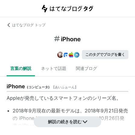
はてなブログ トップ
iPhone
このタグでブログを書く
言葉の解説
ネットで話題
関連ブログ
iPhone
(
コンピュータ
)
【
あいふぉーん
】
Apple
が発売している
スマートフォン
のシリーズ名。
2018年
9月現在の最新モデルは、2018年
9月21日
発売
の
iPhone Xs
、
iPhone Xs Max
、そして
10月26日
発
解説の続きを読む
売の
iPhone XR
。
2018年
9月現在の最新OSは、2018年
9月18日
リリー