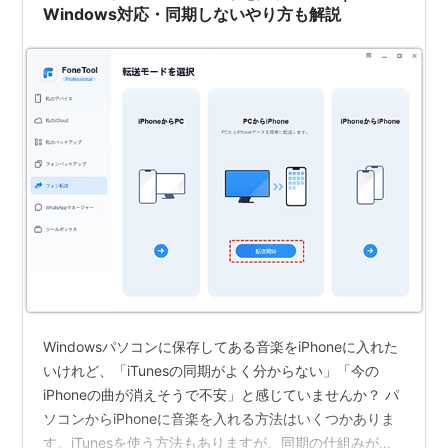
Windows対応・同期しないやり方も解説
から。
9月19日、ドイツ国内でiPhoneが11月9日から利用可
能に。ドイツ国内の販売キャリアはドイツの
T-
Mobile
で価格は399ユーロから。
10月16日、フランス国内でiPhoneが11月29日から利
用可能に。フランス国内の販売キャリアは
Orange
で
価格は399ユーロから。またフランスのみ法律で「携
帯キャリアによる囲い込みを禁じるための規制」の
ためSIMロックフリー版のiPhoneも発売されるが、
SIMロックフリー版はフランスでしか使用できない。
アンロック化するには契約開始したiPhoneを6ヶ月経
過した後Orangeにアンロック費用として100ユーロ
支払うか、Orangeと契約しないで使う場合は649ユ
Windowsパソコンに保存してある音楽をiPhoneに入れた
ーロ支払う必要がある。
いけれど、「iTunesの同期がよく分からない」「今の
12月19日、日本でiPhone発売に向けて本格的に交渉
iPhoneの曲が消えそうで不安」と感じていませんか？ パ
を開始。
ソコンからiPhoneに音楽を入れる方法はいくつかありま
す。iTunesを使う方法もありますが、同期の仕組みが少