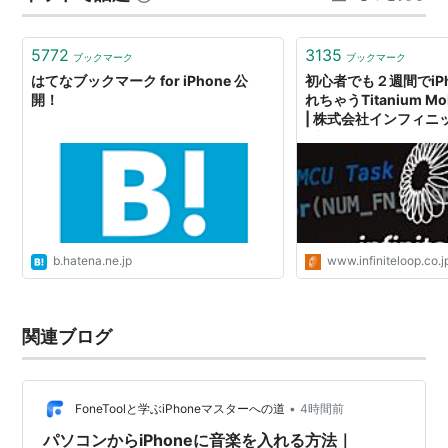
2007年
ないし、最悪タッチの差で受け取りできなかったとかな
ったら意味が無い。「今必要なのよ今」…
1月9日、Macworld 2007で発表。
5772
3135
ブックマーク
ブックマーク
6月29日、アメリカで発売、販売キャリアは
はてなブックマーク for iPhone 公
初心者でも２週間でiP
開！
れちゃうTitanium M
AT&T（旧シンギュラー・ワイヤレス）。
| 株式会社インフィニ
9月5日（現地時間）のスペシャルイベントでiPhone
ブログ
8GBモデルが599ドルから399ドルに値下げされ
*1
、
同日に発表されたiPod touchと同じく
iTunes Wi-Fi
Music Store
に対応する。
9月6日、前日のスペシャルイベントでiPhone 8GBモ
デルが値下げされたことによって早期購入者から抗
b.hatena.ne.jp
www.infiniteloop.co.j
議が殺到し、この件を受けてAppleがiPhoneの早期購
入者にアップルストアで使える100ドル分の商品券を
配布することが決定。
関連ブログ
9月17日（現地時間）にロンドンで行われた「Mum
is no longer the word」プレスカンファレンスで、
•
FoneToolと学ぶiPhoneマスターへの道
4時間前
イギリス国内でiPhoneが11月9日から利用可能に。イ
ギリス国内の販売キャリアは
O2
で価格は269ポンド
パソコンからiPhoneに音楽を入れる方法｜