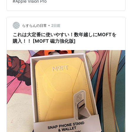
#
Apple Vision Pro
みんな同じ場所で引っかかっている ひとこと：新しかっ
http://vipvipblogblog.blog119.fc2.com/blog-
たのは、表そのものではなかった まとめ：確かめるのは
entry-282.html
機種名より、…
•
らすらんの日常
2日前
バッテリー対策
これは大定番に使いやすい！数年越しにMOFTを
購入！！ [MOFT 磁力強化版]
モバイルバッテリーを使用する
マルチデバイス対応 cheero
Power Plus 2 10400mAh (シル
バー) 大容量モバイルバッテリ
ー
出版社/メーカー:
cheero mart
メディア:
Wireless Phone Accessory
購入
: 17人
クリック
: 173回
この商品を含むブログ (24件) を見る
必要のない付加機能をOFFにする