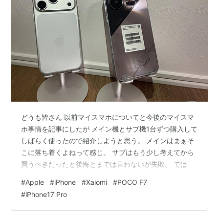
その他
iPhoneが便利になる設定方法のまとめ - NAVER まと
め
初代iPhoneの仕様
仕様
OS
iPhone OS 1.0
どうも皆さん 以前マイスマホについてと今後のマイスマ
サイズ
高さ115mm×幅61mm×厚さ11.6mm
ホ事情を記事にしたが メイン機とサブ機1台ずつ購入して
質量
約135g
しばらく使ったので紹介しようと思う。 メインはまぁそ
こに落ち着くよねって感じ。 サブはもう少し考えてから
バッテリ
連続待ち受け時間 最大約250時間
買うべきだったと後悔とまでは言わないが失敗。 では
ー持続時
連続通話時間 8時間
間
Webブラウジング 6時間
#
Apple
#
iPhone
#
Xaiomi
#
POCO F7
音楽再生時間 24時間
#
iPhone17 Pro
映像再生時間 7時間
メインデ
解像度480x320ドットの3.5インチ（対角）ワイドスクリ