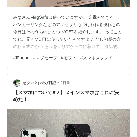
位置情報サービスの使用を控える
みなさんMagSafeは使っていますか。 充電もできるし、
プッシュ通知をオフにする
バンカーリングなどのアクセサリもつけれれる優れもの
新しいデータの取得頻度を抑える
今日はそのうちのひとつ MOFTを紹介します。 ってこと
プッシュメールをオフにする
でね、元々MOFTは使っていたんですよ ただし初期の方
Wi-Fiをオフにする
の粘着式のやつ あれをクリアケースに着けて、擬似的に
Bluetoothをオフにする
取り外し可能にしてました。 ってことで今回からはそん
#
iPhone
#
マグセーフ
#
モフト
#
スマホスタンド
な面倒なことはしなくて良い！！ だってMagSafeだか
サービスエリア外では機内モードを使う
ら！！ はい、黄色が好きなので黄色にしました。 絶対に
明るさを調整する
汚れるよね。でも気にしない ってことで中身がこちら か
イコライザをオフにする
•
わいい〜〜 ぷりち〜〜〜 ああ、後MagSafeに無理やりす
悠タンクお遊び日記
2日前
3Gをオフにする
るためのマグネットリングも付属していましたね これ
【スマホについて#２】メインスマホはこれに決
自動確認するメールアカウントの数を減らす
自…
めた！
バッテリー - パフォーマンスを最大化する -
Apple（日本）