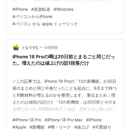
2008年
し分かりにくく、初心者には扱いづらいことがありま
#
iPhone
#
音楽転送
#
Windows
2月5日、16GBモデルが登場。値段はアメリカで499
す。 この記事では、WindowsパソコンからiPhoneに音楽
#
パソコンからiPhone
ドル。
を入れる方法を分かりやすく紹介します。同期しないで
#
パソコン から apple ミュージック
曲を転送したい方には、FoneToolを使う方法が特におす
5月6日、英Vodafone、オーストリアやチェコなど10
すめです。 パソコンからiPhoneに音楽を入れる前に知っ
カ国でiPhoneを販売することをアップルと合意。
ておきたいこと まず確認したいのは、…
6月4日、ソフトバンクモバイル、年内に日本国内で
•
となりずむ
10時間前
iPhoneを販売することをアップルと契約を締結。
*2
iPhone 18 Proの噂は20日前とまるごと同じだっ
6月9日、WWDC 2008でiPhoneの後継機種、
iPhone
た。増えたのは値上げの話1段落だけ
3G
と.macに替わる新サービス
MobileMe
を発表。
7月11日、日本やアメリカ、ヨーロッパなど22ヵ国で
✅この記事では、iPhone 18 Proの「12の新機能」が20日
iPhone 3G
発売。
前のまとめと同じ中身だったことを起点に、9月まで待つ
2009年
と判断材料が増えるのかを整理します。 要点まとめ：増
えたのは値段の話だけ 「12の新機能」は20日前とそのま
6月8日、WWDC 2009でiPhone 3Gの後継機種、
ま同じだった 12項目の出どころは、どれくらい古いのか
iPhone 3GSを発表。
増えるのではなく減る欄が、1つ混じっている 日本だと、
#
iPhone 18 Pro
#
iPhone 18 Pro Max
#
iPhone
6月19日、アメリカとカナダでiPhone 3GSを発売。
いくら上がる位置になるのか 9月まで待つと、判断材料
#
Apple
#
新機能
#
噂・リーク
#
値上げ
#
可変絞り
は増えるのか 海外の反応：13個目は値上げなのか ひとこ