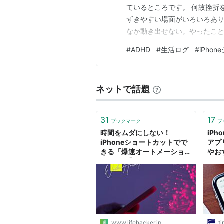
ているところです。 何故挫折
ずきやすい場面がいろいろあり
なか動き出せない。やったこ
始める前から重く感じてしまう
#
ADHD
#
生活ログ
#
iPho
かな」「もっとちゃんと頑張ら
少しずつ記録やアプリを使って
ネットで話題
31
17
ブックマーク
ブ
時間をムダにしない！
iP
iPhoneショートカットでで
アプ
きる「爆速オートメーション
やお
術」7選【今日のワークハッ
ます
ク】 | ライフハッカー・ジャ
パン
www.lifehacker.jp
t