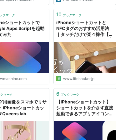
10
ックマーク
ブックマーク
honeショートカットで
iPhoneショートカットと
le Apps Scriptを起動
NFCタグのおすすめ活用法
てみた
｜タッチだけで楽々操作【今
日のライフハックツール】 |
ライフハッカー・ジャパン
twmachine.com
www.lifehacker.jp
6
ックマーク
ブックマーク
グ用画像をスマホでリサ
【iPhoneショートカット】
・iPhoneショートカッ
ショートカットを介さず直接
♛Queens lab.
起動できるアプリアイコンを
作る - もう一人のY君