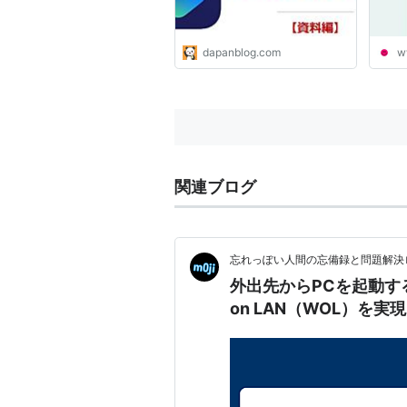
dapanblog.com
w
関連ブログ
忘れっぽい人間の忘備録と問題解決
外出先からPCを起動する方法！
on LAN（WOL）を実