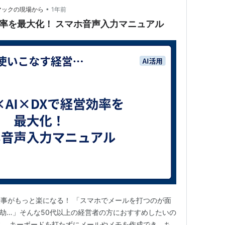
•
マックの現場から
1年前
スマホ×AI×DXで経営効率を最大化！ スマホ音声入力マニュアル
事がもっと楽になる！ 「スマホでメールを打つのが面
劫…」そんな50代以上の経営者の方におすすめしたいの
。 キーボードを打たずにメールやメモを作成でき、ち