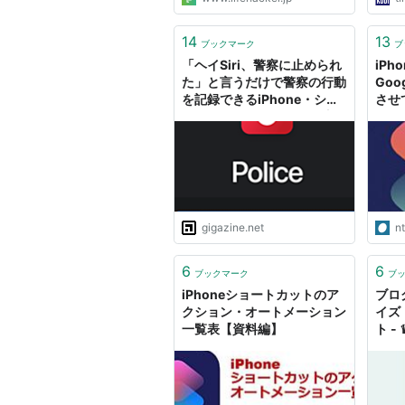
14
13
ブックマーク
ブ
「ヘイSiri、警察に止められ
iP
た」と言うだけで警察の行動
Goog
を記録できるiPhone・ショ
させ
ートカット「Police」に注目
が集まる
gigazine.net
n
6
6
ブックマーク
ブ
iPhoneショートカットのア
ブロ
クション・オートメーション
イズ
一覧表【資料編】
ト - 