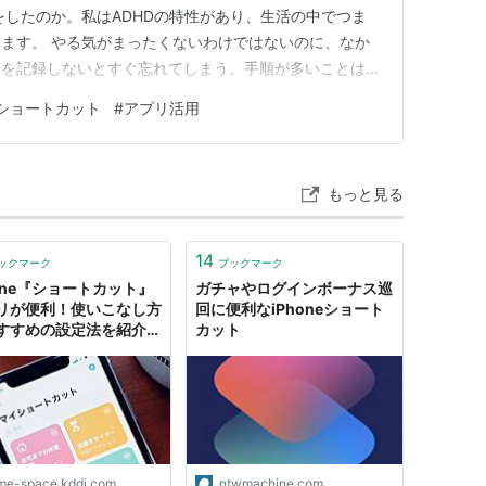
をしたのか。私はADHDの特性があり、生活の中でつま
ます。 やる気がまったくないわけではないのに、なか
とを記録しないとすぐ忘れてしまう。手順が多いことは、
。 そういうことが続くと、つい「自分の意志が弱いの
neショートカット
#
アプリ活用
ないといけないのかな」と考えてしまいます。 でも、
生活を見直していくうちに…
もっと見る
14
ックマーク
ブックマーク
hone『ショートカット』
ガチャやログインボーナス巡
リが便利！使いこなし方
回に便利なiPhoneショート
すすめの設定法を紹介し
カット
ime-space.kddi.com
ntwmachine.com