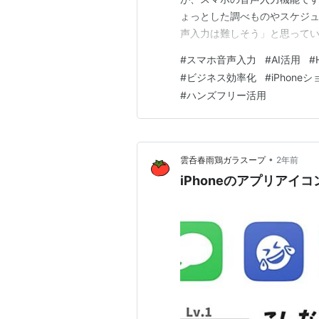
ょっとした調べものやスケジュ
声入力は難しそう」と思ってい
ジネスの効率化にも役立つ ん
#
スマホ音声入力
#
AI活用
#
を、経営者向けに分かりやすく解
#
ビジネス効率化
#
iPhone
を使う方法は大きく分けて2つで
#
ハンズフリー活用
•
雲呑春雨鶏ガラスープ
2年前
iPhoneのアプリア