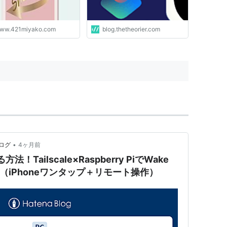
ww.421miyako.com
blog.thetheorier.com
•
ログ
4ヶ月前
Tailscale×Raspberry PiでWake
現（iPhoneワンタップ＋リモート操作）