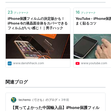
23
16
ブックマーク
ブックマーク
iPhone保護フィルムの決定版かも！
YouTube - iPho
iPhone 6の液晶面全体をカバーできる
まく貼るコツ
フィルムがいい感じ！｜男子ハック
www.danshihack.com
www.youtube.com
関連ブログ
•
techemo（てけも）のブログ
3年前
【買ってよかった中国輸入品】iPhone保護フィル