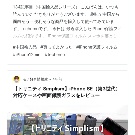
134記事目（中国輸入品シリーズ） こんばんは。いつも
読んでいただきありがとうございます。 趣味で中国から
面白そう・便利そうな商品を輸入して使ってみていま
す。techemoです。 今日は 最近購入したiPhone保護フィ
ルムの紹介です。 iPhone保護フィルム スマホを落として
しまい保護フィルムにひびが入ってしまったので購入し
#
中国輸入品
#
買ってよかった
#
iPhone保護フィルム
てみました 特徴は ・しっかりしたいわゆるガラスフィル
#
iPhone12mini
#
techemo
ム ・５枚セット ・安い（１枚１００円以下） 使用感は
すごく安くて、説明書とかもなく不安でしたが これまで
使っていた国内で買った１０００円くらいのフィルムと
遜色ない感じです 違いとしてはインカメまでフィルムで
•
モノ好き情報庫
4年前
覆って…
【トリニティ Simplism】iPhone SE（第3世代）
対応ケースや画面保護ガラスをレビュー