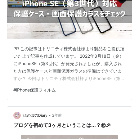
PR この記事はトリニティ株式会社様より製品をご提供頂
いた上で記事を作成しています。 2022年3月18日（金）
にiPhoneSE（第3世代）が発売されましたが、購入され
た方は保護ケースと画面保護ガラスの準備はできていま
すか？ 今回はトリニティ株式会社様よりiPhoneSE（第3
世代）対応Simplismブランドの保護ケースと画面保護ガ
#
iPhone保護フィルム
ラスをそれぞれ4種類ご提供いただきましたのでレビュー
していきます。 箱の中にぎっしりレビュー品が詰め込ま
れていました笑 この記事ではiPhoneSE（第2世代）を使
•
って装着レビューを行っています。 Simplismとは？ 出
ほのぼのDiary
2年前
典：トリニティ株式会社 Simplis…
ブログを初めて3ヶ月ということは...？㊗️🎉