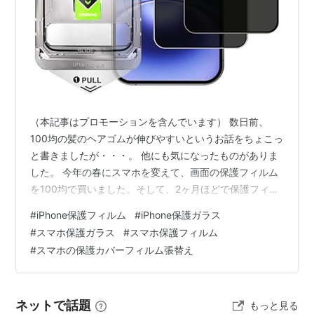
（本記事はプロモーションを含んでいます） 数日前、
100均の髪のヘアゴムが伸びやすいというお話をちょこっ
と書きましたが・・・。 他にも気になったものがありま
した。 今年の春にスマホを変えて、画面の保護フィルム
を100均で買いました。そして、2ヶ月ほどで保護フィル
ムが割れました。 2枚目。また割れた。すぐ割れる。 前
#
iPhone保護フィルム
#
iPhone保護ガラス
からずっと100均の使ってたけど、こんなに割れたことが
#
スマホ保護ガラス
#
スマホ保護フィルム
ないんですが・・・。 やっぱりちょっと質下がってない
#
スマホの保護カバーフィルム張替え
か・・・？ ガラスフィルムの貼り直しって本当苦手なん
だよね。 ストレスが。(笑) もう絶対貼り直したくないの
で、Amazonでそれなりのものを買いました。そしたらこ
ネットで話題
もっと見る
れがもーーーー…