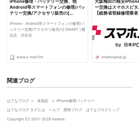
iPhone修理・バッテリー交換、他
大阪梅田の格安iPho
Android等スマートフォンの修理/バッ
ー交換はスマホスピタ
テリー交換/アクセサリ販売の[
【総務省登録修理業者】
SMART ] 横浜店、渋谷店 : 修理料金
タル by デジホ
iPhone・Android等スマートフォンの修理/バ
ッテリー交換/アクセサリ販売の[ SMART ] 横
浜店、渋谷店
www.s-mart.fm
smahospital.jp
関連ブログ
はてなブログ
>
未指定
>
iPhone修理バッテリー
はてなブログ タグとは
ヘルプ
開発ブログ
はてなブログトップ
Copyright (C) 2001-
2026
Hatena.