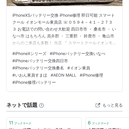
iPhoneXSバッテリー交換 iPhone修理 即日可能 スマート
クール イオンモール東員店 ☏０５９４－４１－２７３
３ お電話での問い合わせ大歓迎 四日市市 ・ 桑名市 ・ い
なべ市 はもちろん 員弁郡 ・ 三重郡 ・ 鈴鹿市 ・ 亀山市
からのご来店も多数！ 当店 『 スマートクールイオンモ
ール東員店 』 は 東海環状自動車道 の 東員IC 降りてすぐ
#
iPhoneXシリーズ
#
iPhoneバッテリー交換いなべ
！ 交通の便が良いため、 滋賀県 ・ 愛知県 ・ 岐阜県 な
#
iPhoneバッテリー交換四日市
ど 他府県からのご来店も多数いただいております！
#
iPhoneバッテリー交換桑名
#
イオン東員
iPhoneXSバッテリー交換 は、イオンモール東員 ３Fにあ
#
いおん東員すまほ
#
AEON MALL
#
iPhone修理
ります、『『 スマートクール東員店 』』へどうぞ
#
iPhone修理バッテリー
iPhoneXS…
ネットで話題
もっと見る
11
6
ブックマーク
ブックマーク