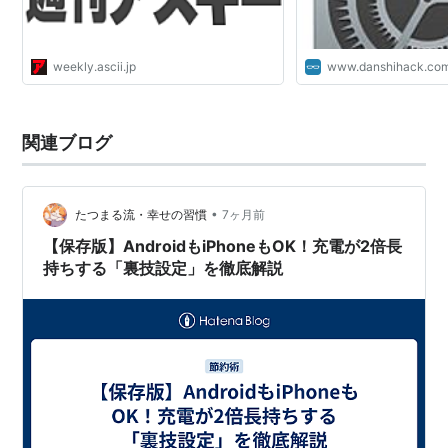
weekly.ascii.jp
www.danshihack.co
関連ブログ
•
たつまる流・幸せの習慣
7ヶ月前
【保存版】AndroidもiPhoneもOK！充電が2倍長
持ちする「裏技設定」を徹底解説