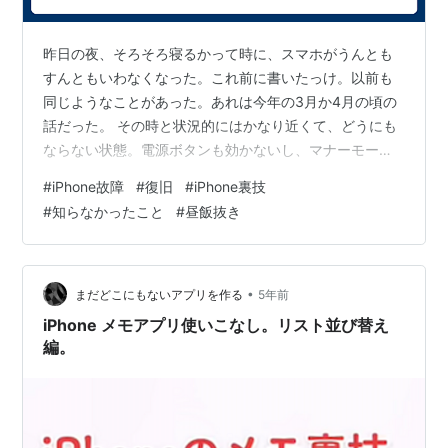
昨日の夜、そろそろ寝るかって時に、スマホがうんとも
すんともいわなくなった。これ前に書いたっけ。以前も
同じようなことがあった。あれは今年の3月か4月の頃の
話だった。 その時と状況的にはかなり近くて、どうにも
ならない状態。電源ボタンも効かないし、マナーモード
入れるスイッチも反応しねえ。どうやりゃいいのか分か
#
iPhone故障
#
復旧
#
iPhone裏技
らなくて、携帯ショップへ行ったら、アップルストアに
#
知らなかったこと
#
昼飯抜き
修理に出すのが一番早いと言われ。マジかー。めんどい
なーと思いつつ、一番近いアップルストアへ行った。そ
の時はアップルストアに持ち込んだら予約してくれと言
われ、とりあえず予約を取るために店へ。その時の店員
•
まだどこにもないアプリを作る
5年前
のお兄さんがちょっと見ますねーとiPhoneを…
iPhone メモアプリ使いこなし。リスト並び替え
編。