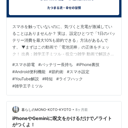
スマホを触っていないのに、気づくと充電が激減してい
ることはありませんか？ 実は、設定ひとつで「1日のバッ
テリー消費を最大10%も節約できる」方法があるんで
す。 ▼まずはこの動画で「電池泥棒」の正体をチェッ
ク！ 出典：雑学王子ミツル - 役立つ雑学 動画で解説され
ている「スマホの中に潜む電池泥棒」を撃退する具体的
#
スマホ節電
#
バッテリー長持ち
#
iPhone裏技
な設定方法を、以下に詳しくまとめました。 🔋 1. 周辺機
#
Android便利機能
#
節約術
#
スマホ設定
器の「勝手にスキャン」を止める Bluetoothは、機器と接
#
YouTube解説
#
時短
#
ライフハック
続している時よりも、実は「接続先を探している時」に
#
雑学王子ミツル
最も電力を消費します。 [00:01:45] 設定：Google ＞ デ
バイス ＞ 「付近のデバイスのスキャン」をオフ…
•
暮らしのMONO-KOTO-KYOTO
8ヶ月前
iPhoneやGeminiに呪文をかけるだけで🪄ライト
がつくよ！