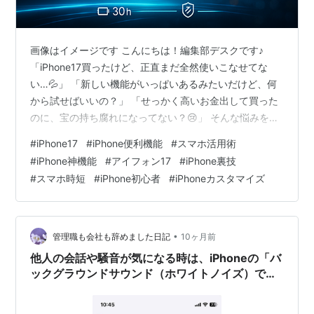
画像はイメージです こんにちは！編集部デスクです♪
「iPhone17買ったけど、正直まだ全然使いこなせてな
い…💦」 「新しい機能がいっぱいあるみたいだけど、何
から試せばいいの？」 「せっかく高いお金出して買った
のに、宝の持ち腐れになってない？😢」 そんな悩みを抱
えているあなた！ 大丈夫です、安心してください✨ この
#
iPhone17
#
iPhone便利機能
#
スマホ活用術
記事を最後まで読めば、あなたのiPhone17はただのスマ
#
iPhone神機能
#
アイフォン17
#
iPhone裏技
ホから生活を変える最強ツールに生まれ変わります🚀 実
#
スマホ時短
#
iPhone初心者
#
iPhoneカスタマイズ
は、iPhone17には知らないと絶対に損する神機能がたく
さん搭載されているんです！ しかも、ほとんどの人がそ
の存在すら知らずに使っているという現実…😱 もったい
なさすぎま…
•
管理職も会社も辞めました日記
10ヶ月前
他人の会話や騒音が気になる時は、iPhoneの「バ
ックグラウンドサウンド（ホワイトノイズ）で対
策