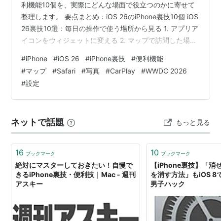
利機能10個を、実際にどんな場面で役立つのかに寄せて
整理します。 要点まとめ：iOS 26のiPhone裏技10個 iOS
26裏技10選：毎日の操作で使う場所から見る 1. アプリア
イコンをウィジェットに変える 2. マップで訪問した場所
を見返す 3. 連絡先ごとにバイブレーションを変える 4.
#
iPhone
#
iOS 26
#
iPhone裏技
#
便利機能
ロック画面ボタンを別の機能に変える 5. 背面タップにス
#
マップ
#
Safari
#
写真
#
CarPlay
#
WWDC 2026
クショやショートカットを割り当てる 6. SafariやPDFを
#
設定
フルページで保存する 7. アプリやホーム画面ページを非
表示にする 8. コントロールセンターからタイマーを素早
く設定…
ネットで話題
もっと見る
16
10
ブックマーク
ブックマーク
絶対にマスターしておきたい！自慢で
【iPhone裏技】「
きるiPhone裏技・便利技｜Mac - 週刊
を消す方法」もiOS 
アスキー
男子ハック