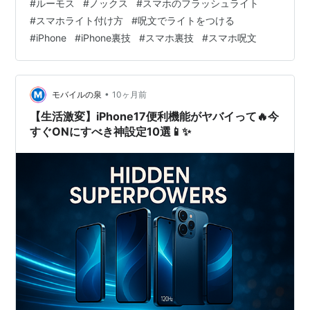
#
ルーモス
#
ノックス
#
スマホのフラッシュライト
（写真のように再度ボタンを押すか 「ヘイSiri！」と声を
#
スマホライト付け方
#
呪文でライトをつける
かける） 「ルーモス」と呪文をかけると フラッシュライ
#
iPhone
#
iPhone裏技
#
スマホ裏技
#
スマホ呪文
トがつきます ヾ(o´∀｀o)ﾉﾜｧｰｨ そして「ノックス」とい
うと呪文をかけると フラッシュライトが消えます 🧙魔法
使いになったみたいで楽し…
•
モバイルの泉
10ヶ月前
【生活激変】iPhone17便利機能がヤバイって🔥今
すぐONにすべき神設定10選📱✨