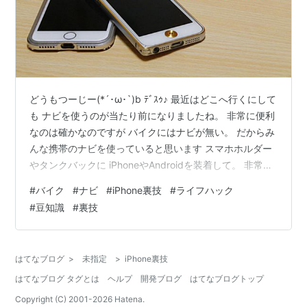
どうもつーじー(*´･ω･`)b ﾃﾞｽｩ♪ 最近はどこへ行くにして
も ナビを使うのが当たり前になりましたね。 非常に便利
なのは確かなのですが バイクにはナビが無い。 だからみ
んな携帯のナビを使っていると思います スマホホルダー
やタンクバックに iPhoneやAndroidを装着して。 非常に
便利ですね！ 私はiPhoneでgoogle mapを使用してま
#
バイク
#
ナビ
#
iPhone裏技
#
ライフハック
す。 しかし、問題が一つ。 充電です。 夏場では携帯が
#
豆知識
#
裏技
発熱して 以上な暑さになってしまいます。 充電も減って
いき、そこに 通話など同時にしてしまうと もう終わり
充電しながらでも良いですが 私の場合、携帯は日常でも
はてなブログ
>
未指定
>
iPhone裏技
使う為 出来る限り充電のへた…
はてなブログ タグとは
ヘルプ
開発ブログ
はてなブログトップ
Copyright (C) 2001-
2026
Hatena.