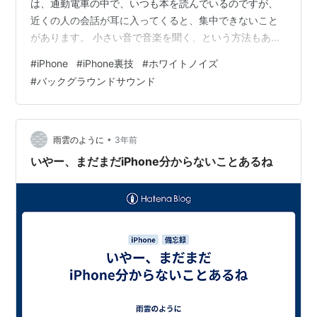
は、通勤電車の中で、いつも本を読んでいるのですが、
近くの人の会話が耳に入ってくると、集中できないこと
があります。 小さい音で音楽を聞く、という方法もあり
ますが、私は、音楽でも気が散ってしまう。 しかし！ 最
#
iPhone
#
iPhone裏技
#
ホワイトノイズ
近、良い対策方法を見つけました。 iphoneの「バックグ
#
バックグラウンドサウンド
ラウンドサウンド」機能です。 集中力やリラックス効果
があると言われる、「ホワイトノイズ」が聞ける機能
で、 私には、とても効果がありました。 特にアプリを入
れる必要もなく、標準機能ってところも嬉しい。 ホワイ
•
雨雲のように
3年前
トノイズとは？どんな効果…
いやー、まだまだiPhone分からないことあるね