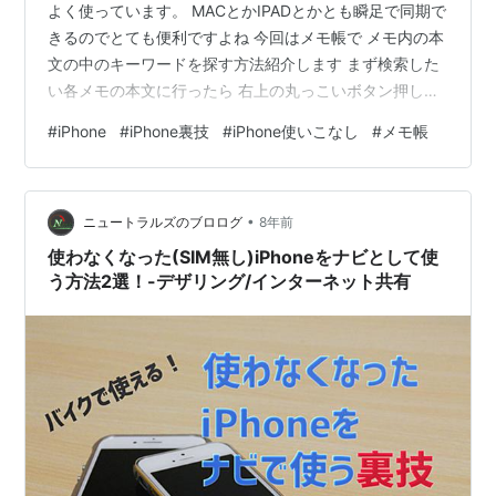
よく使っています。 MACとかIPADとかとも瞬足で同期で
きるのでとても便利ですよね 今回はメモ帳で メモ内の本
文の中のキーワードを探す方法紹介します まず検索した
い各メモの本文に行ったら 右上の丸っこいボタン押しま
す 次にメモを検索を押します 検索したい単語を打ち込ん
#
iPhone
#
iPhone裏技
#
iPhone使いこなし
#
メモ帳
で キーボードの確定を押します。 すると検索できます
ありがとうございました こちらのアプリおすすめ シャッ
フルフォト Ryusuke Uchida 写真／ビデオ 無料
•
apps.apple.com
ニュートラルズのブロログ
8年前
使わなくなった(SIM無し)iPhoneをナビとして使
う方法2選！-デザリング/インターネット共有