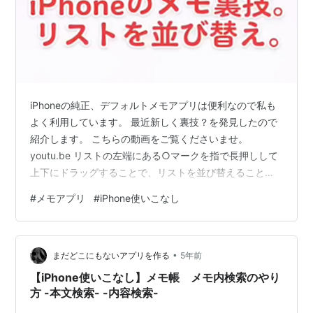
iPhoneの純正、デフォルトメモアプリは便利なので私も
よく利用しています。 最近新しく裏技？を発見したので
紹介します。 こちらの動画をご覧くださいませ。
youtu.be リストの左端にある○マークを指で長押しして
上下にドラッグすることで、リストを並び替えることが
可能みたいです。 メモアプリを使うようになって2年目
#
メモアプリ
#
iPhone使いこなし
で気づきました。 他にも色々裏技ありそうですね。
•
まだどこにもないアプリを作る
5年前
【iPhone使いこなし】メモ帳 メモ内検索のやり
方 -本文検索- -内容検索-