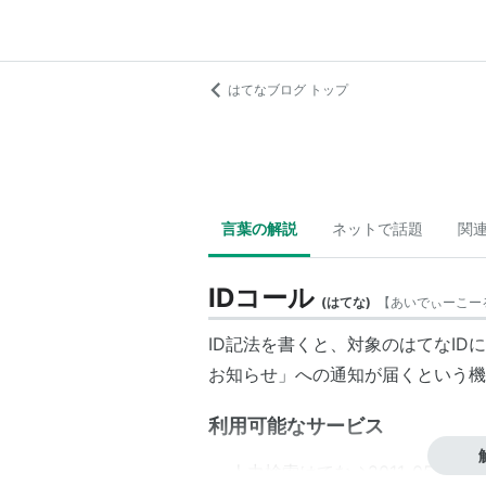
はてなブログ トップ
言葉の解説
ネットで話題
関
IDコール
(
はてな
)
【
あいでぃーこー
ID記法を書くと、対象のはてなI
お知らせ」への通知が届くという機
利用可能なサービス
人力検索はてな→2011-05-30