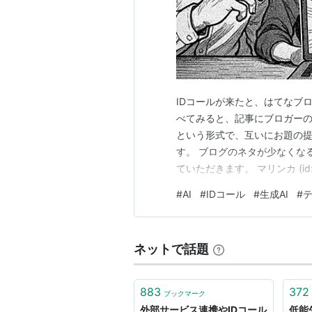
人力検索はてなリニューアル
削除された
2008-07-06
はてなハイクにエントリーを
記法などの記法の場合」には
はてなハイクからのIDコール
IDコールが来たと、はてなブロ
2008-03-25
べてみると、記事にブロガーの
はてなハイクのidページ(現A
という形式で、互いにお題の
書き込まれた際に、idコール
す。 ブログのネタが少なくな
ていただきます。 マリンカ (id
idページからidコールを送信
ンターネット上の最新テクノロ
2007-12-13
#
AI
#
IDコール
#
生成AI
#
えにならないよう気をつけて書
はてなハイクの本文内に
id:h
SNS、AIがありますが、…
と、相手にIDコールが送信さ
IDコール機能を追加しました 
ネットで話題
2007-09-20
はてなダイアリーおよびはて
883
372
ブックマーク
アリーが存在しないとき、グ
外部サービス連携やIDコール
低能