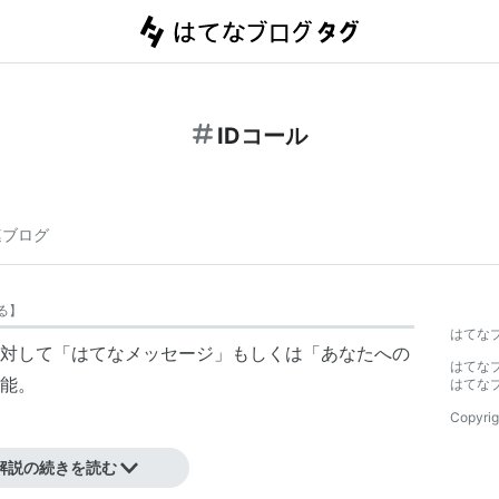
IDコール
連ブログ
る
】
はてな
Dに対して「はてなメッセージ」もしくは「あなたへの
はてな
能。
はてな
Copyrig
解説の続きを読む
 リニューアルで廃止