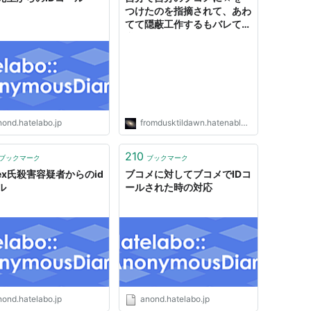
Dコールになる。
つけたのを指摘されて、あわ
てて隠蔽工作するもバレて、
ら「IDコール」が送信されるようになりました -
逆ギレしてIDコールしてきた
顛末 - ふろむだのブログ
、「
id:hatenastar
」といったID記法形式ではてなの
相手のユーザーがそのコメントを見ることができる
が送信される
nond.hatelabo.jp
fromdusktildawn.hatenablog.jp
Dコールが送信されるようになりました - はてなス
210
ブックマーク
ブックマーク
gex氏殺害容疑者からのid
ブコメに対してブコメでIDコ
ル
ールされた時の対応
ト欄に実装
コール」が送信されるようになりました - はてなメ
む)・いわしの本文内に実装
ル」が送信されるようになりました - はてなメッセ
nond.hatelabo.jp
anond.hatelabo.jp