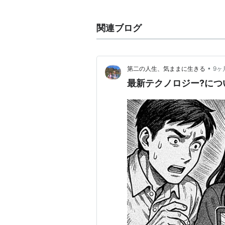
はてなダイアリー
はてなグループ
関連ブログ
はてなハイク
はてなブックマーク
*1
はてなブログ
*2
•
第二の人生、気ままに生きる
9ヶ
最新テクノロジー?につ
など。
これまでのあらすじ
2012-10-10
はてなブログにidコール実装
2011-11-07
はてなブログクローズドベー
http://jkondo.hatenablog
http://fmht7.hateblo.jp/e
2011-05-30