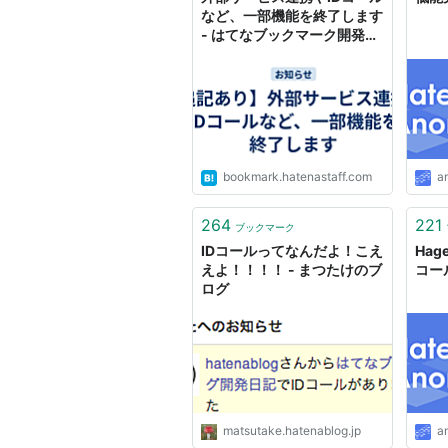
が存在しないとき、それぞれI
など、一部機能を終了します
- はてなブックマーク開発ブ
はてなダイアリー、グループか
ログ
はてなメッセージ日記
2007-09-15
はてなスターのコメント内に
ユーザー名を書いた場合で、
場合に限り、相手にIDコール
bookmark.hatenastaff.com
a
はてなスターのコメントからI
ター日記
264
221
ブックマーク
2007-09-06
IDコールってなんだよ！こえ
Ha
えよ！！！！ - まつたけのブ
コー
はてなブックマークのコメン
ログ
はてなブックマークから「ID
ッセージ日記
2007-07-25
人力検索はてなの回答(返答含
人力検索はてなから「IDコー
matsutake.hatenablog.jp
a
ージ日記