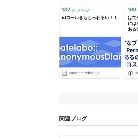
2007-07-24
182
160
ブックマーク
はてなアイデア日記において
idコールきもちっわるい！！
はて
開。
にはP
ある
IDコール機能について - は
スト
のが
の根
*1
:
はてなブックマークから「IDコ
ots
マーク日記 - 機能変更、お知らせ
*2
:
IDコールを「あなたへのお知ら
anond.hatelabo.jp
o
なブログ開発ブログ
関連ブログ