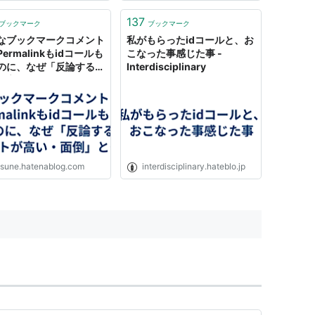
137
ブックマーク
ブックマーク
、IDコール機能についてのミーティングの様子が公
なブックマークコメント
私がもらったidコールと、お
ermalinkもidコールも
こなった事感じた事 -
のに、なぜ「反論するコ
Interdisciplinary
てなアイデア日記 - 機能変更、お知らせなど
が高い・面倒」と思える
とても不思議なので、そ
拠を教えてほしい -
ール」が送信されるようになりました - はてなブック
une風呂
など
せ」に通知するようにしました【追記あり】 - はて
tsune.hatenablog.com
interdisciplinary.hateblo.jp