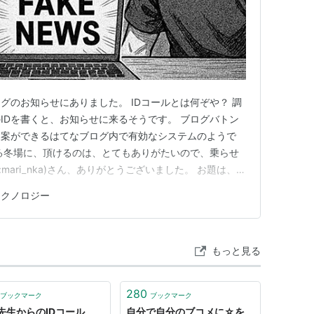
、回答リクエスト機能が実装され、idコール機能は
書き込んだ際に、「自分のIDの時」「フォトライフ
IDコールを送信しないように変更
の仕様変更について - はてなハイク日記
グのお知らせにありました。 IDコールとは何ぞや？ 調
IDを書くと、お知らせに来るそうです。 ブログバトン
boutページ)に自分と違うユーザーからエントリーが
提案ができるはてなブログ内で有効なシステムのようで
を送信する
る冬場に、頂けるのは、とてもありがたいので、乗らせ
:mari_nka)さん、ありがとうございました。 お題は、イ
するように変更しました - はてなハイク日記
ジー？についてどう思うかです。 AIに聞いたような答
テクノロジー
いてみます。 １ 基本的考え方 多種多様なアプリや、
atenahaiku
というID記法でユーザー名を記述する
れる
- はてなハイク日記
もっと見る
なグループに実装。ダイアリーでは該当の人のダイ
280
ブックマーク
ブックマーク
ループではそのグループに該当の人のグループ日記
先生からのIDコール
自分で自分のブコメに☆を