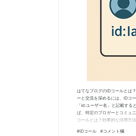
はてなブログのIDコールとは
ーと交流を深めるには、IDコ
「id:ユーザー名」と記載す
ば、特定のブロガーとコミュニ
コールとは？効果的な活用方法を
ルを使う際の注意点 まとめ ID
#
IDコール
#
コメント欄
ザー名」を記載すると、その