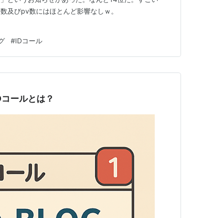
数及びpv数にはほとんど影響なしｗ。
グ
#
IDコール
Dコールとは？