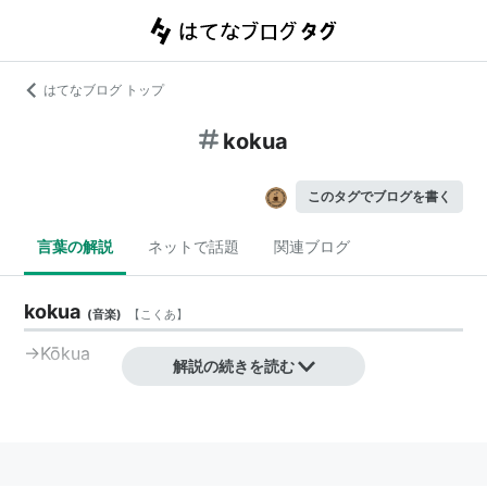
はてなブログ トップ
kokua
このタグでブログを書く
言葉の解説
ネットで話題
関連ブログ
kokua
(
音楽
)
【
こくあ
】
→
Kōkua
解説の続きを読む