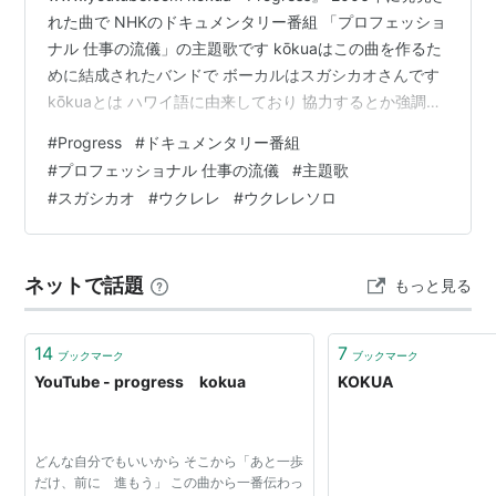
れた曲で NHKのドキュメンタリー番組 「プロフェッショ
ナル 仕事の流儀」の主題歌です kōkuaはこの曲を作るた
めに結成されたバンドで ボーカルはスガシカオさんです
kōkuaとは ハワイ語に由来しており 協力するとか強調す
るという意味なんだそうです ミスチルの曲の雰囲気を意
#
Progress
#
ドキュメンタリー番組
識して作られた曲なんだそうで そう言われれば櫻井さん
#
プロフェッショナル 仕事の流儀
#
主題歌
が歌ってるのも想像できる曲かも🤭 ウクレレでもそんな
#
スガシカオ
#
ウクレレ
#
ウクレレソロ
雰囲気 出てますでしょうか〜？？
ネットで話題
もっと見る
14
7
ブックマーク
ブックマーク
YouTube - progress kokua
KOKUA
どんな自分でもいいから そこから「あと一歩
だけ、前に 進もう」 この曲から一番伝わっ