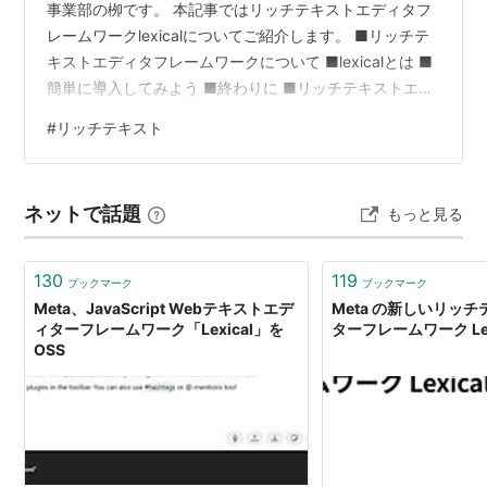
事業部の栁です。 本記事ではリッチテキストエディタフ
レームワークlexicalについてご紹介します。 ■リッチテ
キストエディタフレームワークについて ■lexicalとは ■
簡単に導入してみよう ■終わりに ■リッチテキストエデ
ィタフレームワークについて 仕事でSlackやTeamsを使
#
リッチテキスト
ったことがある方なら見慣れてると思いますが 文字を入
力する場所には、太字にしたり、下線を引いたり、 ある
いは画像や動画を挿入したりする機能が付いていること
ネットで話題
もっと見る
があります。 こうしたリッチテキスト的機能が求められ
た際、完全に1から自作するのは中々大変な作業となる
の…
130
119
ブックマーク
ブックマーク
Meta、JavaScript Webテキストエデ
Meta の新しいリッ
ィターフレームワーク「Lexical」を
ターフレームワーク Lex
OSS