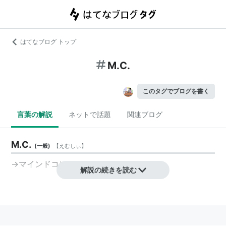
はてなブログ トップ
M.C.
このタグでブログを書く
言葉の解説
ネットで話題
関連ブログ
M.C.
(
一般
)
【
えむしぃ
】
→
マインドコントロール
解説の続きを読む