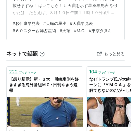
載せますね！ はいこちら！⇓ 天職を示す星座早見表 やり
かたは、たとえば、８月１０日午前１１時１０分頃生ま
れた人は、こんな感じで探します（下の図） 天職を示す
#
お仕事早見表
#
天職の星座
#
天職早見表
星座の探し方 具体例 このピンク色の線の交わる部分が
#
６０スター西洋占星術
#
天頂
#
M.C.
#
東京タヌキ
M.C.のある星座です。 この人は、しし座にM.C.がありま
すよ、ということです。 つまり、天職を知りたければ、
しし座の適職のページを見ればいいんですね。 こうし
ネットで話題
もっと見る
て、秒で天職がわかります！！！ もちろん、生まれた時
間が前（30分前とか）に…
222
104
ブックマーク
ブックマーク
【怒り新党】新・３大 川崎宗則を好
なぜトランプ氏が大統
きすぎる海外番組ＭＣ : 日刊やきう速
ーンに『Y.M.C.A.
報
解できないのだが - し
しいたけ