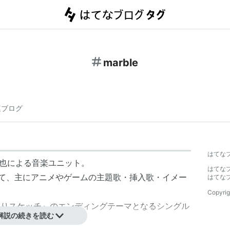
marble
連ブログ
はてな
也
による音楽ユニット。
はてな
して、主にアニメやゲームの主題歌・挿入歌・イメー
はてな
Copyrig
だまりスケッチ』のエンディングテーマとなるシングル
解説の続きを読む
らメジャーデビュー。