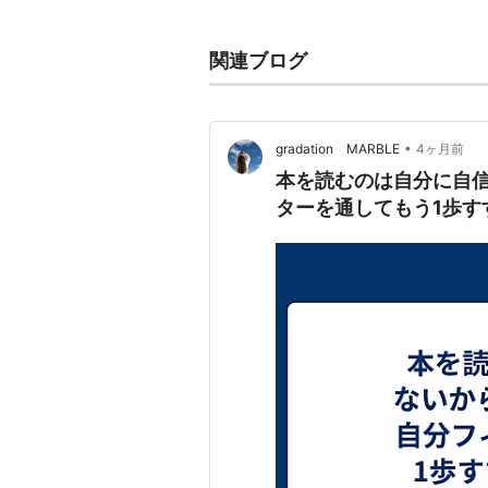
他に「キミキス pure rouge
2015年に活動休止。
関連ブログ
アルバム
•
gradation MARBLE
4ヶ月前
虹色ハミ
本を読むのは自分に自
アーティス
出版社/メ
ターを通してもう1歩す
発売日:
20
メディア:
購入
: 2人
この商品を
maxiシングル
青空loop
アーティス
出版社/メ