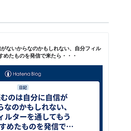
」「初恋限定。」などのアニメ主題歌を担当。
ング
信がないからなのかもしれない、自分フィル
ト:
marble
ーカー:
ランティス
すめたものを発信で来たら・・・
08/02/06
CD
クリック
: 48回
含むブログ (29件) を見る
ト:
marble,micco,菊池達也
ーカー:
ランティス