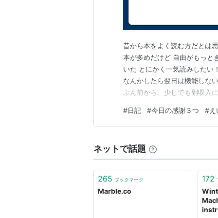
発売日:
20
メディア:
クリック
:
この商品を
昔から本をよく読む方だとは思う
本が多めだけど 自由がもっと
いた とにかく一気読みしたい
空中迷路
なんかしたら翌日は機能しない
アーティス
ぶん前から、少しでも副収入に
出版社/メ
にしているところも理由になる
発売日:
20
#
日記
#
今日の感謝３つ
#
え
メディア:
プットできていない ふと思っ
クリック
:
がなくて 本からの意見を聞こ
この商品を
ネットで話題
芽生えド
265
172
ブックマーク
アーティス
Marble.co
Wint
出版社/メ
Mach
発売日:
20
inst
メディア: