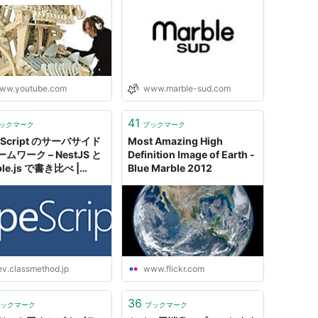
les) - YouTube
 36回
含むブログ (41件) を見る
ww.youtube.com
www.marble-sud.com
41
ックマーク
ブックマーク
eScript のサーバサイド
Most Amazing High
ムワーク – NestJS と
Definition Image of Earth -
ble.js で書き比べ |
Blue Marble 2012
lopersIO
ev.classmethod.jp
www.flickr.com
36
ックマーク
ブックマーク