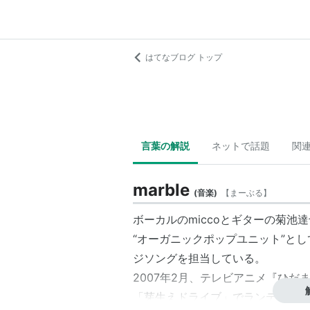
はてなブログ トップ
言葉の解説
ネットで話題
関
marble
(
音楽
)
【
まーぶる
】
ボーカルのmiccoとギターの
菊池達
“オーガニックポップユニット”と
ジソングを担当している。
2007年2月、テレビアニメ『ひ
「芽生えドライブ」でランティスか