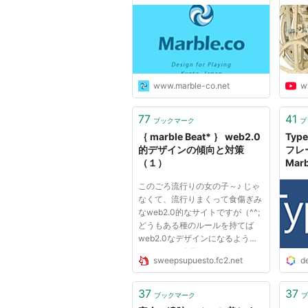
marb
クリック
:
この商品を
www.marble-co.net
w
77
41
ブックマーク
ブ
｛ marble Beat* ｝ web2.0
Typ
的デザインの傾向と対策
フレー
（１）
Mar
Deve
このごろ流行りの女の子～♪ じゃ
なくて、流行りまくって食傷ぎみ
なweb2.0的なサイトですが（^^;
どうもある種のルールを持てば
web2.0なデザインになるようで
す。 これで今日からあなたのサ
sweepsupuesto.fc2.net
d
イトもweb2.0だｗ 以下のページ
を参考に 最近のwebデザインの
傾向（英語）
37
37
ブックマーク
ブ
http://www.webdesignfromscrat