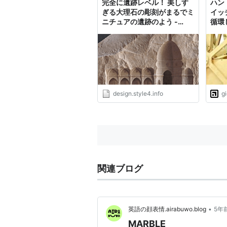
完全に遺跡レベル！ 美しす
ハン
ch.com/current-style.cf...
ぎる大理石の彫刻がまるでミ
イッ
ニチュアの遺跡のよう -
循環
sculptures in marble
スが
Mac
design.style4.info
g
関連ブログ
•
英語の顔表情.airabuwo.blog
5年
MARBLE