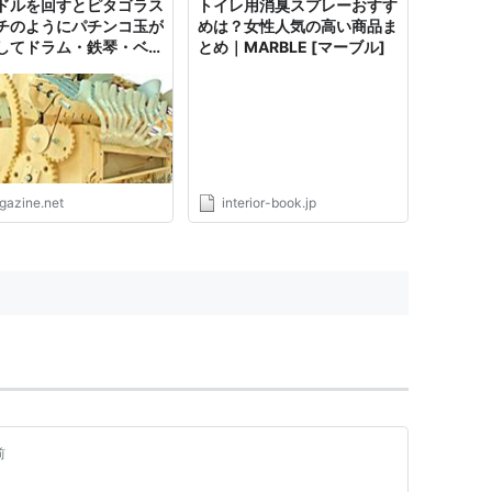
ドルを回すとピタゴラス
トイレ用消臭スプレーおすす
チのようにパチンコ玉が
めは？女性人気の高い商品ま
してドラム・鉄琴・ベー
とめ｜MARBLE [マーブル]
奏でられる「Marble
hine」
igazine.net
interior-book.jp
前