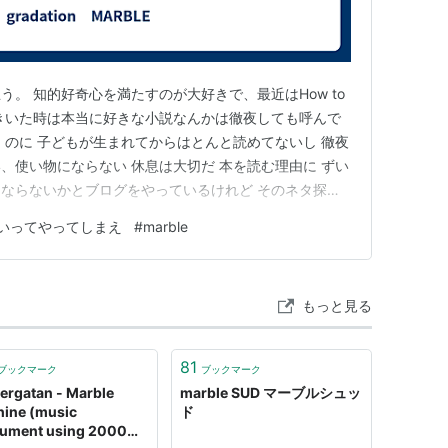
07/10/24
CD
 26回
含むブログ (36件) を見る
。 知的好奇心を満たすのが大好きで、最近はHow to
きいた時は本当に好きな小説なんかは徹夜しても呼んで
！のに 子どもが生まれてからはとんと読めてないし 徹夜
、使い物にならない 休息は大切だ 本を読む理由に ずい
ト:
marble,菊池達也,micco
ならないかとブログをやっているけれど そのネタ探し
ーカー:
ランティス
 というか、インプットはたくさんしているのに アウト
07/07/25
いってやってしまえ
#
marble
CD
てしまったのは 自分の意見や考えを表現できなくて 自信
 15回
うとし…
含むブログ (9件) を見る
もっと見る
ライブ
81
ブックマーク
ブックマーク
ト:
marble,micco,菊池達也
ergatan - Marble
marble SUD マーブルシュッ
ーカー:
ランティス
ine (music
ド
07/02/21
rument using 2000
CD