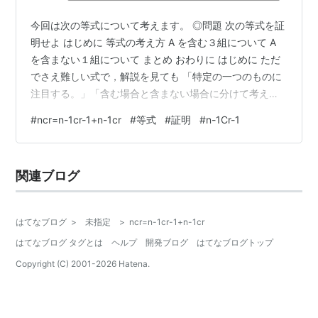
今回は次の等式について考えます。 ◎問題 次の等式を証
明せよ はじめに 等式の考え方 A を含む３組について A
を含まない１組について まとめ おわりに はじめに ただ
でさえ難しい式で，解説を見ても 「特定の一つのものに
注目する。」「含む場合と含まない場合に分けて考え
る。」 の表現にピンと来ないのではないでしょうか。 分
#
ncr=n-1cr-1+n-1cr
#
等式
#
証明
#
n-1Cr-1
かりやすくするために，数字を使って考えてみましょ
う。 等式の考え方 ４人の中から３人を選ぶとき，選び方
の総数は 4C3 = 4 (通り)です。A , B , C , D の４人で考え
関連ブログ
ると，組の数は の４通り。ここで，A を含むかどうかで
分けると と分けられます。 A を含む３…
はてなブログ
>
未指定
>
ncr=n-1cr-1+n-1cr
はてなブログ タグとは
ヘルプ
開発ブログ
はてなブログトップ
Copyright (C) 2001-
2026
Hatena.