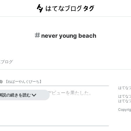
never young beach
連ブログ
楽
)
【
ねばーやんぐびーち
】
はてな
。2017年1月にメジャーデビューを果たした。
解説の続きを読む
はてな
はてな
Copyrig