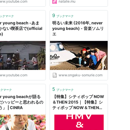
ww.youtube.com
natalie.mu
9
ックマーク
ブックマーク
r young beach -あま
明るい未来 (2016年, never
ない喫茶店で(official
young beach) - 音楽ソムリ
o)
エ
ww.youtube.com
www.ongaku-somurie.com
5
ックマーク
ブックマーク
er young beachが語る
【特集】シティポップ NOW
だハッピーと思われるの
＆THEN 2015｜【特集】シ
」 | CINRA
ティポップ NOW＆THEN
2015 シンリズム cero
Awesome City Club (((さ
らうんど))) Sugar's
Campaign ikkubaru Lucky