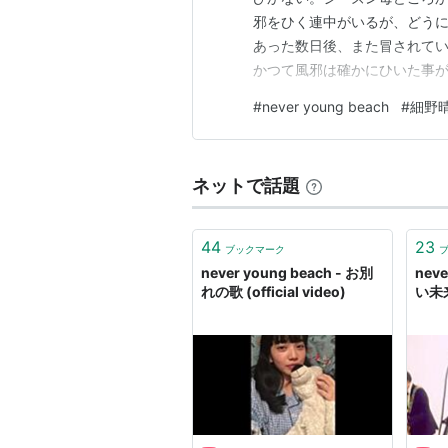
邪をひく連中がいるが、どう
あった数日後、また冒されて
かつて風邪は確かにひいた事
が、リアルに30年以上はひい
#
never young beach
#
細野
えが不謹慎ながら、幼い時に
なって思い起こす親の記憶、み
ネットで話題
44
23
ブックマーク
never young beach - お別
neve
れの歌 (official video)
い未来(