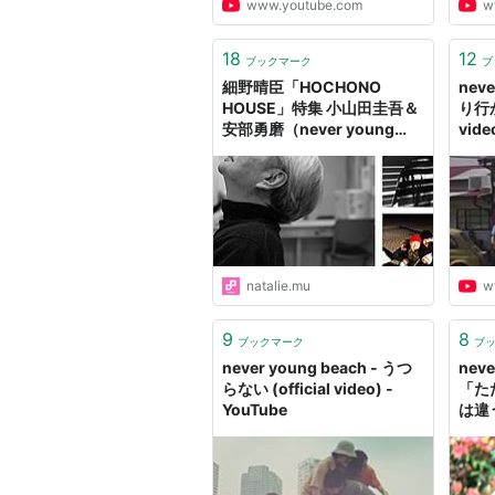
www.youtube.com
w
18
12
ブックマーク
ブ
細野晴臣「HOCHONO
neve
HOUSE」特集 小山田圭吾＆
り行か
安部勇磨（never young
vide
beach）インタビュー｜遺伝
子を継ぐ2人のミュージシャ
ンが語る細野晴臣とは？ - 音
楽ナタリー 特集・インタビ
ュー
natalie.mu
w
9
8
ブックマーク
ブ
never young beach - うつ
nev
らない (official video) -
「た
YouTube
は違う