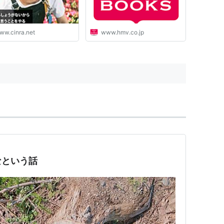
Tapes never young beach
Yogee New Waves 関口シ
ンゴ 1983 Special Favorite
ww.cinra.net
www.hmv.co.jp
Music 北園みなみ あっぷる
ぱい シュガー・ベイブ｜
HMV&BOOKS online
なという話