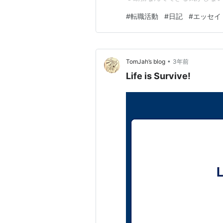
をあげるのでどうにか面接も
#
転職活動
#
日記
#
エッセイ
ない！ だからって収入源があ
からドキドキだ。ハローワーク
•
TomJah’s blog
3年前
Life is Survive!