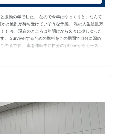
と激動の年でした。 なので今年はゆっくりと、なんて
何かと波乱が待ち受けていそうな予感。 私の人生波乱万
！！ 今、現在のところは年明けから久々に少しゆった
。 Survive!するための燃料をこの期間で自分に溜め
の頃です。 車を運転中に自分のiphoneからカーステ
young beachの曲にハッとした今日でもあります。
この曲の中に今の自分に響く言葉がいくつかあり、 パンチライン