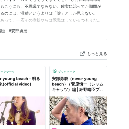
にもこうにも、不思議でならない。確実に治ってた期間が
いるのには、滑稽というよりは「嘘」としか思えない。
があって、一応その症状やらは認識はしているつもりだ
ていないため、どんどんその微かな認識さえも薄れ、例
晴臣
#
安部勇磨
親から捨てられて児童養護施設に入れられた子供が中年に
たいな、あるものだかないも…
もっと見る
19
ブックマーク
ブックマーク
r young beach - 明る
安部勇磨（never young
official video)
beach） / 菅原慎一（シャム
キャッツ）編 | 細野晴臣プレ
イリスト企画「僕の細野さ
ん、私の晴臣さん」 第2回 -
音楽ナタリー コラム