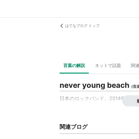
はてなブログ トップ
言葉の解説
ネットで話題
関
never young beach
(
音
日本のロックバンド。2014年結成
関連ブログ