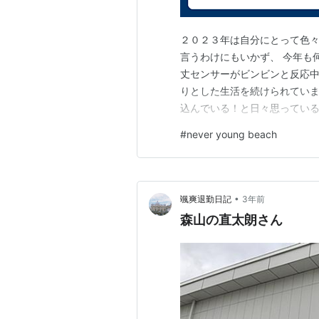
２０２３年は自分にとって色々
言うわけにもいかず、 今年も
丈センサーがビンビンと反応中
りとした生活を続けられています
込んでいる！と日々思っているこ
レオで再生された、 nevere 
#
never young beach
www.youtube.com 
のように「…
•
颯爽退勤日記
3年前
森山の直太朗さん