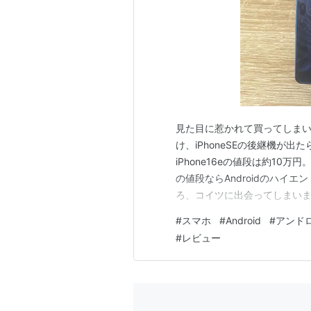
見た目に惹かれて買ってしまいまし
け、iPhoneSEの後継機が
iPhone16eの値段は約10
の値段ならAndroidのハイ
ろ、コイツに出会ってしまいま
だったので、約14万円で購入しま
#
スマホ
#
Android
#
アンド
Androidにでも乗り換えちゃ
#
レビュー