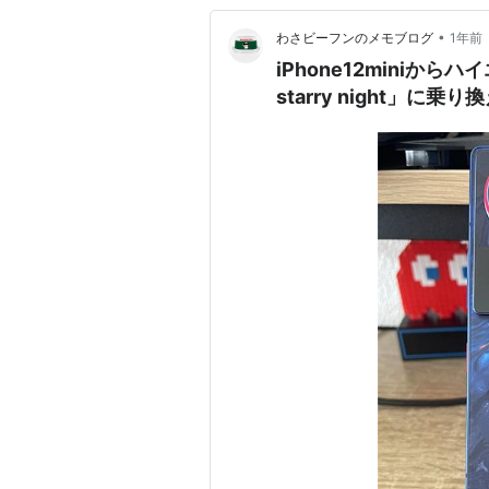
•
わさビーフンのメモブログ
1年前
iPhone12miniからハイエ
starry night」