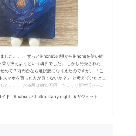
た。。。 ずっとiPhone5の頃からiPhoneを使い続
出たら乗り換えようという魂胆でした。 しかし発売された
万円。せめて７万円台なら選択肢になりえたのですが、 「こ
エンドスマホを買った方が良くないか？」 と考えていたとこ
した。。。 お値段は約15万円、ちょうど新生活セール
した。 私と同じくiPhone16eの値段を見て、「もう
ロイド
#
nubia z70 ultra starry night
#
ガジェット
おうかな？」というiPhoneユーザの方も居るかと思…