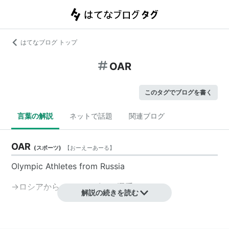
はてなブログ トップ
OAR
このタグでブログを書く
言葉の解説
ネットで話題
関連ブログ
OAR
(
スポーツ
)
【
おーえーあーる
】
Olympic Athletes from Russia
→
ロシアからのオリンピック選手
解説の続きを読む