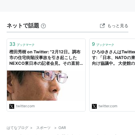
ネットで話題
もっと見る
33
9
ブックマーク
ブックマーク
樫田秀樹 on Twitter: "2月12日。調布
ひろゆきさんはTwitt
市の住宅街陥没事故を引き起こした
す: 「日本、NATO
NEXCO東日本の記者会見。その直前
向け協議中。 大使館
まで事故原因究明を話し合っていた
るとすると、東京を爆
「有識者委員会」（NEXCO内部の組
としてNATO東京事
織）から膨大な資料が配布される。そ
と、NATOに対して
れを基にNEXCOは早口で専門用語を
なる。 東京を攻撃す
交え説明… https://t.co/3oAr70PTv6"
州を攻撃したことにな
かなり安全になる予感
https://t.co/9Oar3Yg
twitter.com
twitter.com
する国があるとしてN
が被弾すると、NATO
https://twitter.com/
はてなブログ
>
スポーツ
>
OAR