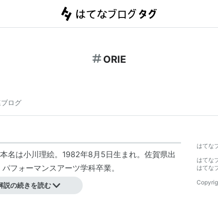
ORIE
連ブログ
はてな
本名は
小川理絵
。1982年8月5日生まれ。佐賀県出
はてな
 パフォーマンスアーツ学科卒業。
はてな
。
Copyrig
解説の続きを読む