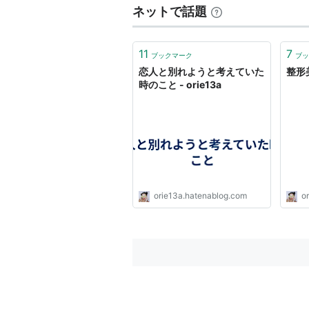
ネットで話題
11
7
ブックマーク
ブッ
恋人と別れようと考えていた
整形美
時のこと - orie13a
orie13a.hatenablog.com
o