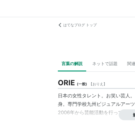
はてなブログ トップ
言葉の解説
ネットで話題
関
ORIE
(
一般
)
【
おりえ
】
日本の女性タレント。お笑い芸人。
身。専門学校九州ビジュアルアーツ
2006年から芸能活動を行っている