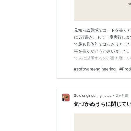
見知らぬ領域でコードを書くと
に3行書き、もう一度実行しま
で最も具体的ではっきりとし
事を書くかどうか迷いました
で人に説明するのが最も難し
く必要がありました。 3つの
#
softwareengineering
#
Prod
事柄に基づいています。決し
けているものです。 1. 自分
•
Solo engineering notes
2ヶ月前
気づかぬうちに閉じて