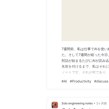
7週間前、私は仕事でAIを使
た。そして7週間が経った今日
対話が始まるたびにAIが読み
名前を付けるまで、私はそれに
ノートです。それが何であり
必要としていないにもかかわら
#
AI
#
Productivity
#
discuss
（The shape） ループは
練り上げる。たいていは対話で
•
Solo engineering notes
2ヶ月前