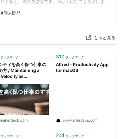
ありません。普通の怠惰です。私は面倒なことを避けま
ップします。雑用のように感じるものは回避して進みま
#
個人開発
立ったのは、私がその「怠惰」の周りにシステムを構築し
うに構築したのは「締め切…
もっと見る
312
ブックマーク
ブックマーク
ロシティを高く保つ仕事の
Alfred - Productivity App
 / Maintaining a
for macOS
 Velocity as
uctivity Hacks
peakerdeck.com
www.alfredapp.com
241
ブックマーク
ブックマーク