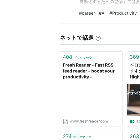
自動化するための怠惰」では
す。やりたくない仕事はスキ
#
career
#
AI
#
Productivity
す。 24年という歳月が成り
たからです。最初に回避するよ
ネットで話題
408
369
ブックマーク
Fresh Reader - Fast RSS
ベ
feed reader - boost your
すすめ方
productivity -
High
Prod
www.freshreader.com
s
274
263
ブックマーク