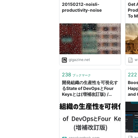
20150212-noisli-
Get 
productivity-noise
Prod
To M
gigazine.net
w
238
222
ブックマーク
開発組織の生産性を可視化す
Boos
るState of DevOpsとFour
Happ
Keysとは(増補改訂版) /
and C
Introduction to State of
DevOps and Four Keys for
Visualizing Productivity in
Development
Organizations expanded
and revised edition
speakerdeck.com
b