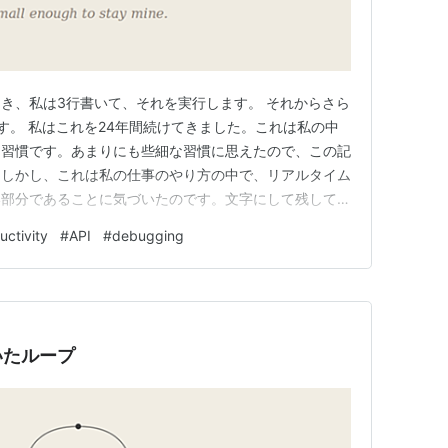
き、私は3行書いて、それを実行します。 それからさら
す。 私はこれを24年間続けてきました。これは私の中
た習慣です。あまりにも些細な習慣に思えたので、この記
。しかし、これは私の仕事のやり方の中で、リアルタイム
い部分であることに気づいたのです。文字にして残してお
原則 この規律は、私がコードを書く上で信じている3つの
uctivity
#
API
#
debugging
て深いものではありません。ただ、ずっと私の中に残り続
自身のコード以外…
いたループ