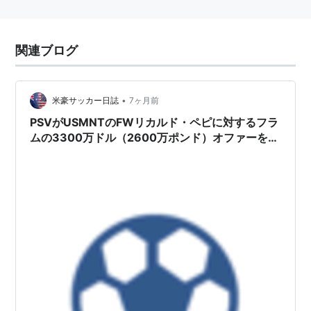
関連ブログ
•
米豪サッカー日誌
7ヶ月前
PSVがUSMNTのFWリカルド・ペピに対するフラ
ムの3300万ドル（2600万ポンド）オファーを拒
否したと報道