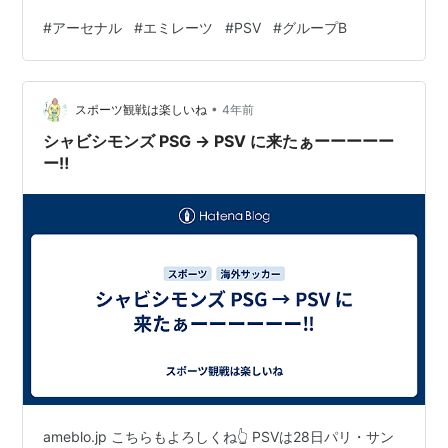
突き進む」みたいなイメージがしちゃってた。曲の最後
#
アーセナル
#
エミレーツ
#
PSV
#
グループB
の音列がほぼ下り坂なところも、なんか固まる！ＣＬの
明るいファンファーレの上昇とは対照的だ！(トーンがあ
まりにも違うw) ＣＬは、英雄譚のような広がりを感じる
•
音楽だ。 今日、これが聞けて幸せ♡♡ さて、試合開始。
スポーツ観戦は楽しいね
4年前
早くも８分、まずはサカのゴール、ヤター‼︎ ハプニング
シャビシモンズ PSG → PSV に来たぁーーーーー
ではないゴールが開始1…
ー‼
ameblo.jp こちらもよろしくね👆 PSVは28日パリ・サン