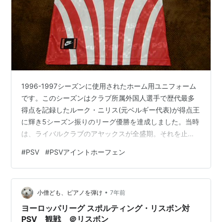
1996-1997シーズンに使用されたホーム用ユニフォーム
です。このシーズンはクラブ所属外国人選手で歴代最多
得点を記録したルーク・ニリス(元ベルギー代表)が得点王
に輝き5シーズン振りのリーグ優勝を達成しました。当時
は、ライバルクラブのアヤックスが全盛期。それを止め
た意味でも大きなリーグ優勝でした。 メーカーロゴは刺
#
PSV
#
PSVアイントホーフェン
しゅう クラブエンブレムはワッペン縫い付け スポンサー
ロゴは昇華プリント ユニフォームの生地にはクラブ名の
透かしが入っています。 袖口にもクラブ名が入った小さ
•
なタグが縫い付けられております。 今シーズンからは、
小僧ども、ピアノを弾け
7年前
サプライヤーがumbro社からpuma社に変更されました。
ヨーロッパリーグ スポルティング・リスボン対
最後にNIKE社…
PSV 観戦 ＠リスボン