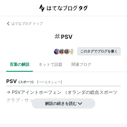
はてなブログ トップ
PSV
このタグでブログを書く
言葉の解説
ネットで話題
関連ブログ
PSV
(
スポーツ
)
【
ぺーえすふぇー
】
→
PSVアイントホーフェン
（オランダの総合スポーツ
クラブ・サッカークラブ）
解説の続きを読む