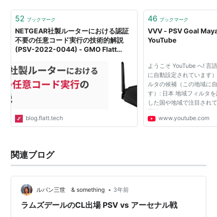
つ、フラムの再提示があり得るとしています。Goalま
た、ペピ…
52
46
ブックマーク
ブックマーク
NETGEAR社製ルーターにおける認証
VVV - PSV Goal Maya
不要の任意コード実行の技術的解説
YouTube
(PSV-2022-0044) - GMO Flatt
Security Blog
ようこそ YouTube へ!
に自動設定されています）:
ルタの候補（この地域に
す）: 日本 地域フィルタ
した国や地域で注目されて
回数の多い動画] などの
blog.flatt.tech
www.youtube.com
表示されます。これらの
は、ページ最下...
関連ブログ
•
ルパン三世 & something
3年前
ラムズデールのCL出場 PSV vs アーセナル戦