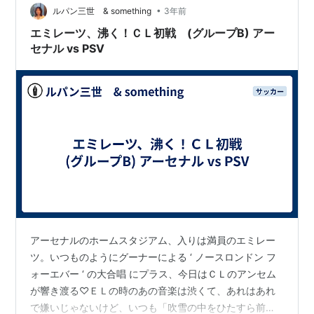
•
よりは、大幅な入れ替えは無かった印象。一方、PSVの
ルパン三世 & something
3年前
方は、バカヨコが後半で下がるまでは、彼は一定に脅威
エミレーツ、沸く！ＣＬ初戦 (グループB) アー
であり続けて厄介だった。41分に、エン…
セナル vs PSV
アーセナルのホームスタジアム、入りは満員のエミレー
ツ。いつものようにグーナーによる ‘ ノースロンドン フ
ォーエバー ‘ の大合唱 にプラス、今日はＣＬのアンセム
が響き渡る♡ＥＬの時のあの音楽は渋くて、あれはあれ
で嫌いじゃないけど、いつも「吹雪の中をひたすら前へ