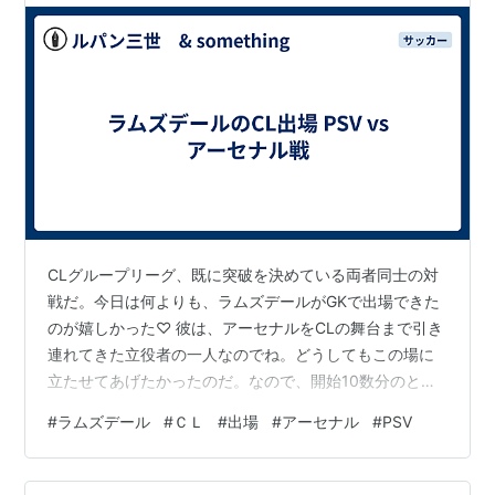
CLグループリーグ、既に突破を決めている両者同士の対
戦だ。今日は何よりも、ラムズデールがGKで出場できた
のが嬉しかった♡ 彼は、アーセナルをCLの舞台まで引き
連れてきた立役者の一人なのでね。どうしてもこの場に
立たせてあげたかったのだ。なので、開始10数分のとこ
ろで、接触時の足の不調が危ぶまれた時は、これで下が
#
ラムズデール
#
ＣＬ
#
出場
#
アーセナル
#
PSV
ってしまったら辛過ぎる と心配した。アーセナルは他
に、セドリック、エルネニー、ネルソン、キヴィオルな
どがスタメンとしては珍しい面子だったが、大方の予想