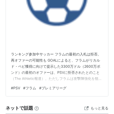
ランキング参加中サッカー フラムの最初の入札は拒否。
再オファーの可能性も GOALによると、フラムがリカル
ド・ペピ獲得に向けて提示した3300万ドル（2600万ポ
ンド）の最初のオファーは、PSVに拒否されたとのこと
（The Athletic報道）。ただしフラムは攻撃陣強化を狙っ
ており、増額して再オファーする見込みとも書かれてい
#
PSV
#
フラム
#
プレミアリーグ
ます。Goal 好調の米国人FWに対するフラムのアプロー
チをPSVが拒否 PSVは今すぐ売る必要がなく、交渉面で
も強い立場。記事では、ペピは長期契約下にあり、フラ
ネットで話題
もっと見る
ム以外にも動向を見ているクラブがいる可能性に触れつ