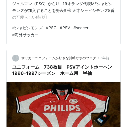
ジェルマン（PSG）からU－19オランダ代表MFシャビシ
モンズが加入することを発表‼ 🤩 天才シャビシモンズ8番
の可愛らしい時代👇
#
シャビシモンズ
#
PSG
#
PSV
#
soccer
#
海外サッカー
•
サッカーユニフォームが好きな川崎サポのブログ
5年前
ユニフォーム 738枚目 PSVアイントホーヘン
1996-1997シーズン ホーム用 半袖