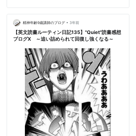
シュや格闘技のステップで行うような、いわば無駄のな
い無駄な動きであり、もうちょっとくらい器用に行きた
いと、ずっと考えてきた。 だがそれはもう、諦める。人
•
より疲れるなら、人より上手にケアできるようになる。
精神年齢9歳講師のブログ
3年前
そう割り切ることに決めたから。 そんな今週の読書感想
【英文読書ルーティン日記135】"Quiet"読書感想
ブログ、ヘロヘロだけど、書…
ブログⅩ ～追い詰められて回復し強くなる～