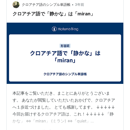
•
すからね。 「I’m quite tired（かなり疲れてる）」 って
クロアチア語のシンプル単語帳
3年前
言いたいのに 「I’m…
クロアチア語で「静かな」は「miran」
本記事をご覧いただき、まことにありがとうございま
す。 あなたが閲覧していただいたおかげで、クロアチア
へ１歩近づけました。 とても感謝してます。 ↓↓↓↓↓
今回お届けするクロアチア語は、これ！↓↓↓↓↓ 「静
かな」 ⇔「miran」 (ミラン) ⇔「quiet」
・・・・・・・・・・・・・・・・・・・・・・・・・