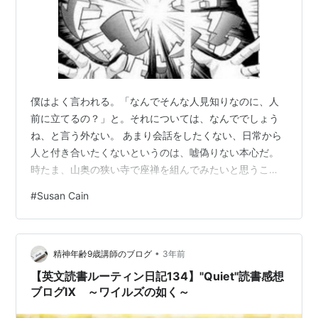
僕はよく言われる。「なんでそんな人見知りなのに、人
前に立てるの？」と。それについては、なんででしょう
ね、と言う外ない。 あまり会話をしたくない、日常から
人と付き合いたくないというのは、嘘偽りない本心だ。
時たま、山奥の狭い寺で座禅を組んでみたいと思うこと
さえある。 jukukoshinohibi.hatenadiary.com しかしそ
#
Susan Cain
うであっても、時には外へ発露させたい、知ってほしい
といった何かを、胸の内に溜め込むことはある。自分な
りの観察の成果とでも言おうか。 外向的な人は、まだ精
•
度が低い内からそれを出せる。内向的な僕らは、精度を
精神年齢9歳講師のブログ
3年前
上げてからじゃないと、気恥ずかしさゆえに出せない。
【英文読書ルーティン日記134】"Quiet"読書感想
そんなもんで…
ブログⅨ ～ワイルズの如く～