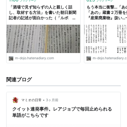
ブックマーク
ブックマーク
「酒場で見ず知らずの人と親しく話
もう本当に衝撃…「あ
し、取材する方法」を書いた朝日新聞
「あの」蔵書２万冊を
記者の記述が面白かった（「ルポ ト
『産業廃棄物』扱い…
ランプ王国２」） - INVISIBLE
ンションに。もちろん
Dojo. ーQUIET & COLORFUL
する者たち】 - INVISIB
PLACE-
QUIET & COLORFUL 
m-dojo.hatenadiary.com
m-dojo.hatenadiary.
関連ブログ
•
マミオの日常
3ヶ月前
クイット連発事件。レアジョブで毎回止められる
単語がこちらです