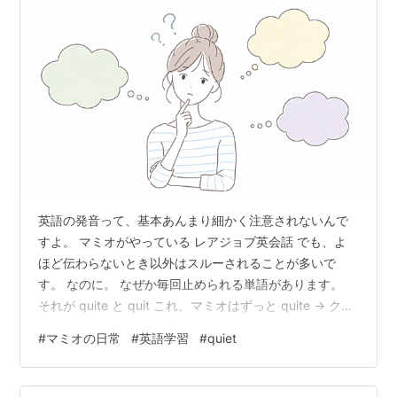
英語の発音って、基本あんまり細かく注意されないんで
すよ。 マミオがやっている レアジョブ英会話 でも、よ
ほど伝わらないとき以外はスルーされることが多いで
す。 なのに。 なぜか毎回止められる単語があります。
それが quite と quit これ、マミオはずっと quite → クイ
ットquit → クイット って、どっちも同じ発音してたんで
#
マミオの日常
#
英語学習
#
quiet
すよ。 そら止められる。 先生もさすがに 「それは意味
変わるで」 っていう顔になります。 だってこれ、
quite（クワイト）＝かなりquit（クイット）＝やめる で