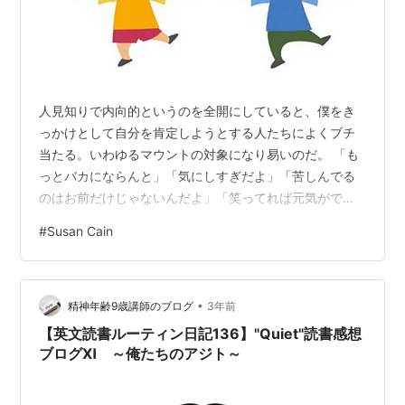
人見知りで内向的というのを全開にしていると、僕をき
っかけとして自分を肯定しようとする人たちによくブチ
当たる。いわゆるマウントの対象になり易いのだ。 「も
っとバカにならんと」「気にしすぎだよ」「苦しんでる
のはお前だけじゃないんだよ」「笑ってれば元気がでる
さ」 jukukoshinohibi.hatenadiary.com なるほど。そう
#
Susan Cain
なんですね。そう思います。そう返事しながら、そうで
きない自分を呪っていた時期は、結構長いこと続いた。
しかし今はもう、飽きている。社交的に振る舞う気持ち
•
悪い自分こそ、僕が最も肯定できない僕の像だと気付い
精神年齢9歳講師のブログ
3年前
ているからだ。 なるほど。そうなんですね。そう思いま
【英文読書ルーティン日記136】"Quiet"読書感想
す。飛んで…
ブログⅪ ～俺たちのアジト～