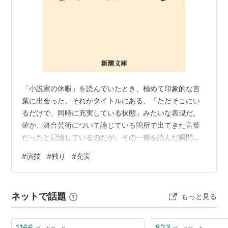
「小説家の休暇」を読んでいたとき、極めて印象的な言
葉に出会った。それがタイトルにある、「ただそこにい
るだけで、同時に充実している状態」みたいな表現だ。
確か、舞台芸術について論じている箇所で出てきた言葉
だったと記憶しているのだが、その一節を読んだ瞬間、
妙にハッとさせられ、ページを読む手が止まったのであ
#
演技
#
独り
#
充実
る。 小説家の休暇 （新潮文庫 みー3-30 新潮文庫） [ 三
島 由紀夫 ] posted with カエレバ 僕の解釈が正しいかは
わからないが、そのエッセイではまず、「舞台に立ち、
ネットで話題
もっと見る
役柄を演じる人間は、少しずつその役に毒されていく」
という話が語られていた。 例えば、今自分が感じている
怒りは、本当…
1166
823