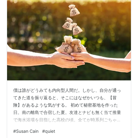
僕は誰がどうみても内向型人間だ。しかし、自分が通っ
てきた道を振り返ると、そこにはなぜかいつも、【冒
険】があるような気がする。 初めて秘密基地を作った
日。南の離島で合宿した夏。友達とナビも無く当て推量
で海水浴場を目指した高校の頃。全てが時系列ごちゃご
ちゃで、胸に去来する。
#
Susan Cain
#
quiet
jukukoshinohibi.hatenadiary.com 内側の世界に閉じこも