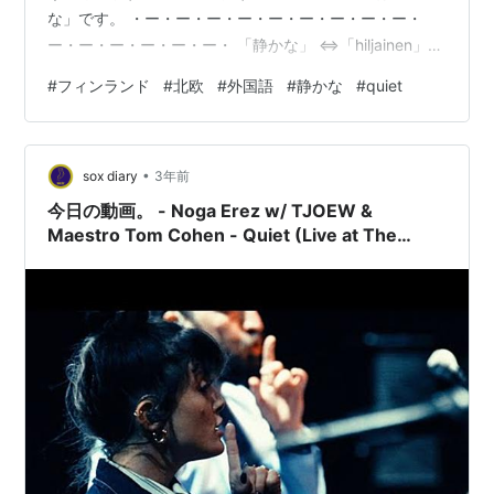
な」です。 ・ー・ー・ー・ー・ー・ー・ー・ー・ー・
ー・ー・ー・ー・ー・ー・ 「静かな」 ⇔「hiljainen」
(ヒリヤイネン) ⇔「quiet」 ・ー・ー・ー・ー・ー・
#
フィンランド
#
北欧
#
外国語
#
静かな
#
quiet
ー・ー・ー・ー・ー・ー・ー・ー・ー・ー・ 〔例文〕
「」 ⇔「」 () ⇔「」 ・ー・ー・ー・ー・ー・ー・ー・
ー・ー・ー・ー・ー・ー・ー・ー・ 〔関連単語〕 うるさ
•
い⇔meluisa(メルイサ)⇔loud ・ー・ー・ー・ー・ー・
sox diary
3年前
ー・ー・ー・ー・ー・ー・ー・ー・ー・ー・ まだ…
今日の動画。 - Noga Erez w/ TJOEW &
Maestro Tom Cohen - Quiet (Live at The
Jerusalem East and West Festival)