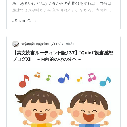
考、あるいはどんなメタからの声掛けをすれば、自分は
最速でミスや挫折から立ち直れるか、である。内向的な
らば、知っておくべきことではないか、と。
#
Suzan Cain
jukukoshinohibi.hatenadiary.com 実際さっきも間違い電
話からの半クレームをやらかしてしまったのだが、20分
以上も頭から血の気が引いた感覚が続き、今も今で注意
•
散漫、思考がオーバーフローしている。 僕に圧倒的に欠
精神年齢9歳講師のブログ
3年前
けている自己肯定の術。この本を読んでいる内に掴みた
【英文読書ルーティン日記137】"Quiet"読書感想
かったが、それは宿…
ブログⅫ ～内向的のその先へ～