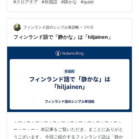
#
クロアチア
#
外国語
#
静かな
#
quiet
・・・・・・・・・・ いかがでしたか？ では、この短い
記事から去る前に、「しずかな、みらん」と５回、口に
出してください。 次に目を閉じ、何も見ずに言えたら成
•
功です。 失敗したら、何度も試してOK。何回目でも、目
フィンランド語のシンプル単語帳
3年前
をつぶって言えたら大・成・功！ 記事を離れた瞬間に忘
フィンランド語で「静かな」は「hiljainen」
れてても良いんです。 あな…
・ー・ー・ー・ー・ー・ー・ー・ー・ー・ー・ー・ー・
ー・ー・ー・ 本記事をご覧いただき、まことにありがと
うございます。 今回ご紹介するフィンランド語は「静か