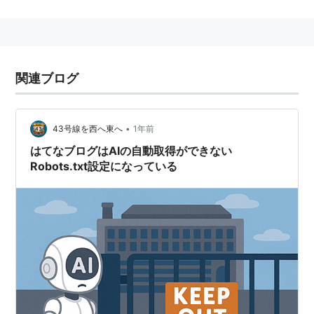
http://mdn.mainichi.jp/robots.txt
に置くことにな
る。）
このキーワードは
編集待ちキーワード
です。 説明文の
関連ブログ
追記などをして下さるユーザーを求めています。
•
43号線を西へ東へ
1年前
はてなブログはAIの自動取得ができない
Robots.txt設定になっている