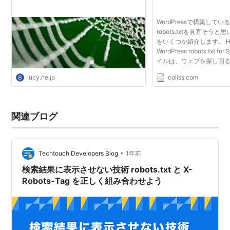
WordPressで構築して
robots.txtを見直そう
をいくつか紹介します。 How 
WordPress robots.txt for
イルは、ウェブを探し回
ボットに制限を与えるもの
lucy.ne.jp
coliss.com
Standard for Robot Ex
動化されており、サイト...
関連ブログ
•
Techtouch Developers Blog
1年前
検索結果に表示させない技術 robots.txt と X-
Robots-Tag を正しく組み合わせよう