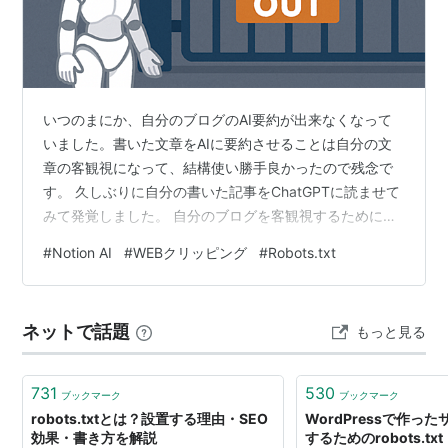
いつのまにか、自分のブログのAI要約が出来なくなって
いました。書いた文章をAIに要約させることは自分の文
章の客観視になって、結構使い勝手良かったので残念で
す。 久しぶりに自分の書いた記事をChatGPTに読ませて
みて発覚しました。 自分のブログを客観視するために、
ChatGPTに要約をお願いする 私：
#
Notion AI
#
WEBクリッピング
#
Robots.txt
https://driveon43.com/entry/2023/08/24/064615 この
ブログを300字でまとめて GTP-4o：申し訳ありません
が、指定されたブログ記事
ネットで話題
もっと見る
（https://driveon43.com/entry/2023/08/24/064615）
の内容を直接確認できないた…
731
530
ブックマーク
ブックマーク
robots.txtとは？設置する理由・SEO
WordPressで作っ
効果・書き方を解説
するためのrobots.txt