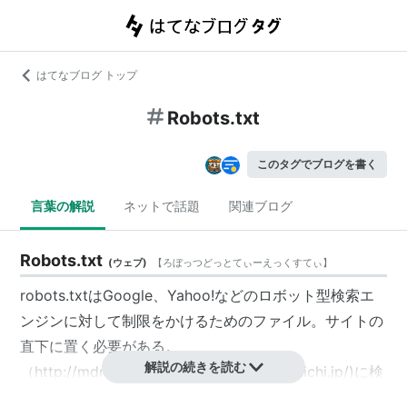
はてなブログ トップ
Robots.txt
このタグでブログを書く
言葉の解説
ネットで話題
関連ブログ
Robots.txt
(
ウェブ
)
【
ろぼっつどっとてぃーえっくすてぃ
】
robots.txt
はGoogle、Yahoo!などのロボット型検索エ
ンジンに対して制限をかけるためのファイル。サイトの
直下に置く必要がある。
解説の続きを読む
（
http://mdn.mainichi.jp/
(
http://mdn.mainichi.jp/
)に検
索エンジンへの制限をかける場合、