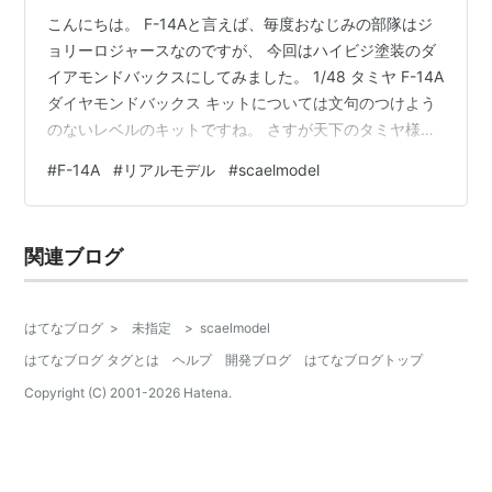
こんにちは。 F-14Aと言えば、毎度おなじみの部隊はジ
ョリーロジャースなのですが、 今回はハイビジ塗装のダ
イアモンドバックスにしてみました。 1/48 タミヤ F-14A
ダイヤモンドバックス キットについては文句のつけよう
のないレベルのキットですね。 さすが天下のタミヤ様で
す。(これ何回言ってるのだろうか…） 上記でも記載して
#
F-14A
#
リアルモデル
#
scaelmodel
ありますが 部隊はダイアモンドバックスですね。 蛇のマ
ーキングが特徴ですね。 ちなみに部隊のデカールはエデ
ュアルド製です。 塗装のリアル感が素晴らしいですね
関連ブログ
ぇ。 追加工作について コクピット内のメーターはエデュ
アルド製カラーエッチングを使用。 チンポッドはクイッ
クブー…
はてなブログ
>
未指定
>
scaelmodel
はてなブログ タグとは
ヘルプ
開発ブログ
はてなブログトップ
Copyright (C) 2001-
2026
Hatena.