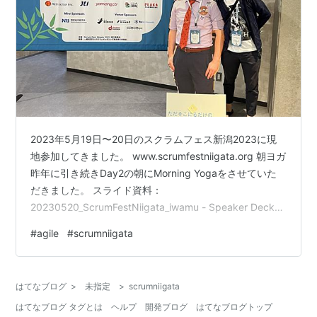
2023年5月19日〜20日のスクラムフェス新潟2023に現
地参加してきました。 www.scrumfestniigata.org 朝ヨガ
昨年に引き続きDay2の朝にMorning Yogaをさせていた
だきました。 スライド資料：
20230520_ScrumFestNiigata_iwamu - Speaker Deck
現地参加は10名くらい。オンライン視聴は何人くらいか
#
agile
#
scrumniigata
分からなかったけどけっこう見てくれてたような気がし
ます。ヨガの考え方や八支則を説明して、ラジオ体操を
ヨガ的に解釈して身体の様々な部位に意識を向けてみる
はてなブログ
>
未指定
>
scrumniigata
やり方を紹介しました。DiscordやTwitterでもヨガの話を
はてなブログ タグとは
ヘルプ
開発ブログ
はてなブログトップ
してく…