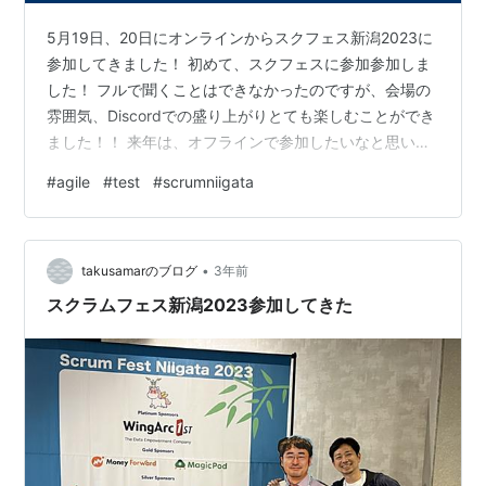
5月19日、20日にオンラインからスクフェス新潟2023に
参加してきました！ 初めて、スクフェスに参加参加しま
した！ フルで聞くことはできなかったのですが、会場の
雰囲気、Discordでの盛り上がりとても楽しむことができ
ました！！ 来年は、オフラインで参加したいなと思いま
した！ 以下、セッションの感想 ●Reaching the “Big
#
agile
#
test
#
scrumniigata
Picture” In Testing and Quality / テストと品質における
「全体像（ビッグピクチャー）」への到達 開発する際
に、ビッグピクチャーを思い浮かべながら、抽象度の上
•
げ下げを行うことの重要性について知ることができた。
takusamarのブログ
3年前
カメラのズームイン…
スクラムフェス新潟2023参加してきた