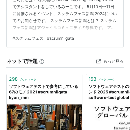
でアシスタントをしているみーこです。 5月10日〜11日
に開催されるイベント、スクラムフェス新潟 2024につい
てのお知らせです。 スクラムフェス新潟とは？ スクラム
フェス新潟はアジャイルコミュニティの祭典です。 アジ
ャイルやテストのエキスパートと繋がりを持ちましょ
#
スクラムフェス
#
scrumniigata
う。この祭典は初心者からエキスパートまで様々な参加
者が集い、学び、楽しむことができます。 また新潟の地
場エンジニアコミュニティと、全国のエンジニアコミュ
ネットで話題
もっと見る
ニティを繋ぎ、活性化する「場」でもあります。 参加者
同士でアジャイルやテストのプラクティスについての
知…
298
153
ブックマーク
ブックマーク
ソフトウェアテストで参考にしている
ソフトウェアテストの
67のモノ 2021 #scrumniigata｜
ンド 2025 #scrumniig
kyon_mm
software-test global