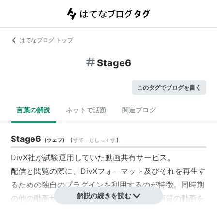
はてなブログ トップ
Stage6
このタグでブログを書く
言葉の解説
ネットで話題
関連ブログ
Stage6
(
ウェブ
)
【
すてーじしっくす
】
DivX社が試験運用していた動画共有サービス。
配信と閲覧の際に、DivXフォーマット及びそれを再生す
るための独自のプラグインを利用するのが特徴。同時期
解説の続きを読む
の他の動画サイトと比べると高解像度、高画質の動画を
投稿できたため人気を博した。