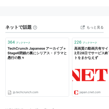
しかし、著作権侵害コンテンツの投稿による訴訟リスク
の増大と、大容量ファイルを配信する事による運営コス
トが経営にのしかかるなどの理由から
*1
、2008年2月
28日にサービスを終了した。
ネットで話題
もっと見る
*1
:
DivXの最高財務責任者が明かした「Stage6」閉鎖の
364
226
ブックマーク
ブックマーク
本当の理由
TechCrunch Japanese アーカイブ »
高画質の動画共有サイト
Stage6閉鎖の裏にシリアス・ドラマと
2月28日でサービス終
愚行の数々
トをまかなえず
jp.techcrunch.com
japan.cnet.com