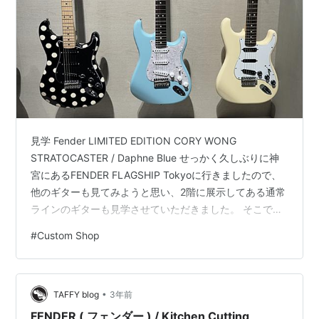
見学 Fender LIMITED EDITION CORY WONG
STRATOCASTER / Daphne Blue せっかく久しぶりに神
宮にあるFENDER FLAGSHIP Tokyoに行きましたので、
他のギターも見てみようと思い、2階に展示してある通常
ラインのギターも見学させていただきました。 そこで、
まずは高中さんも所有されているFender LIMITED
#
Custom Shop
EDITION CORY WONG STRATOCASTERを見ることに。
こちらは、Custom Shop製ではなく、通常ラインのアー
ティストモデル。 そのため、お値段も抑えめです。 ちな
•
みに、Fender LIMITE…
TAFFY blog
3年前
FENDER ( フェンダー ) / Kitchen Cutting