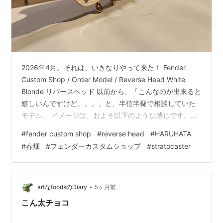
2026年4月。それは、いきなりやって来た！ Fender
Custom Shop / Order Model / Reverse Head White
Blonde リバースヘッド 以前から、「こんなのが出来ると
嬉しいんですけど。。。」と、半信半疑で相談していた
モデル。 イメージは、およそ以下のような感じです。
【イメージ】 TUBE春畑さんの白いリバースヘッドのス
#
fender custom shop
#
reverse head
#
HARUHATA
トラトをベースに 指板ラディアスをコンパウンドラディ
#
春畑
#
フェンダーカスタムショップ
#
stratocaster
アスに。 フレットをジャンボフレットに。 ピックアップ
を３SからSSHに変更。 リアとフロントのピックアップ
を同時に鳴らせるようにしたい。 まあ、相手はFender
Custom…
•
artなfoodsのDiary
5ヶ月前
こん太チョコ