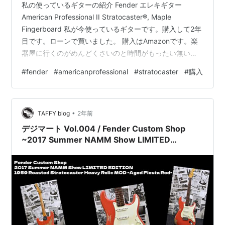
私の使っているギターの紹介 Fender エレキギター
American Professional II Stratocaster®, Maple
Fingerboard 私が今使っているギターです。購入して2年
目です。ローンで買いました。 購入はAmazonです。楽
器屋に行くのがめんどくさいのと時間がもったい無いと
思いAmazonで購入しました。 フェンダーAmerican
#
fender
#
americanprofessional
#
stratocaster
#
購入
Professionalの後期版なんで間違い無いだろうと試し弾き
もせず買っています。 買った当初は以前に使っていたフ
ェンダーストラトキャスター ネック ローズウッドの方が
•
弾きやすいと思っていましたが、使って1年以上してぐ…
TAFFY blog
2年前
デジマート Vol.004 / Fender Custom Shop
~2017 Summer NAMM Show LIMITED
EDITION