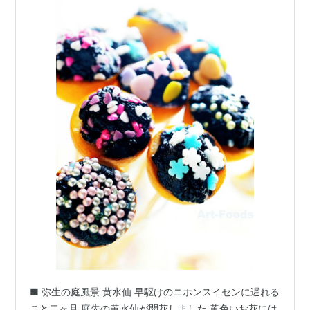
■ 弥生の庭風景 黄水仙 早駆けのニホンスイセンに遅れる
こと二ヶ月 庭先の黄水仙が開花しました 黄色いお花には