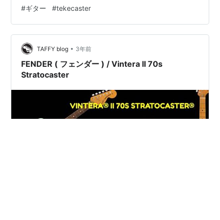
して使わなくても用途は沢山ある♪♪ 今日は改めて紹介し
#
ギター
#
tekecaster
てみます。 FENDER ( フェンダー ) / Stratocaster Guitar
Shape Kitchen Cutting Chopping Board 送料無料！税
込！！4,380円(SOUND HOUSEポイント1…
•
TAFFY blog
3年前
FENDER ( フェンダー ) / Vintera II 70s
Stratocaster
さて、連休が明けてFender Vintera II の70sのラストスパ