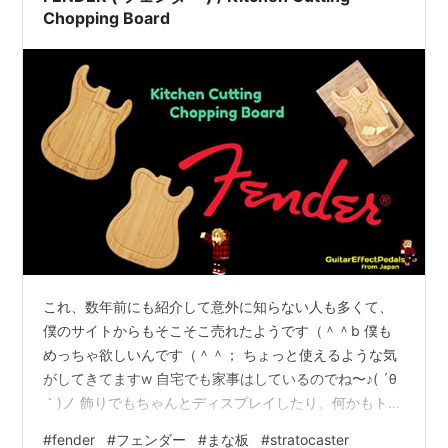
Chopping Board
これ、数年前にも紹介して意外に知らない人も多くて、
僕のサイトからもそこそこ売れたようです（＾＾b 僕も
めっちゃ欲しいんです（＾＾； ちょっと使えるような気
がしてきてますw 自宅でも家事はしているのでね〜♪( ´θ
｀)ノ 飾りでもちゃんとディスプレイしたり、何かもトレ
イにしたりすると良いアイテムになるもんね！ まな板と
#
fender
#
フェンダー
#
まな板
#
stratocaster