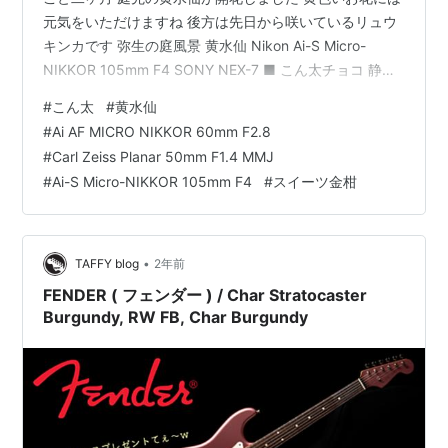
元気をいただけますね 後方は先日から咲いているリュウ
キンカです 弥生の庭風景 黄水仙 Nikon Ai-S Micro-
NIKKOR 105mm F4 SONY NEX-7 ■ こん太チョコ 静岡
を代表する奇跡の柑橘 今から35年前、清水市（現・静岡
#
こん太
#
黄水仙
市清水区）で突然変異によって生まれ発見された極甘金
#
Ai AF MICRO NIKKOR 60mm F2.8
柑が「こん太」です。 謳い文句のスイーツ金柑という名
#
Carl Zeiss Planar 50mm F1.4 MMJ
の通り、生のまま皮ごと食べられる甘さが極上の金柑で
#
Ai-S Micro-NIKKOR 105mm F4
#
スイーツ金柑
すね。糖度は25度を超え、いちど食したら忘れられない
美味しさがあります。 静岡清水産 ス…
•
TAFFY blog
2年前
FENDER ( フェンダー ) / Char Stratocaster
Burgundy, RW FB, Char Burgundy