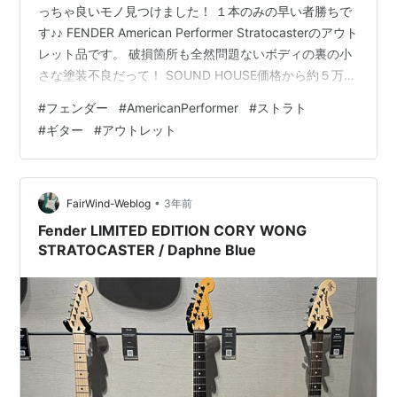
っちゃ良いモノ見つけました！ １本のみの早い者勝ちで
す♪♪ FENDER American Performer Stratocasterのアウト
レット品です。 破損箇所も全然問題ないボディの裏の小
さな塗装不良だって！ SOUND HOUSE価格から約５万円
値引きですよ！！！ 今日はクリスマスイブです。 自分へ
#
フェンダー
#
AmericanPerformer
#
ストラト
のご褒美にどう？？ FENDER ( フェンダー ) / American
#
ギター
#
アウトレット
Performer Stratocaster LPB アウトレット品 送料無料！
税込！！アウトレット特価176,799円→128,000円(S…
•
FairWind-Weblog
3年前
Fender LIMITED EDITION CORY WONG
STRATOCASTER / Daphne Blue