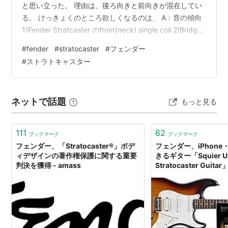
と思い立った。 理由は、後ろ向きと前向きが混在してい
る。 けっきょくのところ欲しくなるのは、 A：音の傾向
1)Fender Stratcaster のfront(neck) single coil 2)Bridge
Humbucker Sound 3)Front(neck) Humbucker Sound 2
#
fender
#
stratocaster
#
フェンダー
と３を一本のギターで両立させるのは難しいと認識した
#
ストラトキャスター
ので ここは2本必要になる（笑） B：プレイアビリティ
1)9.5Rもしくは12R程度からのコンパウンド・ラディアス
2)軽めのギ…
ネットで話題
もっと見る
111
62
ブックマーク
ブックマーク
フェンダー、「Stratocaster®」ボデ
フェンダー、iPhone
ィデザインの著作権保護に関する重要
きるギター「Squier U
判決を獲得 - amass
Stratocaster Guit