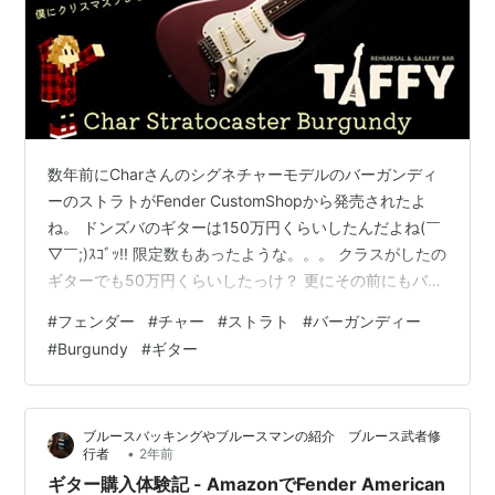
数年前にCharさんのシグネチャーモデルのバーガンディ
ーのストラトがFender CustomShopから発売されたよ
ね。 ドンズバのギターは150万円くらいしたんだよね(￣
▽￣;)ｽｺﾞｯ!! 限定数もあったような。。。 クラスがしたの
ギターでも50万円くらいしたっけ？ 更にその前にもバー
ガンディー系の色で”カリズマ”だっけ？って名前で発売さ
#
フェンダー
#
チャー
#
ストラト
#
バーガンディー
れたよね。 今回は、Fender Japanからの発売という事で
#
Burgundy
#
ギター
話題になってる。 昨日YoutubeでFender Music Japanの
公式から動画がアップされてる♪♪ www.youtube.com
FENDER ( フェンダー ) / Char …
ブルースバッキングやブルースマンの紹介 ブルース武者修
•
行者
2年前
ギター購入体験記 - AmazonでFender American