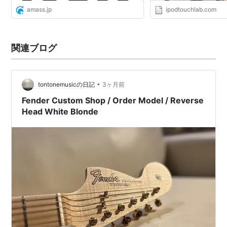
amass.jp
ipodtouchlab.com
関連ブログ
•
tontonemusicの日記
3ヶ月前
Fender Custom Shop / Order Model / Reverse
Head White Blonde