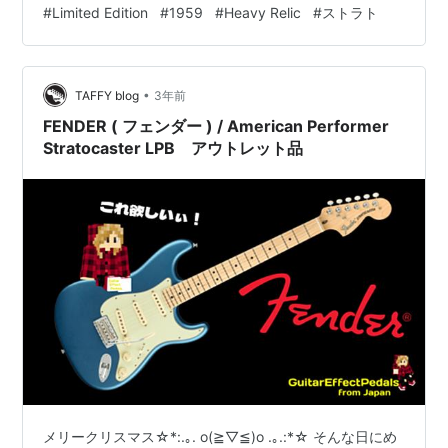
#
Limited Edition
#
1959
#
Heavy Relic
#
ストラト
EXPERIENCEでマスタービルダーのDennis Galuszka（デ
ニス・ガルスカ）にオーダーしているギターも、2年後く
らいには納品されると思います。 その時までには、さら
•
に少しづつギターを整理を…
TAFFY blog
3年前
FENDER ( フェンダー ) / American Performer
Stratocaster LPB アウトレット品
メリークリスマス☆*:.｡. o(≧▽≦)o .｡.:*☆ そんな日にめ