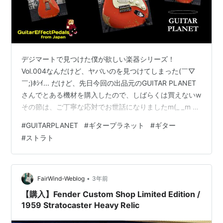
デジマートで見つけた僕が欲しい楽器シリーズ！
Vol.004なんだけど、ヤバいのを見つけてしまった(￣▽
￣;)ﾎｼｲ... だけど、先日今回の出品元のGUITAR PLANET
さんでとある機材を購入したので、しばらくは買えないw
その節は、ご丁寧な応対でお世話になりましたm(_ _m 今
回は初めてのギターだ♪♪ www.digimart.net このレリック
#
GUITARPLANET
#
ギタープラネット
#
ギター
具合がカッコ良すぎぃ〜♡ Fiesta Redは前々から欲しか
#
ストラト
ったカラーなんだけど、中々好きな感じの出会いが無か
った。 もう10年くらいは「いいの無いかなぁ〜」って。
見つけちゃったんだけど、あれを買ったからなぁヽ(´o
｀； 最初は「アッシ…
•
FairWind-Weblog
3年前
【購入】Fender Custom Shop Limited Edition /
1959 Stratocaster Heavy Relic