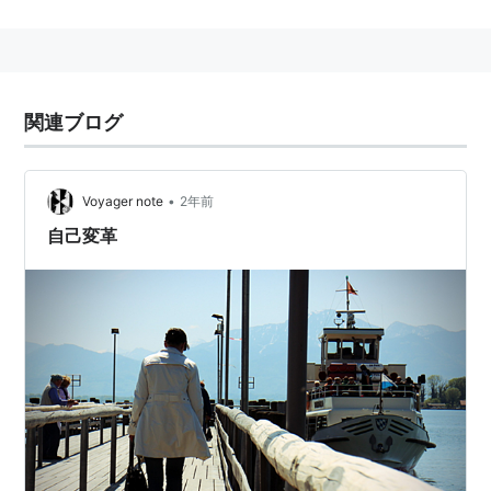
ン、3DO、PlayStationにも移植。
1998年にはThe Tower II（Mac/Win）が発売された。
関連ブログ
2005年、GBA用ソフト「The Tower SP」として復活。
2008年、DS用ソフト「
The Tower DS
」発売。
2010年8月 iPad用アプリ「
The Tower for iPad
」発
•
Voyager note
2年前
売。
自己変革