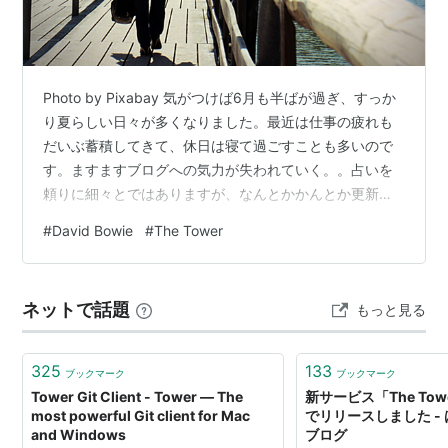
Photo by Pixabay 気がつけば6月も半ばが過ぎ、すっか
り夏らしい日々が多くなりました。最近は仕事の疲れも
だいぶ蓄積してきて、休日は寝て過ごすことも多いので
す。ますますブログへの気力が失われていく。。占いを
頼りに細々とではありますが、なんとかかんとか更新だ
けは続けられております。 今日明日は連休なので、ゆっ
#
David Bowie
#
The Tower
くりと図書館にでも出かけてみようかなと。 一時はnote
に引き継いでいた、タロットによる「今週の運勢」。ち
ょっと思うところがあって、再びはてなの方に出戻りし
ネットで話題
もっと見る
て毎週続けております。やはり、ブログにはこのコンテ
ンツが必要ということで、この占いを”基点”に今後もさら
に成長させていきます…
325
133
ブックマーク
ブックマーク
Tower Git Client - Tower — The
新サービス「The To
most powerful Git client for Mac
でリリースしました -
and Windows
ブログ