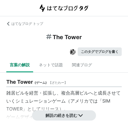
はてなブログ トップ
The Tower
このタグでブログを書く
言葉の解説
ネットで話題
関連ブログ
The Tower
(
ゲーム
)
【
ざたわー
】
雑居ビルを経営・拡張し、複合高層ビルへと成長させて
いくシミュレーションゲーム（アメリカでは「SIM
TOWER」としてリリース）。
解説の続きを読む
ゲームデザイナーは斎藤由多加。
1994年にMac版が誕生。のち、Windows、セガサター