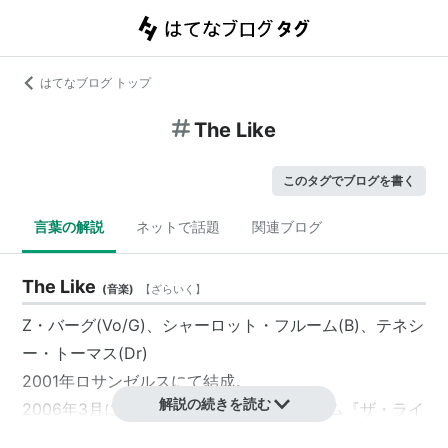
はてなブログ トップ
The Like
このタグでブログを書く
言葉の解説
ネットで話題
関連ブログ
The Like
(
音楽
)
【
ざらいく
】
Z・バーグ(Vo/G)、シャーロット・フルーム(B)、テネシ
ー・トーマス(Dr)
2001年ロサンゼルスにて結成。
解説の続きを読む
2006年3月には日本でのデビュー・アルバム『ザ・ライ
ク（原題：ARE YOU THINKING WHAT I'M