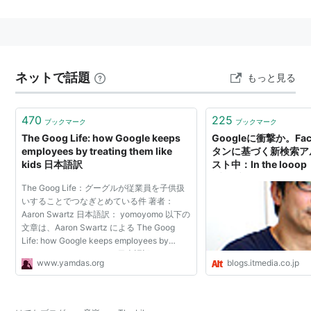
THINKING?）』をリリース。
ネットで話題
もっと見る
470
225
ブックマーク
ブックマーク
The Goog Life: how Google keeps
Googleに衝撃か。Fac
employees by treating them like
タンに基づく新検索ア
kids 日本語訳
スト中：In the lo
ブ・ブログ
The Goog Life：グーグルが従業員を子供扱
いすることでつなぎとめている件 著者：
Aaron Swartz 日本語訳： yomoyomo 以下の
文章は、Aaron Swartz による The Goog
Life: how Google keeps employees by
treating them like kids の日本語訳である。
www.yamdas.org
blogs.itmedia.co.jp
先日友達と、シリコンバレーで絶えず会話の
ネタになるもの、Google の...