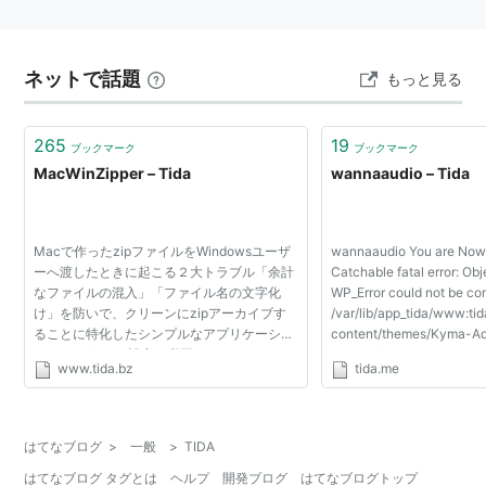
ネットで話題
もっと見る
265
19
ブックマーク
ブックマーク
MacWinZipper – Tida
wannaaudio – Tida
Macで作ったzipファイルをWindowsユーザ
wannaaudio You are Now
ーへ渡したときに起こる２大トラブル「余計
Catchable fatal error: Obj
なファイルの混入」「ファイル名の文字化
WP_Error could not be con
け」を防いで、クリーンにzipアーカイブす
/var/lib/app_tida/www:t
ることに特化したシンプルなアプリケーショ
content/themes/Kyma-A
ンです。 細かい設定も必要ありません。ファ
backup/functions.php on 
www.tida.bz
tida.me
イルやフォルダを、アイコンへドラッグ＆ド
ロップするだけの簡単操...
はてなブログ
>
一般
>
TIDA
はてなブログ タグとは
ヘルプ
開発ブログ
はてなブログトップ