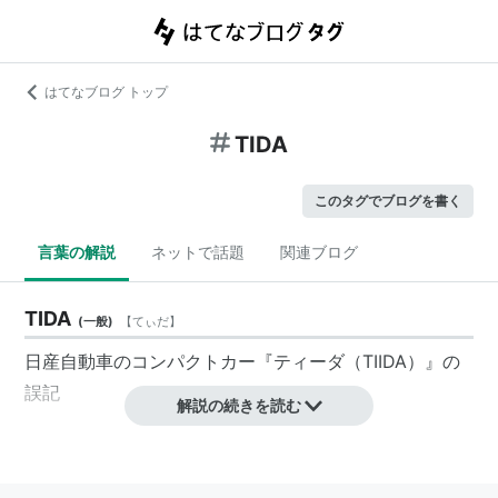
はてなブログ トップ
TIDA
このタグでブログを書く
言葉の解説
ネットで話題
関連ブログ
TIDA
(
一般
)
【
てぃだ
】
日産自動車のコンパクトカー『ティーダ（TIIDA）』の
誤記
解説の続きを読む