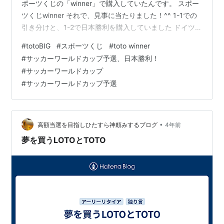
ポーツくじの「winner」で購入していたんです。 スポー
ツくじwinner それで、見事に当たりました！^^ 1-1での
引き分けと、1-2で日本勝利を購入していました ドイツ1
－2日本ドイツ1－1日本 この２つを購入していたので
#
totoBIG
#
スポーツくじ
#
toto winner
す。 とはいえ、200円を1枚ずつしか買っていませんでし
#
サッカーワールドカップ予選、日本勝利！
たので、当選額はそれほど高くないとは思います。先ほ
#
サッカーワールドカップ
ど、当選確認のためにログインしたのですが当選結果が
#
サッカーワールドカップ予選
まだ未発表ということで当選額も表示されていませんで
した。予想するに、5倍の1000円くらいかなという気が
しま…
•
高額当選を目指しひたすら神頼みするブログ
4年前
夢を買うLOTOとTOTO