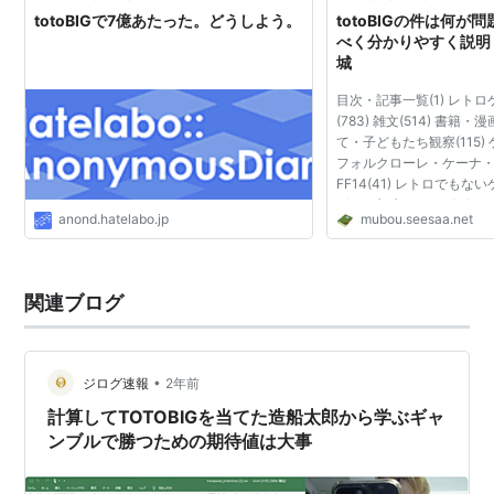
totoBIGで7億あたった。どうしよう。
totoBIGの件は何が
べく分かりやすく説明し
城
目次・記事一覧(1) レトロゲ
(783) 雑文(514) 書籍・
て・子どもたち観察(115) 
フォルクローレ・ケーナ・演
FF14(41) レトロでもない
ばっか(15) アナログゲーム
anond.hatelabo.jp
mubou.seesaa.net
(48) ネットの話やブログ論
(20) 無謀的世評(5...
関連ブログ
•
ジログ速報
2年前
計算してTOTOBIGを当てた造船太郎から学ぶギャ
ンブルで勝つための期待値は大事