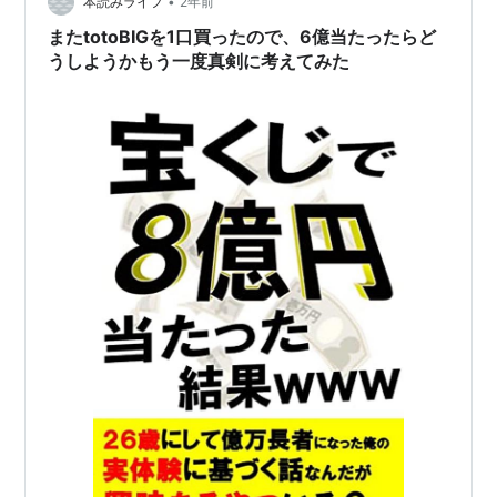
•
でMEGABIGを買えたの？ 期待値があったから買える理由
本読みライフ
2年前
になるのはなぜ？ 期待値とは、勝てる可能性と買った時
またtotoBIGを1口買ったので、6億当たったらど
のリターンを数値化した…
うしようかもう一度真剣に考えてみた