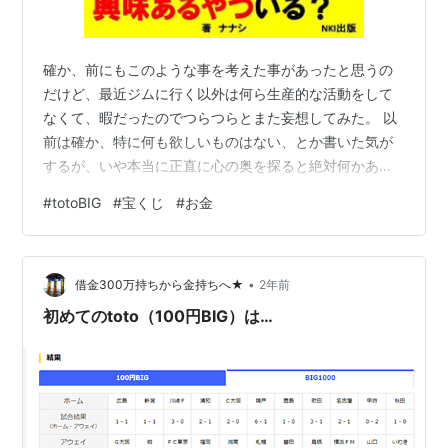
確か、前にもこのような事を考えた事があったと思うの
だけど、最近ジムに行く以外は何ら生産的な活動をして
なくて、暇だったのでつらつらとまた妄想してみた。 以
前は確か、特に何も欲しいものはない、とか書いた気が
するが、いや本当に正直に心の奥を探ると絶対何かある
でしょ、と思い、再び考えてみる事にした。 まぁその前
#
totoBIG
#
宝くじ
#
お金
提だが、僕は基本無職なのでお金は持ってない。 しかし
持ってないと言っても49歳にもなるので全く持ってない
という事はなく（大人になると不思議とお金が稼ぎやす
•
くなるのだ）、iPhoneくらい余裕で買えるくらいのお金
借金300万持ちから金持ちへ★
2年前
は持っているのだが、高級車を買ったり、家を買ったり
初めてのtoto（100円BIG）は…
するようなお金はもちろん持っていない…