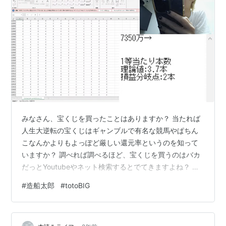
みなさん、宝くじを買ったことはありますか？ 当たれば
人生大逆転の宝くじはギャンブルで有名な競馬やぱちん
こなんかよりもよっぽど厳しい還元率というのを知って
いますか？ 調べれば調べるほど、宝くじを買うのはバカ
だっとYoutubeやネット検索するとでてきますよね？ で
も、そんな宝くじも計算で当てることができる技術介入
#
造船太郎
#
totoBIG
要素があることをご存知でしょうか？ 今日はそんな計算
で大儲けした造船太郎さんの話をもとに期待値について
書いていこうと思います。 もくじ 造船太郎とは？ なん