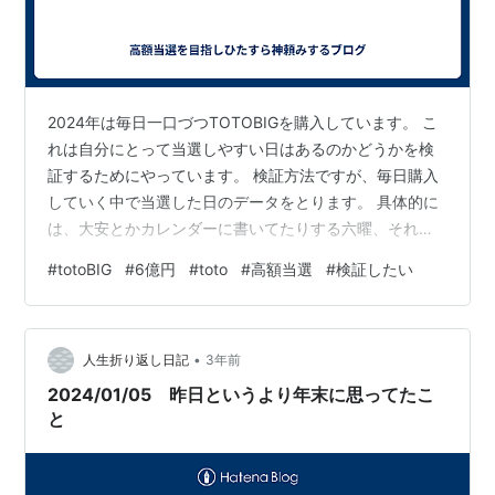
2024年は毎日一口づつTOTOBIGを購入しています。 こ
れは自分にとって当選しやすい日はあるのかどうかを検
証するためにやっています。 検証方法ですが、毎日購入
していく中で当選した日のデータをとります。 具体的に
は、大安とかカレンダーに書いてたりする六曜、それと
六星占術でその日はどういう日だったのか？ 一粒万倍
#
totoBIG
#
6億円
#
toto
#
高額当選
#
検証したい
日、天赦日、寅の日などに該当しているか？ これらをエ
クセルに記入して、偏りがないか確認しようと思ってい
ます。 それで肝心の今年に入ってからの当選回数です
•
が… 1回… 偏りを見るにはまだまだ先が長そうです。以
人生折り返し日記
3年前
上！
2024/01/05 昨日というより年末に思ってたこ
と